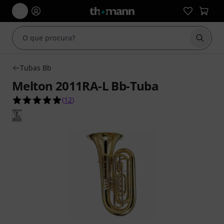
Inicia
Tubas Bb
Melton 2011RA-L Bb-Tuba
5.0 de 5 estrelas de 12 avaliações de clientes
(
12
)