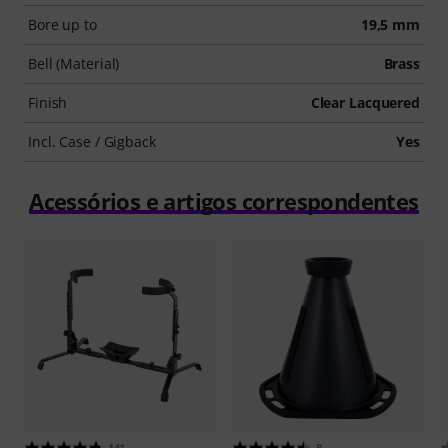
Bore up to
19,5 mm
Bell (Material)
Brass
Finish
Clear Lacquered
Incl. Case / Gigback
Yes
Acessórios e artigos correspondentes
141
8