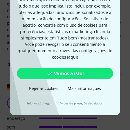
oitavas mais agudas são facilmente acessíveis. O peso
tudo o que isso implica. Isto inclui, por exemplo,
moderado da tuba facilita o manuseio e o transporte. Os
ofertas adequadas, anúncios personalizados e a
registros de afinação para a 3ª, 1ª e 4ª válvulas,
memorização de configurações. Se estiver de
posicionados na parte frontal da tuba, são fáceis de operar
acordo, concorde com o uso de cookies para
mesmo durante a execução, eliminando a necessidade de
preferências, estatísticas e marketing, clicando
gatilhos. Em resumo, é um instrumento compacto e prático,
simplesmente em ‘Tudo bem’ (
mostrar todos
).
adequado para quase todos os estilos de tuba. Afinal, é
Você pode revogar o seu consentimento a
uma Melton!
qualquer momento através das configurações de
cookies (
aqui
)
14
2
REPORTAR A CRÍTICA
Vamos a isto!
Mostrar original
Rejeitar cookies
Mais informações
A tuba B (quase) perfeita
D
·
Informação legal
Avisos de proteção dos dados
drjal67 22.02.2024
endereço
som