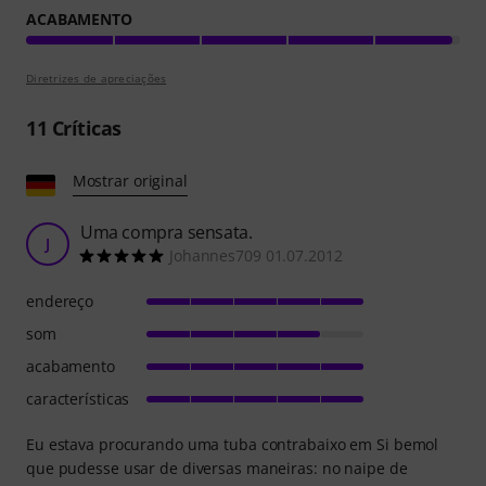
ACABAMENTO
Diretrizes de apreciações
11
Críticas
Mostrar original
Uma compra sensata.
J
Johannes709 01.07.2012
endereço
som
acabamento
características
Eu estava procurando uma tuba contrabaixo em Si bemol
que pudesse usar de diversas maneiras: no naipe de