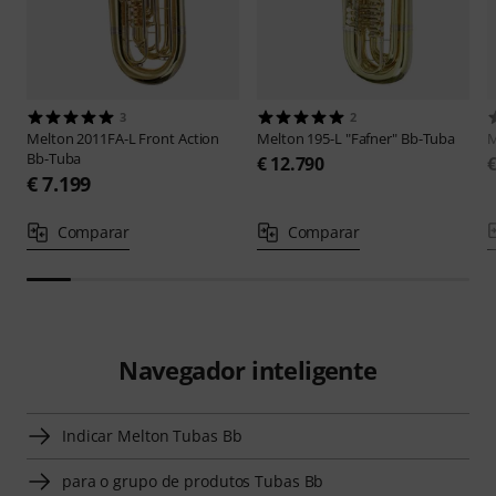
3
2
Melton
2011FA-L Front Action
Melton
195-L "Fafner" Bb-Tuba
M
Bb-Tuba
€ 12.790
€
€ 7.199
Comparar
Comparar
Navegador inteligente
Indicar Melton Tubas Bb
para o grupo de produtos Tubas Bb