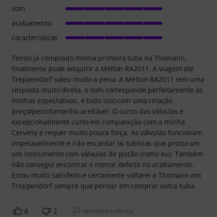
som
acabamento
características
Tendo já comprado minha primeira tuba na Thomann,
finalmente pude adquirir a Melton RA2011. A viagem até
Treppendorf valeu muito a pena. A Melton RA2011 tem uma
resposta muito direta, o som corresponde perfeitamente às
minhas expectativas, e tudo isso com uma relação
preço/peso/tamanho aceitável. O curso das válvulas é
excepcionalmente curto em comparação com a minha
Cerveny e requer muito pouca força. As válvulas funcionam
impecavelmente e irão encantar os tubistas que procuram
um instrumento com válvulas de pistão (como eu). Também
não consegui encontrar o menor defeito no acabamento.
Estou muito satisfeito e certamente voltarei à Thomann em
Treppendorf sempre que pensar em comprar outra tuba.
8
2
REPORTAR A CRÍTICA