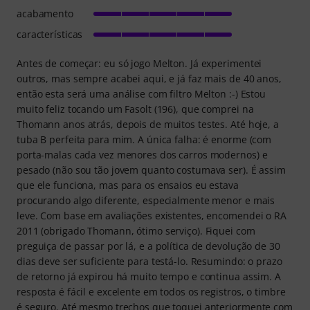
acabamento
características
Antes de começar: eu só jogo Melton. Já experimentei
outros, mas sempre acabei aqui, e já faz mais de 40 anos,
então esta será uma análise com filtro Melton :-) Estou
muito feliz tocando um Fasolt (196), que comprei na
Thomann anos atrás, depois de muitos testes. Até hoje, a
tuba B perfeita para mim. A única falha: é enorme (com
porta-malas cada vez menores dos carros modernos) e
pesado (não sou tão jovem quanto costumava ser). É assim
que ele funciona, mas para os ensaios eu estava
procurando algo diferente, especialmente menor e mais
leve. Com base em avaliações existentes, encomendei o RA
2011 (obrigado Thomann, ótimo serviço). Fiquei com
preguiça de passar por lá, e a política de devolução de 30
dias deve ser suficiente para testá-lo. Resumindo: o prazo
de retorno já expirou há muito tempo e continua assim. A
resposta é fácil e excelente em todos os registros, o timbre
é seguro. Até mesmo trechos que toquei anteriormente com