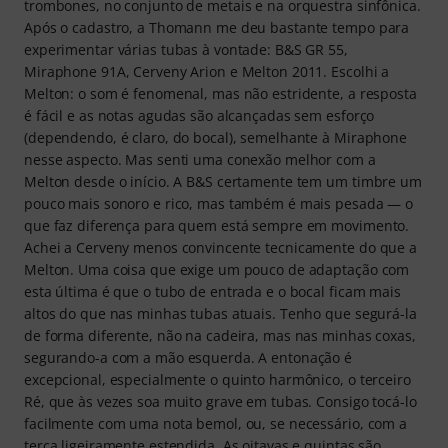
trombones, no conjunto de metais e na orquestra sinfônica.
Após o cadastro, a Thomann me deu bastante tempo para
experimentar várias tubas à vontade: B&S GR 55,
Miraphone 91A, Cerveny Arion e Melton 2011. Escolhi a
Melton: o som é fenomenal, mas não estridente, a resposta
é fácil e as notas agudas são alcançadas sem esforço
(dependendo, é claro, do bocal), semelhante à Miraphone
nesse aspecto. Mas senti uma conexão melhor com a
Melton desde o início. A B&S certamente tem um timbre um
pouco mais sonoro e rico, mas também é mais pesada — o
que faz diferença para quem está sempre em movimento.
Achei a Cerveny menos convincente tecnicamente do que a
Melton. Uma coisa que exige um pouco de adaptação com
esta última é que o tubo de entrada e o bocal ficam mais
altos do que nas minhas tubas atuais. Tenho que segurá-la
de forma diferente, não na cadeira, mas nas minhas coxas,
segurando-a com a mão esquerda. A entonação é
excepcional, especialmente o quinto harmônico, o terceiro
Ré, que às vezes soa muito grave em tubas. Consigo tocá-lo
facilmente com uma nota bemol, ou, se necessário, com a
terça ligeiramente estendida. As oitavas e quintas são