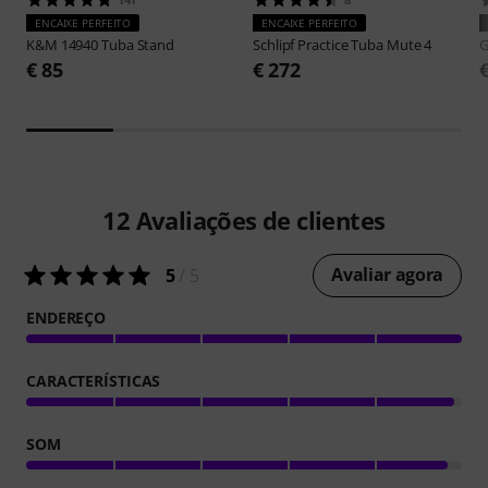
ENCAIXE PERFEITO
ENCAIXE PERFEITO
K&M
14940 Tuba Stand
Schlipf
Practice Tuba Mute 4
G
€ 85
€ 272
12
Avaliações de clientes
Avaliar agora
5
/ 5
ENDEREÇO
CARACTERÍSTICAS
SOM