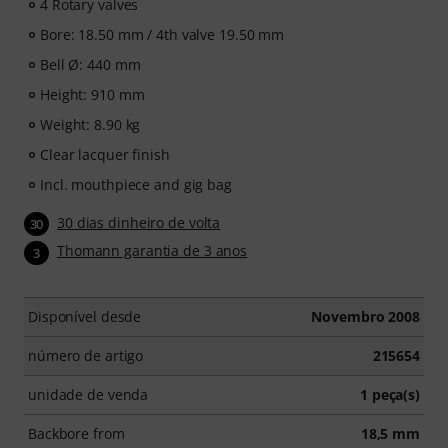
4 Rotary valves
Bore: 18.50 mm / 4th valve 19.50 mm
Bell Ø: 440 mm
Height: 910 mm
Weight: 8.90 kg
Clear lacquer finish
Incl. mouthpiece and gig bag
30 dias dinheiro de volta
30
Thomann garantia de 3 anos
3
Disponível desde
Novembro 2008
número de artigo
215654
unidade de venda
1 peça(s)
Backbore from
18,5 mm