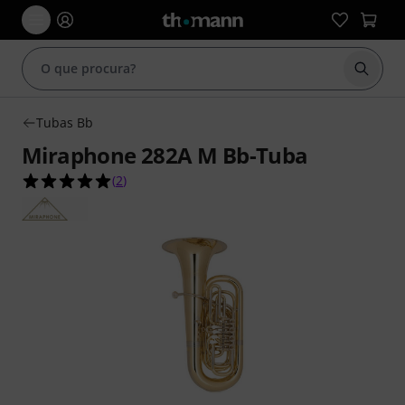
Inicia
Tubas Bb
Miraphone 282A M Bb-Tuba
5.0 de 5 estrelas de 2 avaliações de clientes
(
2
)