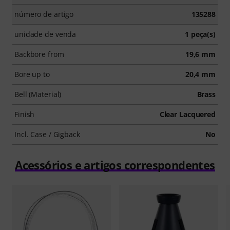
número de artigo
135288
unidade de venda
1 peça(s)
Backbore from
19,6 mm
Bore up to
20,4 mm
Bell (Material)
Brass
Finish
Clear Lacquered
Incl. Case / Gigback
No
Acessórios e artigos correspondentes