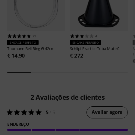
29
4
ENCAIXE PERFEITO
ENCAIXE PERFEITO
Thomann
Bell Ring Ø 42cm
Schlipf
Practice Tuba Mute 0
M
T
€ 14,90
€ 272
2
Avaliações de clientes
Avaliar agora
5
/ 5
ENDEREÇO