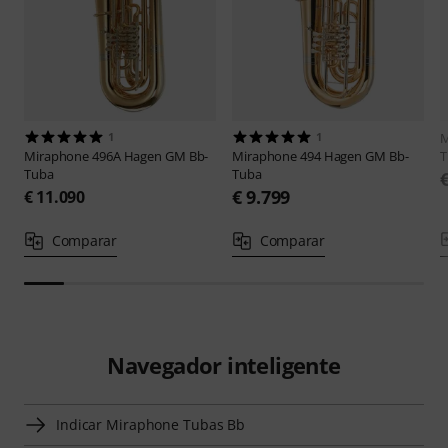
1
1
M
Miraphone
496A Hagen GM Bb-
Miraphone
494 Hagen GM Bb-
T
Tuba
Tuba
€ 9.799
€ 11.090
Comparar
Comparar
Navegador inteligente
Indicar Miraphone Tubas Bb