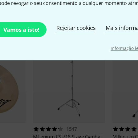
pode revogar o seu consentimento a qualquer momento atrav
sórios e artigos correspond
Rejeitar cookies
Mais inform
Vamos a isto!
Informação l
1547
Millenium
CS-718 Stage Cymbal
Millenium
C