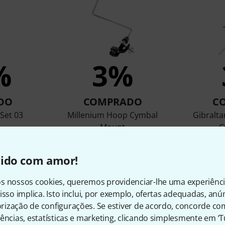
%
3%
DO
COMPRADO
C
Set 03
Millenium Hoop Cymbal
Gibralt
Mount
C
0
€ 24,90
vido com amor!
s nossos cookies, queremos providenciar-lhe uma experiênc
Comparar
isso implica. Isto inclui, por exemplo, ofertas adequadas, an
ização de configurações. Se estiver de acordo, concorde co
ências, estatísticas e marketing, clicando simplesmente em ‘