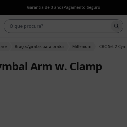
Garantia de 3 anos
Pagamento Seguro
Inic
are
Braços/girafas para pratos
Millenium
CBC Set 2 Cym
Cymbal Arm w. Clamp
 de clientes