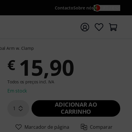
Contacto
Sobre nós
PT / €
iar pesquisa com o termo de pesquisa {searchTerm}
bal Arm w. Clamp
15,90
€
Todos os preços incl. IVA
Em stock
ADICIONAR AO
1
CARRINHO
Marcador de página
Comparar