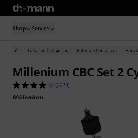
Shop
Service
Todas as Categorias
Bateria e Percussão
Hardw
Millenium CBC Set 2 
4.1 de 5 estrelas de 2220 avaliações
(
2220
)