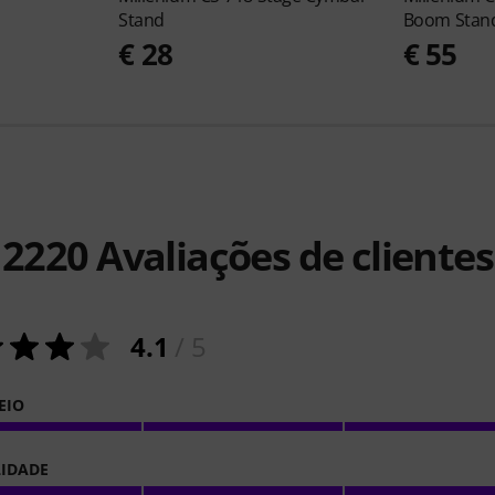
Stand
Boom Stan
€ 28
€ 55
2220
Avaliações de clientes
4.1
/ 5
EIO
LIDADE