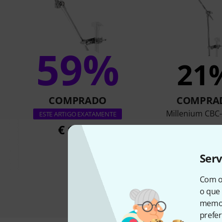
59%
21
COMPRADO
COMPRA
Millenium CBC-
ESTE ARTIGO EXATAMENTE
€ 15,90
€ 17,9
Ser
Com o
o que 
memor
prefer