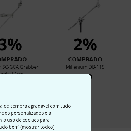
3%
2%
OMPRADO
COMPRADO
ar SC-GCA Grabber
Millenium DB-115
ymbal Arm
€ 30
€ 48
ia de compra agradável com tudo
úncios personalizados e a
m o uso de cookies para
Tudo bem’ (
mostrar todos
).