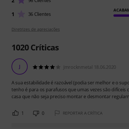
2
96 Clientes
ACABA
1
36 Clientes
Diretrizes de apreciações
1020
Críticas
J
Jmrocknmetal 18.06.2020
A sua estabilidade é razoável (podia ser melhor e o sup
tenho é para os parafusos que umas vezes são difíce
casa que não seja preciso montar e desmontar regularm
1
0
REPORTAR A CRÍTICA