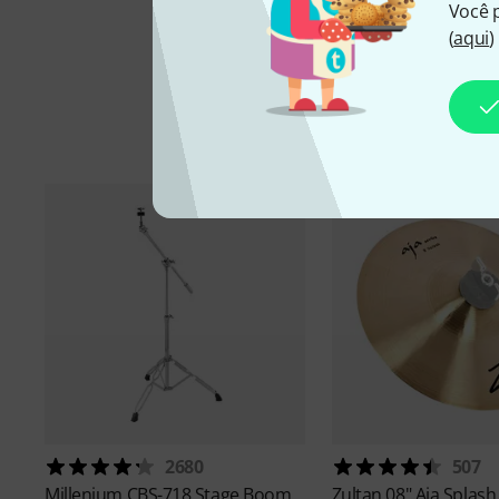
Você 
(
aqui
)
Aces
2680
507
Millenium
CBS-718 Stage Boom
Zultan
08" Aja Splash