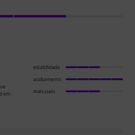
estabilidade
acabamento
que
manuseio
up em