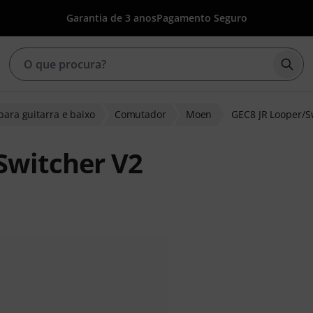
Garantia de 3 anos
Pagamento Seguro
Inic
 para guitarra e baixo
Comutador
Moen
GEC8 JR Looper/S
Switcher V2
 clientes