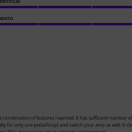
ERÍSTICAS
MENTO
ht combination of features I wanted. It has sufficient number o
ly for only one pedal/loop) and switch your amp as well. It cle
ny LEDs, it is easy to set up, operate and program.