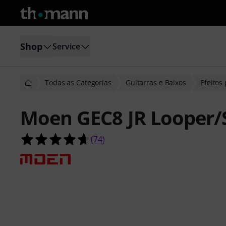
Shop
Service
Todas as Categorias
Guitarras e Baixos
Efeitos
Moen GEC8 JR Looper/
4.7 de 5 estrelas de 74 avaliações de
(
74
)