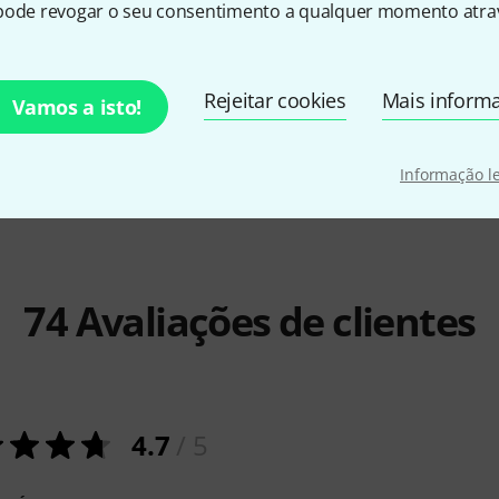
pode revogar o seu consentimento a qualquer momento atrav
Harley Benton
PowerPlant
pro snake
P
m
€ 49
Plant ISO-
€ 3,33
Rejeitar cookies
Mais inform
Vamos a isto!
Informação l
74
Avaliações de clientes
4.7
/ 5