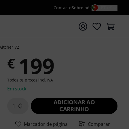
Contacto
Sobre nós
PT / €
iar pesquisa com o termo de pesquisa {searchTerm}
witcher V2
199
€
Todos os preços incl. IVA
Em stock
ADICIONAR AO
1
CARRINHO
Marcador de página
Comparar