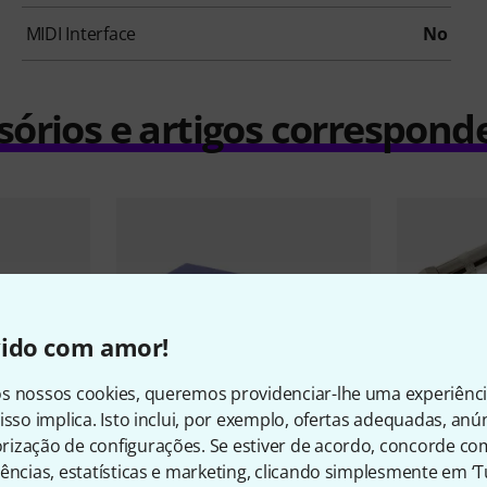
MIDI Interface
No
sórios e artigos correspond
vido com amor!
s nossos cookies, queremos providenciar-lhe uma experiênc
isso implica. Isto inclui, por exemplo, ofertas adequadas, an
ização de configurações. Se estiver de acordo, concorde co
ências, estatísticas e marketing, clicando simplesmente em ‘
4429