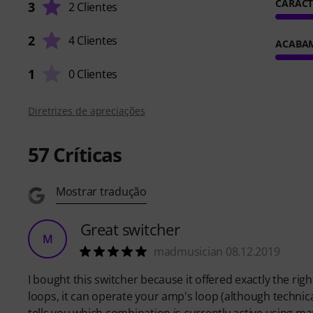
CARACT
3
2 Clientes
2
4 Clientes
ACABA
1
0 Clientes
Diretrizes de apreciações
57
Críticas
Mostrar tradução
Great switcher
M
madmusician 08.12.2019
I bought this switcher because it offered exactly the rig
loops, it can operate your amp's loop (although technical
tells you which combination is currently active using ma