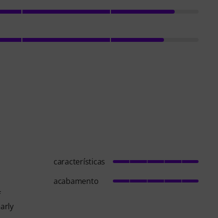
características
acabamento
f
arly