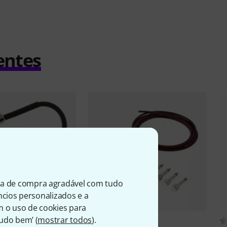
entes
ia de compra agradável com tudo
úncios personalizados e a
m o uso de cookies para
Tudo bem’ (
mostrar todos
).
6232
316