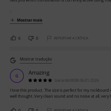
It
Mostrar mais
6
0
REPORTAR A CRÍTICA
Mostrar tradução
Amazing
G
Gerardo9838 06.01.2026
I love this product. The size is perfect for my rockboard 
well thought. Very clean sound and no noise at all, very 
0
0
REPORTAR A CRÍTICA