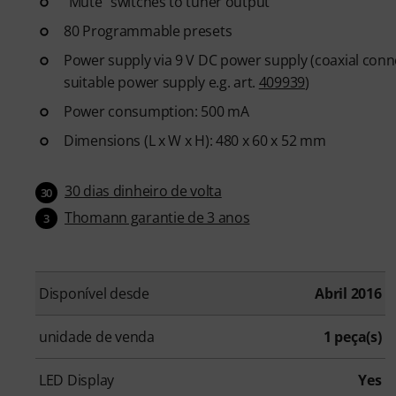
"Mute" switches to tuner output
80 Programmable presets
Power supply via 9 V DC power supply (coaxial connect
suitable power supply e.g. art.
409939
)
Power consumption: 500 mA
Dimensions (L x W x H): 480 x 60 x 52 mm
30 dias dinheiro de volta
30
Thomann garantie de 3 anos
3
Disponível desde
Abril 2016
unidade de venda
1 peça(s)
LED Display
Yes