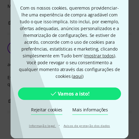
Melhor construção e material é impossível!
Com os nossos cookies, queremos providenciar-
lhe uma experiência de compra agradável com
tudo o que isso implica. Isto inclui, por exemplo,
0
0
REPORTAR A CRÍTICA
ofertas adequadas, anúncios personalizados e a
memorização de configurações. Se estiver de
acordo, concorde com o uso de cookies para
O que há de melhor no mercado
AC
preferências, estatísticas e marketing, clicando
Azores Carlos 05.07.2024
simplesmente em ‘Tudo bem’ (
mostrar todos
).
Você pode revogar o seu consentimento a
acabamento
qualquer momento através das configurações de
cookies (
aqui
)
Estes componentes são universais e da melhor qualidade
que podemos encontrar. estou muito satisfeito!
Vamos a isto!
0
0
REPORTAR A CRÍTICA
Rejeitar cookies
Mais informações
Ler todas as reviews
·
Informação legal
Avisos de proteção dos dados