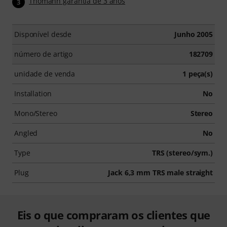
Thomann garantia de 3 anos
3
Disponível desde
Junho 2005
número de artigo
182709
unidade de venda
1 peça(s)
Installation
No
Mono/Stereo
Stereo
Angled
No
Type
TRS (stereo/sym.)
Plug
Jack 6,3 mm TRS male straight
Eis o que compraram os clientes que