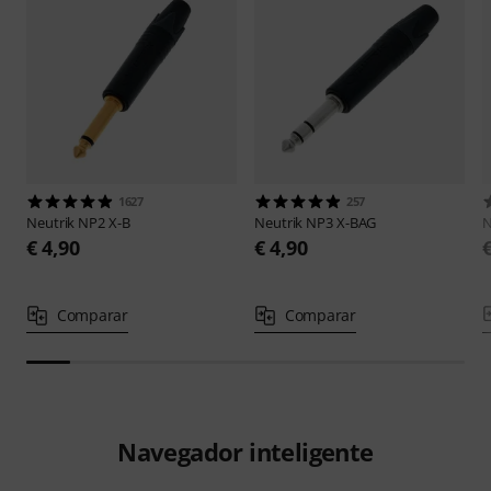
1627
257
Neutrik
NP2 X-B
Neutrik
NP3 X-BAG
N
€ 4,90
€ 4,90
Comparar
Comparar
Navegador inteligente