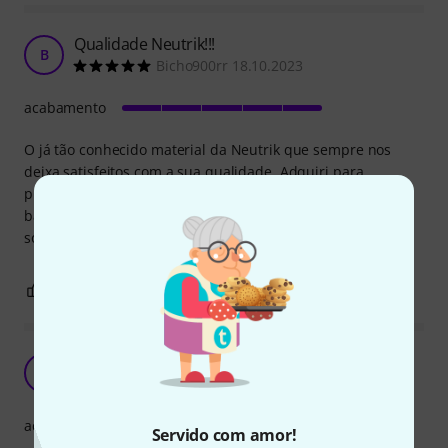
Qualidade Neutrik!!!
B
Bicho900rr 18.10.2023
acabamento
O já tão conhecido material da Neutrik que sempre nos
deixa satisfeitos com a sua qualidade. Adquiri para
produção de uns cabos para a minha banda e gostei
bastante da resistência e qualidade dos materiais após
soldadura. Sem duvida uma ótima compra.
0
0
REPORTAR A CRÍTICA
Excelente conector!
MC
Miguel Canelhas 01.06.2022
acabamento
Servido com amor!