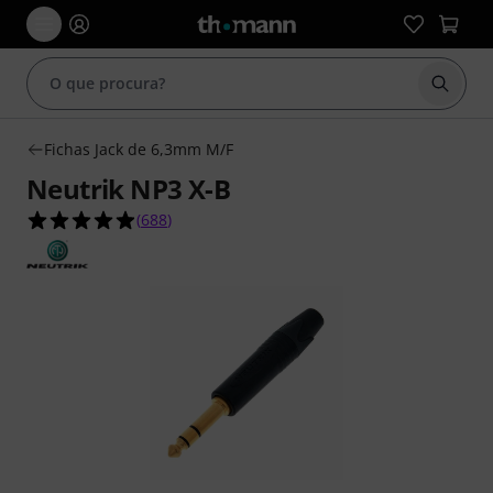
Inicia
Fichas Jack de 6,3mm M/F
Neutrik NP3 X-B
4.9 de 5 estrelas de 688 avaliações de clientes
(
688
)