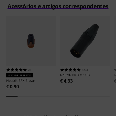
Acessórios e artigos correspondentes
28
1253
Neutrik
NC3 MXX-B
N
ENCAIXE PERFEITO
€ 4,33
Neutrik
BPX Brown
€ 0,90