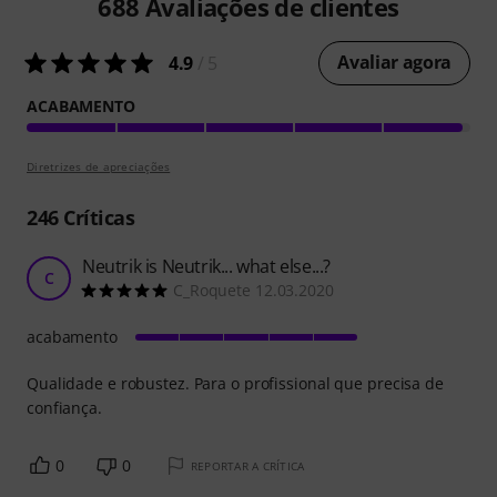
688
Avaliações de clientes
Avaliar agora
4.9
/ 5
ACABAMENTO
Diretrizes de apreciações
246
Críticas
Neutrik is Neutrik... what else...?
C
C_Roquete 12.03.2020
acabamento
Qualidade e robustez. Para o profissional que precisa de
confiança.
0
0
REPORTAR A CRÍTICA