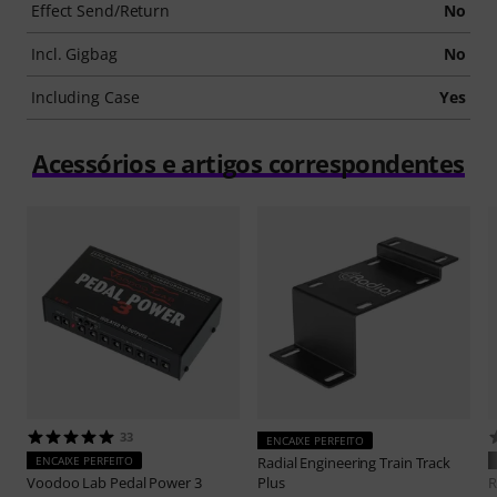
Effect Send/Return
No
Incl. Gigbag
No
Including Case
Yes
Acessórios e artigos correspondentes
33
ENCAIXE PERFEITO
ENCAIXE PERFEITO
Radial Engineering
Train Track
Voodoo Lab
Pedal Power 3
Plus
R