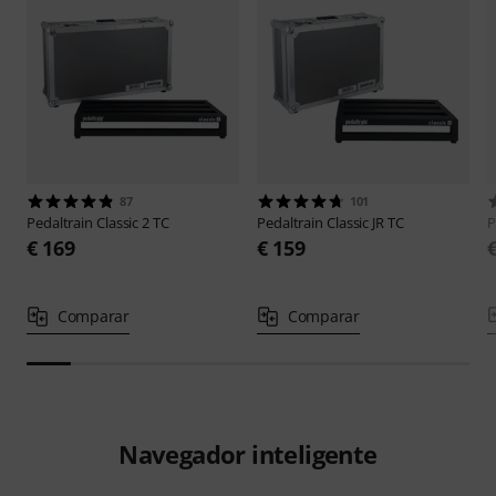
87
101
Pedaltrain
Classic 2 TC
Pedaltrain
Classic JR TC
P
€ 169
€ 159
Comparar
Comparar
Navegador inteligente