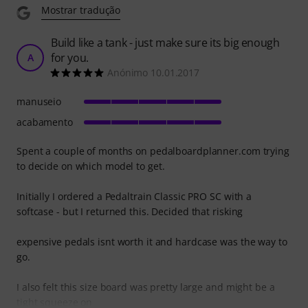
Mostrar tradução
Build like a tank - just make sure its big enough
for you.
A
Anónimo 10.01.2017
manuseio
acabamento
Spent a couple of months on pedalboardplanner.com trying
to decide on which model to get.
Initially I ordered a Pedaltrain Classic PRO SC with a
softcase - but I returned this. Decided that risking
expensive pedals isnt worth it and hardcase was the way to
go.
I also felt this size board was pretty large and might be a
tight squeeze on