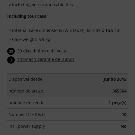
Including velcro and cable ties
Including tour case:
Internal case dimensions (W x D x H): 62 x 39 x 16.5 cm
Case weight: 5.9 kg
30 dias dinheiro de volta
30
Thomann garantie de 3 anos
3
Disponível desde
Junho 2015
número de artigo
365564
unidade de venda
1 peça(s)
Number Of Effects
10
Incl. power supply
No