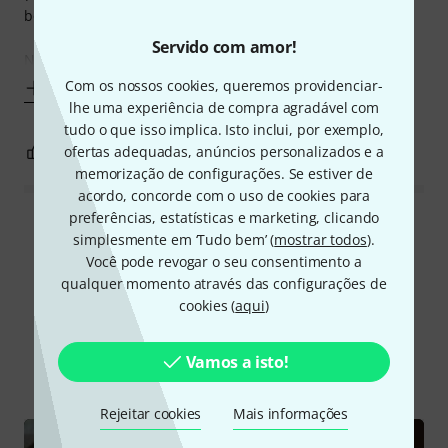
board)
Servido com amor!
Novo 24 came with all essential accessories
Com os nossos cookies, queremos providenciar-
Mostrar mais
lhe uma experiência de compra agradável com
tudo o que isso implica. Isto inclui, por exemplo,
0
0
ofertas adequadas, anúncios personalizados e a
REPORTAR A CRÍTICA
memorização de configurações. Se estiver de
acordo, concorde com o uso de cookies para
preferências, estatísticas e marketing, clicando
Ler todas as reviews
simplesmente em ‘Tudo bem’ (
mostrar todos
).
Você pode revogar o seu consentimento a
qualquer momento através das configurações de
cookies (
aqui
)
Sabia?
Vamos a isto!
Todos
vídeos
Guia Online
Downloads
Rejeitar cookies
Mais informações