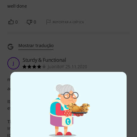
well done
0
0
REPORTAR A CRÍTICA
Mostrar tradução
Sturdy & Functional
J
JuanitoY 25.11.2020
manuseio
acabamento
It's my first time to build a board as i'm more of a multi-
effects guy. and this was my first choice based on reviews.
The Travel Case is very durable, slick and and lightweight.
Interior is well padded but not very snug with the board
(could be intentional to give room for the hands to pull the