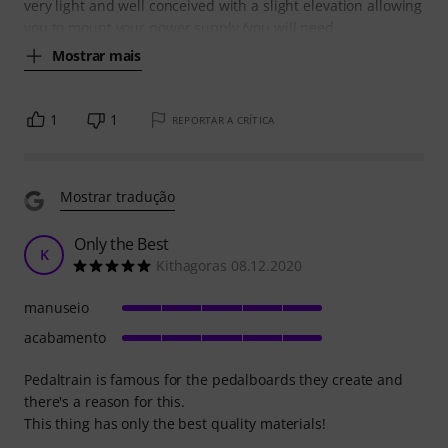
very light and well conceived with a slight elevation allowing
you to mount your power supply (you will need
Mostrar mais
1
1
REPORTAR A CRÍTICA
Mostrar tradução
Only the Best
K
Kithagoras 08.12.2020
manuseio
acabamento
Pedaltrain is famous for the pedalboards they create and
there's a reason for this.
This thing has only the best quality materials!