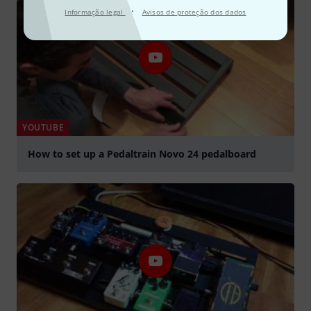
·
Informação legal
Avisos de proteção dos dados
YOUTUBE
How to set up a Pedaltrain Novo 24 pedalboard
Tocar