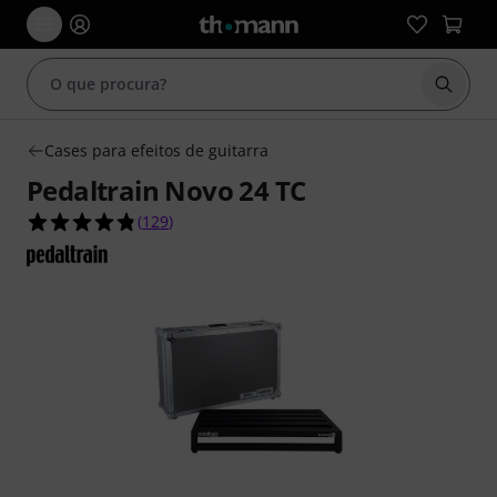
Inicia
Cases para efeitos de guitarra
Pedaltrain Novo 24 TC
4.8 de 5 estrelas de 129 avaliações de clientes
(
129
)