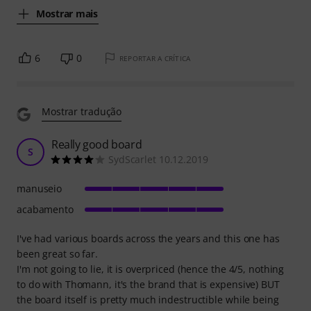
Mostrar mais
6
0
REPORTAR A CRÍTICA
Mostrar tradução
Really good board
S
SydScarlet 10.12.2019
manuseio
acabamento
I've had various boards across the years and this one has
been great so far.
I'm not going to lie, it is overpriced (hence the 4/5, nothing
to do with Thomann, it's the brand that is expensive) BUT
the board itself is pretty much indestructible while being