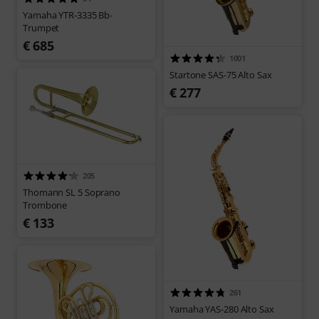
Yamaha YTR-3335 Bb-
Trumpet
€ 685
1001
Startone SAS-75 Alto Sax
€ 277
205
Thomann SL 5 Soprano
Trombone
€ 133
261
Yamaha YAS-280 Alto Sax