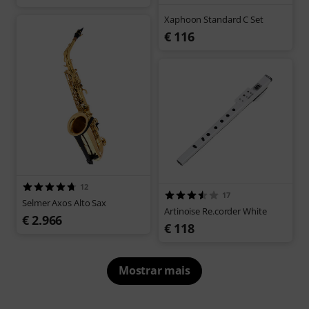
Xaphoon Standard C Set
€ 116
12
17
Selmer Axos Alto Sax
Artinoise Re.corder White
€ 2.966
€ 118
Mostrar mais