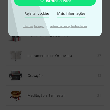
Vamos a isto!
Rejeitar cookies
Mais informações
Ukulele
36
·
Informação legal
Avisos de proteção dos dados
Presentes para Podcaster
35
Instrumentos de Orquestra
37
Gravação
43
Meditação e Bem-estar
21