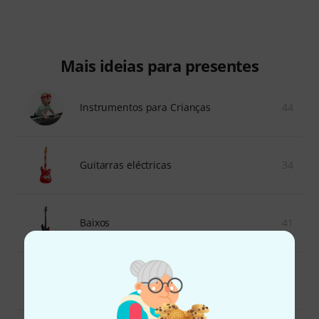
Mais ideias para presentes
Instrumentos para Crianças
44
Guitarras eléctricas
34
Baixos
41
Equipamento para DJ
37