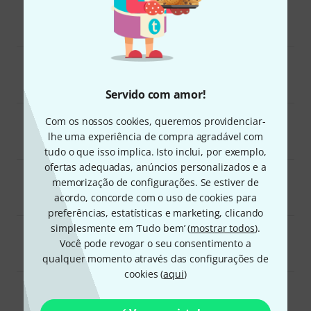
Presentes para vocalistas
39
Pianos e Teclados
49
Servido com amor!
Com os nossos cookies, queremos providenciar-
Bateria e Percussão
47
lhe uma experiência de compra agradável com
tudo o que isso implica. Isto inclui, por exemplo,
ofertas adequadas, anúncios personalizados e a
memorização de configurações. Se estiver de
Sopros
57
acordo, concorde com o uso de cookies para
preferências, estatísticas e marketing, clicando
simplesmente em ‘Tudo bem’ (
mostrar todos
).
Você pode revogar o seu consentimento a
Beatmaking
24
qualquer momento através das configurações de
cookies (
aqui
)
Presentes para todos os músicos
46