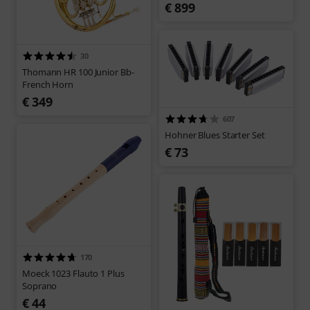
€ 899
30
Thomann HR 100 Junior Bb-
French Horn
€ 349
607
Hohner Blues Starter Set
€ 73
170
Moeck 1023 Flauto 1 Plus
Soprano
€ 44