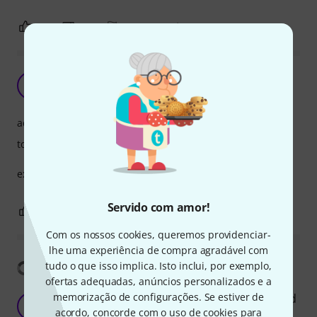
0
0
REPORTAR A CRÍTICA
excelente produto
RJ
ritmo jovem 26.03.2026
acabamento
tocabilidade
excelente acessório qualidade preço e de fácil utilização
Servido com amor!
0
0
REPORTAR A CRÍTICA
Com os nossos cookies, queremos providenciar-
lhe uma experiência de compra agradável com
Mostrar tradução
tudo o que isso implica. Isto inclui, por exemplo,
ofertas adequadas, anúncios personalizados e a
memorização de configurações. Se estiver de
Compact, sturdy, good finish and good rebound
V
acordo, concorde com o uso de cookies para
VFRUST 28.04.2021