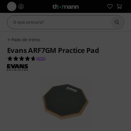
Inicia
Pads de treino
Evans ARF7GM Practice Pad
4.7 de 5 estrelas de 605 avaliações de clientes
(
605
)