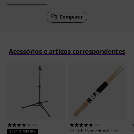
Comparar
Acessórios e artigos correspondentes
177
2975
Vic Firth
5A American Classic
M
ENCAIXE PERFEITO