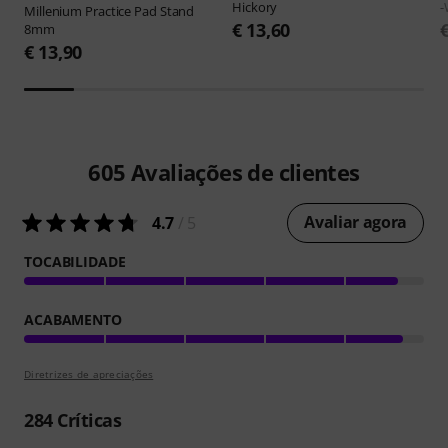
Hickory
-
Millenium
Practice Pad Stand
€ 13,60
8mm
€ 13,90
605
Avaliações de clientes
Avaliar agora
4.7
/ 5
TOCABILIDADE
ACABAMENTO
Diretrizes de apreciações
284
Críticas