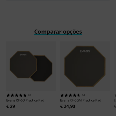
Tocar
Comparar opções
69
64
Evans
RF-6D Practice Pad
Evans
RF-6GM Practice Pad
E
€ 29
€ 24,90