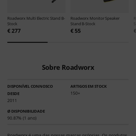
Roadworx
Multi Electric Stand B-
Roadworx
Monitor Speaker
R
Stock
Stand B-Stock
S
€ 277
€ 55
Sobre Roadworx
DISPONÍVEL CONNOSCO
ARTIGOS EM STOCK
150+
DESDE
2011
Ø DISPONIBILIDADE
90.87% (1 ano)
Roadworx é uma das nossas marcas próprias. Os produtos