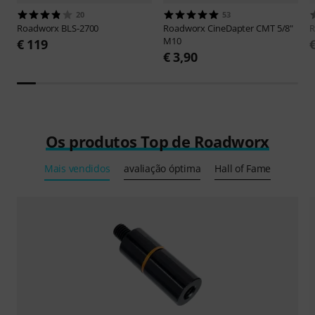
20
53
Roadworx
BLS-2700
Roadworx
CineDapter CMT 5/8"
R
M10
€ 119
€ 3,90
Os produtos Top de Roadworx
Mais vendidos
avaliação óptima
Hall of Fame