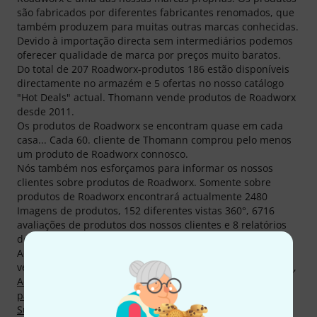
são fabricados por diferentes fabricantes renomados, que
também produzem para muitas outras marcas conhecidas.
Devido à importação directa sem intermediários podemos
oferecer qualidade de marca por preços muito baratos.
Do total de 207 Roadworx-produtos 186 estão disponíveis
directamente no armazém e 5 ofertas no nosso catálogo
"Hot Deals" actual. Thomann vende produtos de Roadworx
desde 2011.
Os produtos de Roadworx se encontram quase em cada
casa... Cada 60. cliente de Thomann comprou pelo menos
um produto de Roadworx connosco.
Nós também nos esforçamos para informar os nossos
clientes sobre produtos de Roadworx. Somente sobre
produtos de Roadworx encontrará actualmente 2480
Imagens de produtos, 152 diferentes vistas 360°, 6716
avaliações de produtos dos nossos clientes e 8 relatórios
de teste de revistas (todas as línguas).
Actualmente 56 produtos de Roadworx são um dos mais
vendidos em Thomann, entre outros nas categorias
Rodas
,
Acessórios para mesas DJ
,
Elevador de luzes
,
Suportes
para microfones
,
Cadeiras
,
Sistemas de transporte
e
Suportes para percussão
.