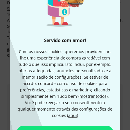
Destaque e artigo mais vendido é o produto
Roadworx Mic
Stand + Cable 10 m Pack
, do qual já vendemos mais de
100.000.
As páginas de produtos de Roadworx são as mais visitadas.
Somente durante o último mês foram registrados mais de
180.000 visitas de produtos do fabricante .
Também aos produtos de Roadworx lhe concedemos a
Servido com amor!
nossa garantia 30-dias-devolução-do-dinheiro, 3 anos de
garantia e muito mais serviços adicionais como
Com os nossos cookies, queremos providenciar-
especialistas competentes, serviços no local e muito mais.
lhe uma experiência de compra agradável com
tudo o que isso implica. Isto inclui, por exemplo,
ofertas adequadas, anúncios personalizados e a
memorização de configurações. Se estiver de
Eis como pode contactar-nos
acordo, concorde com o uso de cookies para
preferências, estatísticas e marketing, clicando
Atendimento ao Cliente Portugal
simplesmente em ‘Tudo bem’ (
mostrar todos
).
Você pode revogar o seu consentimento a
qualquer momento através das configurações de
cookies (
aqui
)