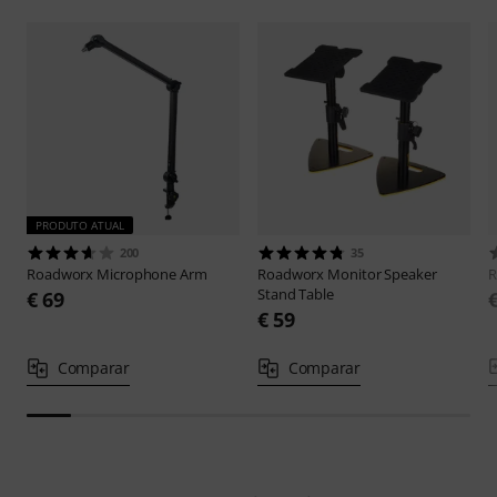
PRODUTO ATUAL
200
35
Roadworx
Microphone Arm
Roadworx
Monitor Speaker
R
Stand Table
€ 69
€ 59
Comparar
Comparar