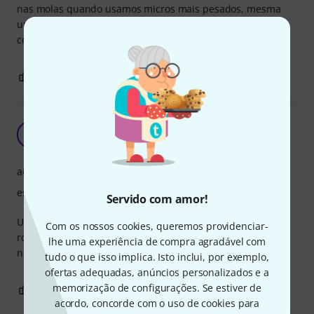
nas molas quando usamos micros mais pesados, mesma
um pouco abaixo do peso indicado.
continuo a usar todos os dias com micros mais leves.
0
0
REPORTAR A CRÍTICA
Não foi uma boa experiência
JP
joao paulo 14.09.2022
acabamento
estabilidade
Servido com amor!
Um dos suportes saltou um cabo de aço de dentro da
Com os nossos cookies, queremos providenciar-
rótula. Sinceramente não gostei e não compraria
lhe uma experiência de compra agradável com
novamente.
tudo o que isso implica. Isto inclui, por exemplo,
ofertas adequadas, anúncios personalizados e a
memorização de configurações. Se estiver de
0
0
REPORTAR A CRÍTICA
acordo, concorde com o uso de cookies para