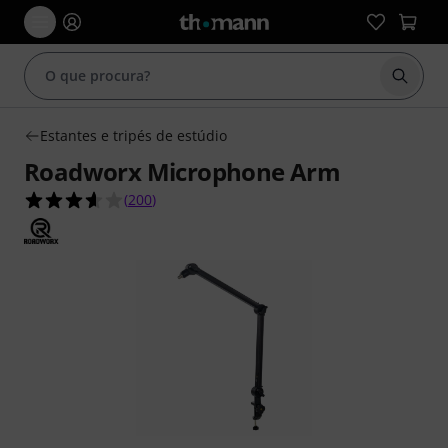
Inicia
Estantes e tripés de estúdio
Roadworx Microphone Arm
3.6 de 5 estrelas de 200 avaliações de clientes
(
200
)