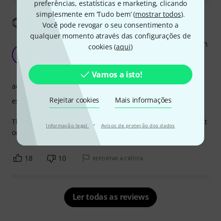
preferências, estatísticas e marketing, clicando
simplesmente em ‘Tudo bem’ (
mostrar todos
).
Mostrar tradução
Você pode revogar o seu consentimento a
qualquer momento através das configurações de
Quite possible the worst thing to have ever been
cookies (
aqui
)
made by the humanity.
H
HadMyHopesUp 08.02.2022
Vamos a isto!
acabamento
Rejeitar cookies
Mais informações
estabilidade
This is about as bad as one could conceive. Wouldn't wish it
·
Informação legal
Avisos de proteção dos dados
on my worst enemy.
18
10
REPORTAR A CRÍTICA
Ler todas as reviews