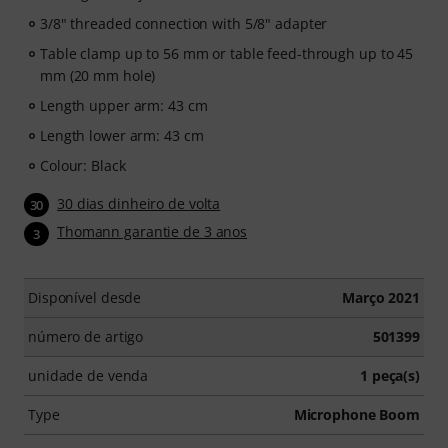
3/8" threaded connection with 5/8" adapter
Table clamp up to 56 mm or table feed-through up to 45
mm (20 mm hole)
Length upper arm: 43 cm
Length lower arm: 43 cm
Colour: Black
30 dias dinheiro de volta
30
Thomann garantie de 3 anos
3
Disponível desde
Março 2021
número de artigo
501399
unidade de venda
1 peça(s)
Type
Microphone Boom