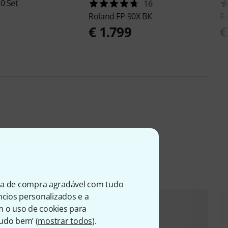
0 Set
16
Roland
FP-90X BK
R
€ 1.799
€
ia de compra agradável com tudo
úncios personalizados e a
m o uso de cookies para
Tudo bem’ (
mostrar todos
).