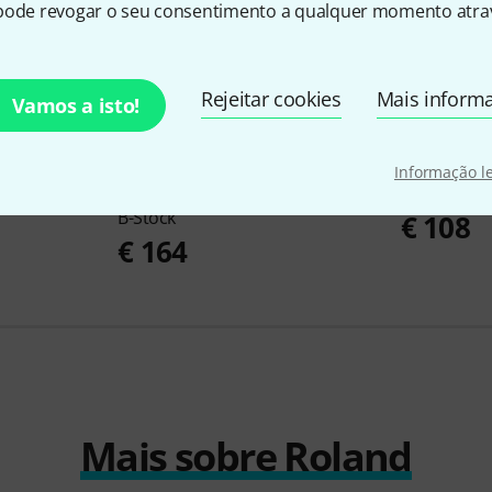
pode revogar o seu consentimento a qualquer momento atrav
Rejeitar cookies
Mais inform
Vamos a isto!
Informação l
 B-Stock
Roland
KS-G8 B Keyboard Stand
Roland
KSC
B-Stock
€ 108
€ 164
Mais sobre Roland