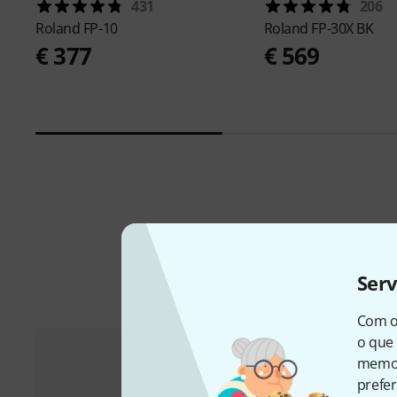
431
206
Roland
FP-10
Roland
FP-30X BK
€ 377
€ 569
Ser
Com o
o que 
memor
prefer