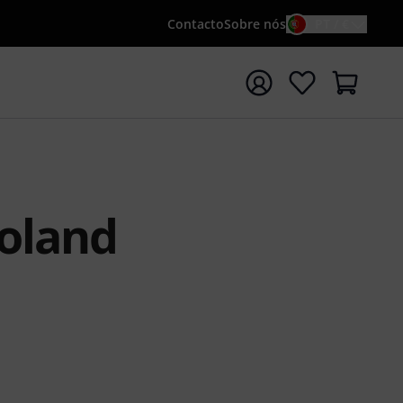
Contacto
Sobre nós
PT / €
iar pesquisa com o termo de pesquisa {searchTerm}
Roland