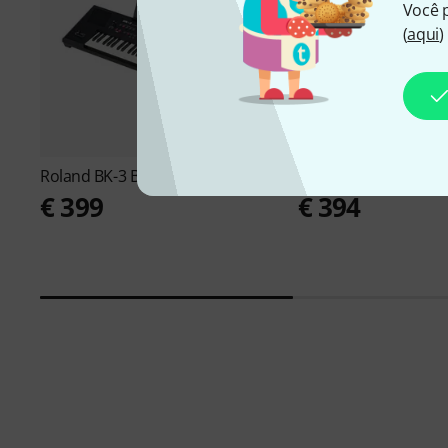
Você 
(
aqui
)
Roland
BK-3 BK B-Stock
Roland
GO:KEYS 5 GT
€ 399
€ 394