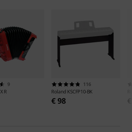
9
116
1X R
Roland
KSCFP10-BK
R
9
€ 98
€