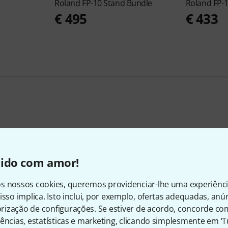
Roland
FP-10 Stand Bundle
Roland
FP-1
€ 495
€ 433
Roland Ofertas
vido com amor!
Blow-Outs
Negócios atuais
s nossos cookies, queremos providenciar-lhe uma experiênc
isso implica. Isto inclui, por exemplo, ofertas adequadas, an
ização de configurações. Se estiver de acordo, concorde co
ências, estatísticas e marketing, clicando simplesmente em ‘