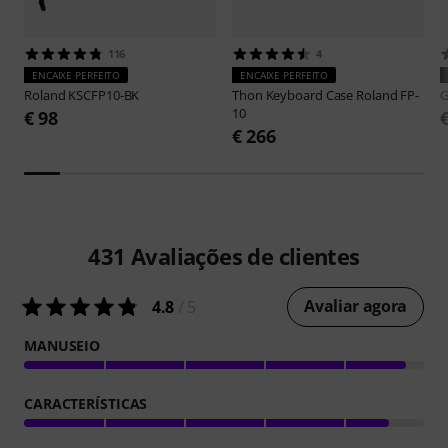
116
4
ENCAIXE PERFEITO
ENCAIXE PERFEITO
Roland
KSCFP10-BK
Thon
Keyboard Case Roland FP-
G
10
€ 98
€ 266
431
Avaliações de clientes
Avaliar agora
4.8
/ 5
MANUSEIO
CARACTERÍSTICAS