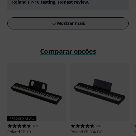
Roland FP-10 testing, Honest review.
Tocar
Mostrar mais
Comparar opções
PRODUTO ATUAL
431
206
Roland
FP-10
Roland
FP-30X BK
R