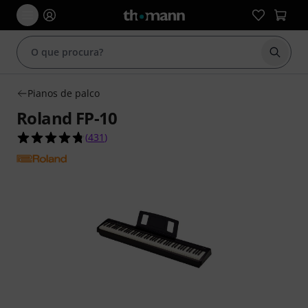
Inicia
Pianos de palco
Roland FP-10
4.8 de 5 estrelas de 431 avaliações de clientes
(
431
)