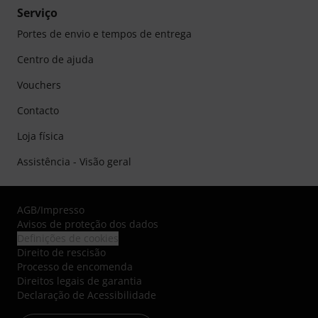
Serviço
Portes de envio e tempos de entrega
Centro de ajuda
Vouchers
Contacto
Loja física
Assistência - Visão geral
AGB
/
Impresso
Avisos de proteção dos dados
Definições de cookies
Direito de rescisão
Processo de encomenda
Direitos legais de garantia
Declaração de Acessibilidade