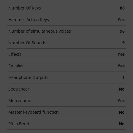
Number Of Keys
88
Hammer Action Keys
Yes
Number of simultaneous Voices
96
Number Of Sounds
9
Effects
Yes
Speaker
Yes
Headphone Outputs
1
Sequencer
No
Metronome
Yes
Master keyboard function
No
Pitch Bend
No