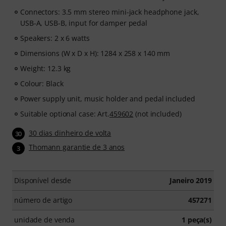
subscription ends automatically after expiration.
Connectors: 3.5 mm stereo mini-jack headphone jack,
USB-A, USB-B, input for damper pedal
Speakers: 2 x 6 watts
Dimensions (W x D x H): 1284 x 258 x 140 mm
Weight: 12.3 kg
Colour: Black
Power supply unit, music holder and pedal included
Suitable optional case: Art.
459602
(not included)
30 dias dinheiro de volta
30
Thomann garantie de 3 anos
3
Disponível desde
Janeiro 2019
número de artigo
457271
unidade de venda
1 peça(s)