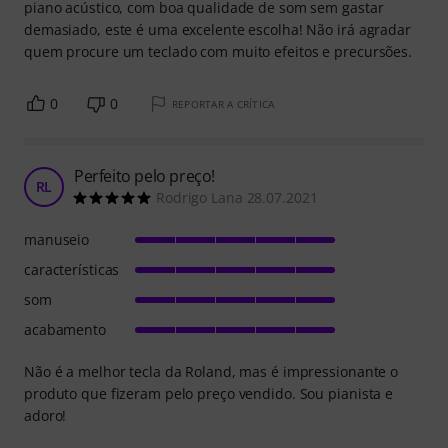
piano acústico, com boa qualidade de som sem gastar
demasiado, este é uma excelente escolha! Não irá agradar
quem procure um teclado com muito efeitos e precursões.
0
0
REPORTAR A CRÍTICA
Perfeito pelo preço!
RL
Rodrigo Lana 28.07.2021
manuseio
características
som
acabamento
Não é a melhor tecla da Roland, mas é impressionante o
produto que fizeram pelo preço vendido. Sou pianista e
adoro!