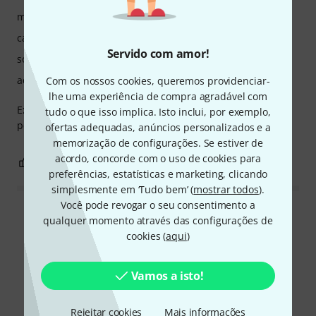
manuseio
características
Servido com amor!
som
acabamento
Com os nossos cookies, queremos providenciar-
lhe uma experiência de compra agradável com
Excelente escolha para quem gosta de tocar em teclados,
tudo o que isso implica. Isto inclui, por exemplo,
peso de tecla ótimo
ofertas adequadas, anúncios personalizados e a
memorização de configurações. Se estiver de
acordo, concorde com o uso de cookies para
2
0
REPORTAR A CRÍTICA
preferências, estatísticas e marketing, clicando
simplesmente em ‘Tudo bem’ (
mostrar todos
).
Você pode revogar o seu consentimento a
Ler todas as reviews
qualquer momento através das configurações de
cookies (
aqui
)
Vamos a isto!
Sabia?
Rejeitar cookies
Mais informações