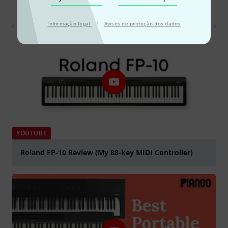
Todos
vídeos
Guia Online
Testes
·
Informação legal
Avisos de proteção dos dados
YOUTUBE
Roland FP-10 Review (My 88-key MIDI Controller)
Tocar