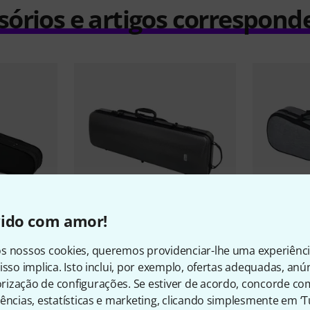
sórios e artigos correspond
vido com amor!
32
s nossos cookies, queremos providenciar-lhe uma experiênc
ude Violin
Gewa
Pure Violin Case 2.4 GY 4/4
Roth & Jun
isso implica. Isto inclui, por exemplo, ofertas adequadas, an
Shaped Cas
€ 249
ização de configurações. Se estiver de acordo, concorde co
€ 30
ências, estatísticas e marketing, clicando simplesmente em ‘