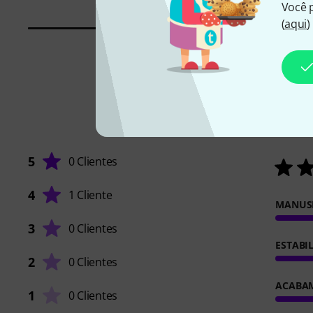
Você 
(
aqui
)
5
0 Clientes
4
1 Cliente
MANUS
3
0 Clientes
ESTABI
2
0 Clientes
ACABA
1
0 Clientes