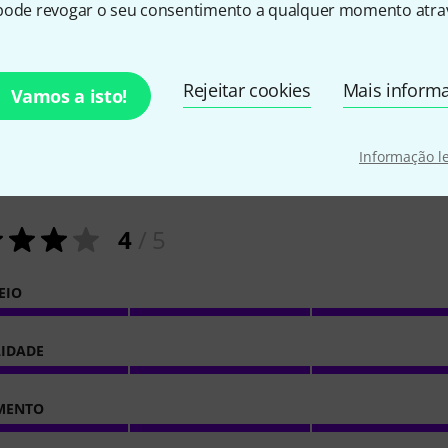
pode revogar o seu consentimento a qualquer momento atrav
Rejeitar cookies
Mais inform
Vamos a isto!
1
Avaliações de clientes
Informação l
4
/ 5
EIO
LIDADE
MENTO