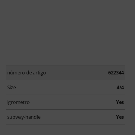
número de artigo
622344
Size
4/4
Igrometro
Yes
subway-handle
Yes