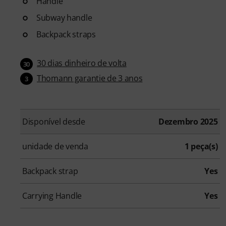
Handle
Subway handle
Backpack straps
30 dias dinheiro de volta
30
Thomann garantie de 3 anos
3
Disponível desde
Dezembro 2025
unidade de venda
1 peça(s)
Backpack strap
Yes
Carrying Handle
Yes