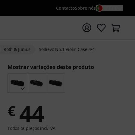
Contacto
Sobre nós
PT / €
iar pesquisa com o termo de pesquisa {searchTerm}
Roth & Junius
Sollievo No.1 Violin Case 4/4
Mostrar variações deste produto
44
€
Todos os preços incl. IVA