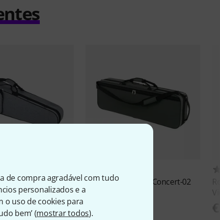
entes
10
62
ia de compra agradável com tudo
ius
GreyLine Viol.
Roth & Junius
RJVC Concert-02
Ro
úncios personalizados e a
e 4/4
Violin Case
Vi
m o uso de cookies para
€ 49
€
Tudo bem’ (
mostrar todos
).