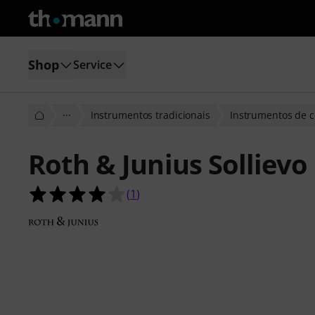
Shop
Service
···
Instrumentos tradicionais
Instrumentos de 
Roth & Junius Sollievo
4.0 de 5 estrelas de 1 avaliações de 
(
1
)