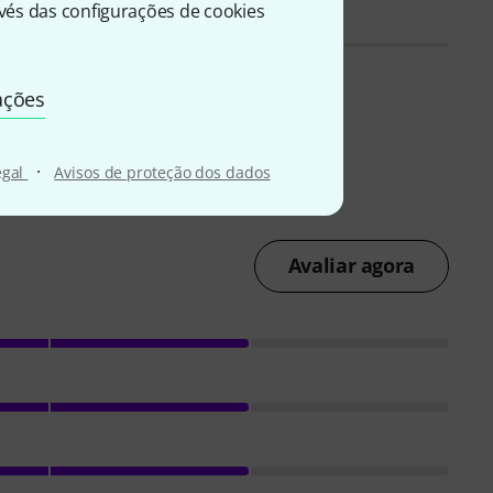
és das configurações de cookies
ações
·
egal
Avisos de proteção dos dados
Avaliar agora