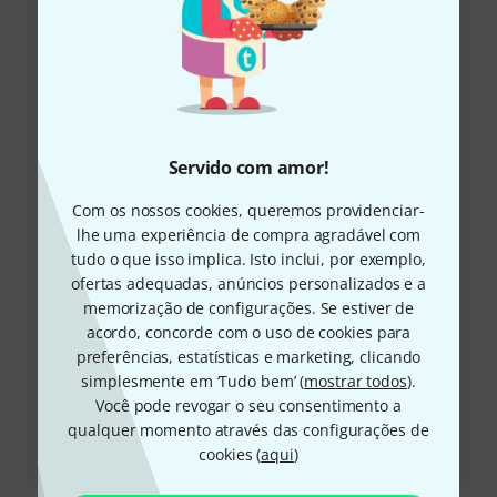
+49-9546-9223-645
A nossa equipa de apoio ao cliente está aqui para o
ajudar com quaisquer questões ou problemas
Ter número de cliente à mão
Servido com amor!
Horários comerciais (CEST - Horário de
Com os nossos cookies, queremos providenciar-
verão da Europa Central)
lhe uma experiência de compra agradável com
tudo o que isso implica. Isto inclui, por exemplo,
Solicitar devolução da chamada
ofertas adequadas, anúncios personalizados e a
memorização de configurações. Se estiver de
acordo, concorde com o uso de cookies para
Outras formas de entrar em contacto connosco
preferências, estatísticas e marketing, clicando
simplesmente em ‘Tudo bem’ (
mostrar todos
).
Devolver produto
Você pode revogar o seu consentimento a
qualquer momento através das configurações de
Todos os contactos
cookies (
aqui
)