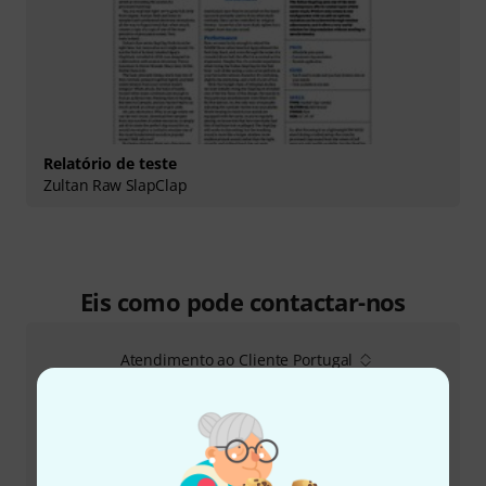
Relatório de teste
Zultan Raw SlapClap
Eis como pode contactar-nos
Atendimento ao Cliente Portugal