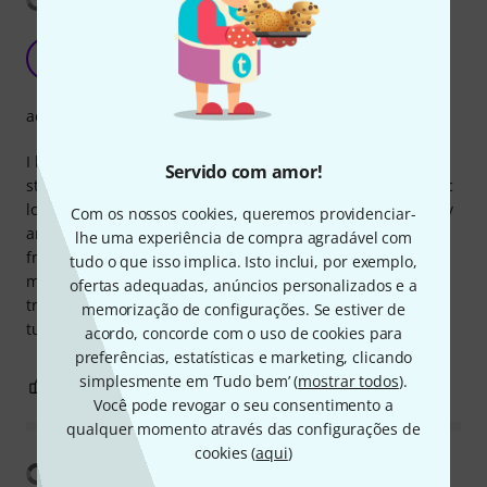
Superb value for money.
I
Ian4417 25.09.2015
acabamento
I bought these tuning machines because they came as a
Servido com amor!
standard fitment on my Hanika P56 and I loved their classic
look, without fancy engraving and embellishment; and they
Com os nossos cookies, queremos providenciar-
are beautifully smooth and precise, as you would expect
lhe uma experiência de compra agradável com
from Rubner. I fitted them to replace the worn tuning
tudo o que isso implica. Isto inclui, por exemplo,
machines on my 1974 Esperanza 700 and they have
ofertas adequadas, anúncios personalizados e a
transformed the look of the instrument, not mention the
memorização de configurações. Se estiver de
tuning.
acordo, concorde com o uso de cookies para
preferências, estatísticas e marketing, clicando
simplesmente em ‘Tudo bem’ (
mostrar todos
).
1
0
REPORTAR A CRÍTICA
Você pode revogar o seu consentimento a
qualquer momento através das configurações de
cookies (
aqui
)
Mostrar tradução