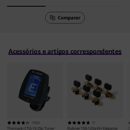
Comparar
Acessórios e artigos correspondentes
17525
77
Thomann
CTG-10 Clip Tuner
Rubner
150-120a-EH Elegance
D