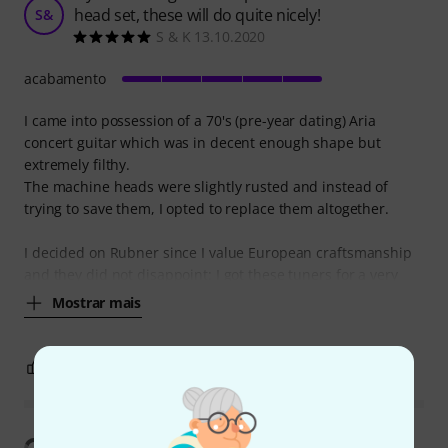
head set, these will do quite nicely!
S&
S & K 13.10.2020
acabamento
I came into possession of a 70's (pre-year dating) Aria
concert guitar which was in decent enough shape but
extremely filthy.
The machine heads were slightly rusted and instead of
trying to save them, I opted to replace them altogether.
I decided on Rubner since I value European craftsmanship
and they did not disappoint: I got these tuners for a very
Mostrar mais
1
0
REPORTAR A CRÍTICA
Mostrar tradução