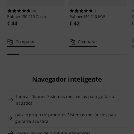
28
7
Rubner
150-210 Classic
Rubner
150-210-MW
R
€ 44
€ 42
Comparar
Comparar
Navegador inteligente
Indicar Rubner Sistemas mecâncios para guitarra
acústica
para o grupo de produtos Sistemas mecâncios para
guitarra acústica
para o grupo de produtos Afinadores