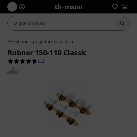
Inicia
Sist. mec. p/ guitarra acústica
Rubner 150-110 Classic
4.7 de 5 estrelas de 32 avaliações de clientes
(
32
)