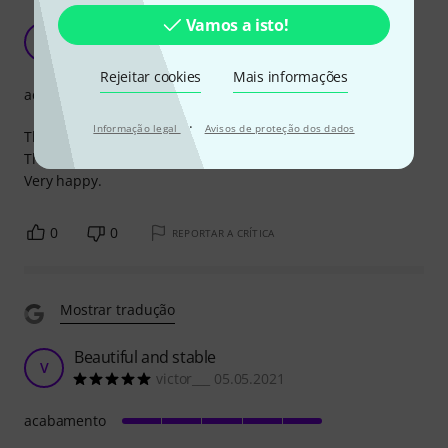
Vamos a isto!
Great product.
E
eleia 05.05.2018
Rejeitar cookies
Mais informações
acabamento
·
Informação legal
Avisos de proteção dos dados
The order was sent quickly. Well packaged.
The tuners look great and work smoothly.
Very happy.
0
0
REPORTAR A CRÍTICA
Mostrar tradução
Beautiful and stable
V
victor___ 05.05.2021
acabamento