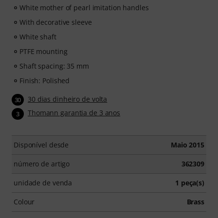
White mother of pearl imitation handles
With decorative sleeve
White shaft
PTFE mounting
Shaft spacing: 35 mm
Finish: Polished
30 dias dinheiro de volta
30
Thomann garantia de 3 anos
3
Disponível desde
Maio 2015
número de artigo
362309
unidade de venda
1 peça(s)
Colour
Brass