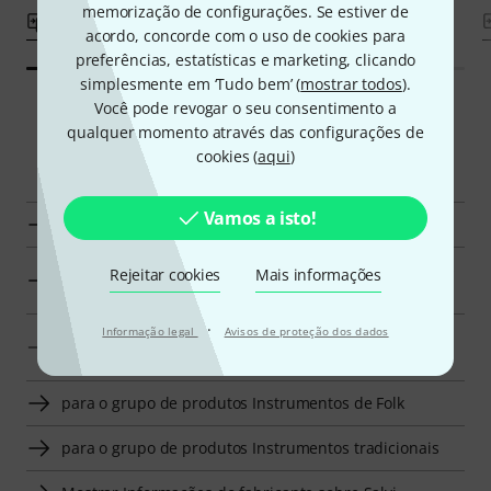
memorização de configurações. Se estiver de
Comparar
Comparar
acordo, concorde com o uso de cookies para
preferências, estatísticas e marketing, clicando
simplesmente em ‘Tudo bem’ (
mostrar todos
).
Você pode revogar o seu consentimento a
qualquer momento através das configurações de
Navegador inteligente
cookies (
aqui
)
Vamos a isto!
Indicar Salvi Suportes para instrumentos Folk
para o grupo de produtos Suportes para instrumentos
Rejeitar cookies
Mais informações
Folk
·
Informação legal
Avisos de proteção dos dados
para o grupo de produtos Acessórios para
instrumentos internacionais
para o grupo de produtos Instrumentos de Folk
para o grupo de produtos Instrumentos tradicionais