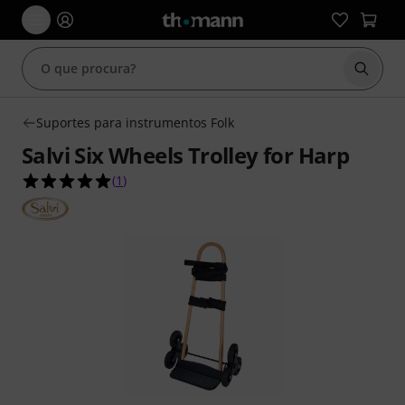
Inicia
Suportes para instrumentos Folk
Salvi Six Wheels Trolley for Harp
5.0 de 5 estrelas de 1 avaliações de clientes
(
1
)