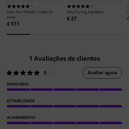
1
8
S
Salvi
Two Wheels Trolley for
Salvi
Tuning Key Black
S
Harp
€ 27
€ 511
1
Avaliações de clientes
Avaliar agora
5
/ 5
MANUSEIO
ESTABILIDADE
ACABAMENTO