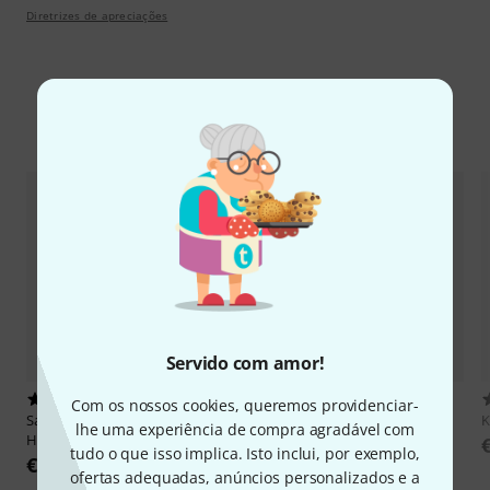
Diretrizes de apreciações
Comparar opções
Servido com amor!
1
1
Com os nossos cookies, queremos providenciar-
Salvi
Two Wheels Trolley for
Salvi
Wooden Saddle for Delta
lhe uma experiência de compra agradável com
Harp
Harp
tudo o que isso implica. Isto inclui, por exemplo,
€ 511
€ 298
ofertas adequadas, anúncios personalizados e a