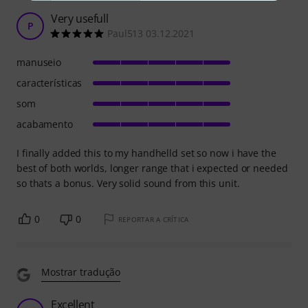
Very usefull
P
Paul513 03.12.2021
manuseio
características
som
acabamento
I finally added this to my handhelld set so now i have the
best of both worlds, longer range that i expected or needed
so thats a bonus. Very solid sound from this unit.
0
0
REPORTAR A CRÍTICA
Mostrar tradução
Excellent