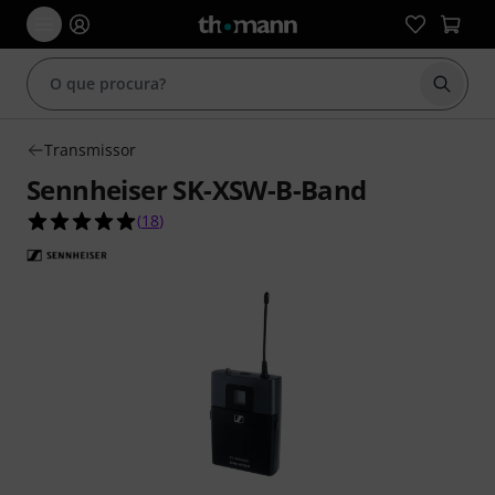
Inicia
Transmissor
Sennheiser SK-XSW-B-Band
4.9 de 5 estrelas de 18 avaliações de clientes
(
18
)