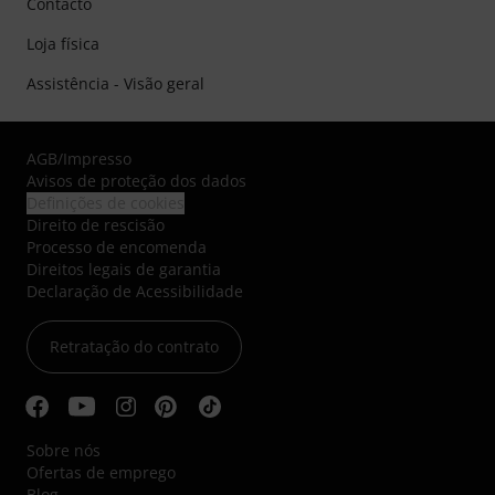
Contacto
Loja física
Assistência - Visão geral
AGB
/
Impresso
Avisos de proteção dos dados
Definições de cookies
Direito de rescisão
Processo de encomenda
Direitos legais de garantia
Declaração de Acessibilidade
Retratação do contrato
Sobre nós
Ofertas de emprego
Blog