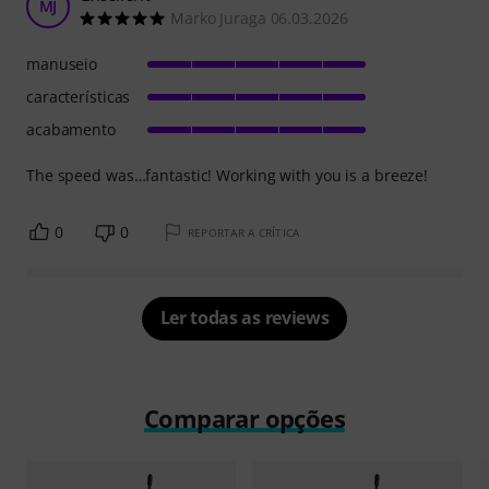
MJ
Marko Juraga 06.03.2026
manuseio
características
acabamento
The speed was…fantastic! Working with you is a breeze!
0
0
REPORTAR A CRÍTICA
Ler todas as reviews
Comparar opções