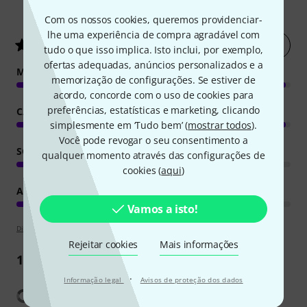
18
Avaliações de clientes
Com os nossos cookies, queremos providenciar-
lhe uma experiência de compra agradável com
Avaliar agora
4.9
/ 5
tudo o que isso implica. Isto inclui, por exemplo,
ofertas adequadas, anúncios personalizados e a
MANUSEIO
memorização de configurações. Se estiver de
acordo, concorde com o uso de cookies para
preferências, estatísticas e marketing, clicando
CARACTERÍSTICAS
simplesmente em ‘Tudo bem’ (
mostrar todos
).
Você pode revogar o seu consentimento a
SOM
qualquer momento através das configurações de
cookies (
aqui
)
ACABAMENTO
Vamos a isto!
Diretrizes de apreciações
Rejeitar cookies
Mais informações
12
Críticas
·
Informação legal
Avisos de proteção dos dados
Mostrar tradução