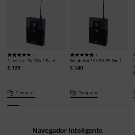
37
3
Sennheiser
SK-XSW-E-Band
Sennheiser
SK-XSW-GB-Band
S
B
€ 139
€ 140
Comparar
Comparar
Navegador inteligente