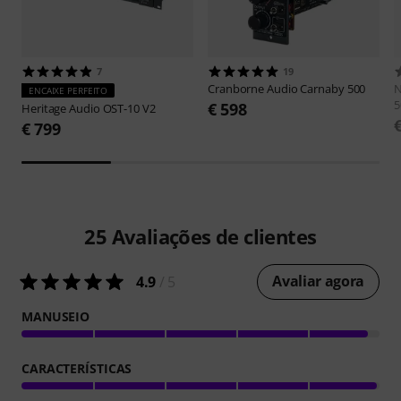
7
19
Cranborne Audio
Carnaby 500
ENCAIXE PERFEITO
5
€ 598
Heritage Audio
OST-10 V2
€ 799
25
Avaliações de clientes
Avaliar agora
4.9
/ 5
MANUSEIO
CARACTERÍSTICAS