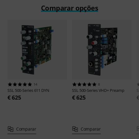
Comparar opções
14
8
SSL
500-Series 611 DYN
SSL
500-Series VHD+ Preamp
S
€ 625
€ 625
Comparar
Comparar