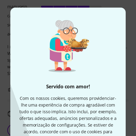
manuseio
características
som
acabamento
I really love this EQ. I have a lot of instruments in my music.
With plugins it's hard to give each instrument it's own
space. With the 611 it's easy! And much faster. Together
with my SSL Bus compressor and Fusion, I have that great
SSL sound on my mixes.
Servido com amor!
4
0
REPORTAR A CRÍTICA
Com os nossos cookies, queremos providenciar-
lhe uma experiência de compra agradável com
tudo o que isso implica. Isto inclui, por exemplo,
Mostrar tradução
ofertas adequadas, anúncios personalizados e a
memorização de configurações. Se estiver de
they cut a few corners
JV
acordo, concorde com o uso de cookies para
Jean-Claude Van Damme 18.12.2024