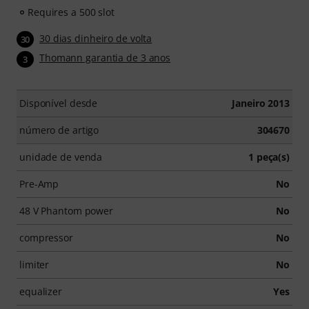
Requires a 500 slot
30 dias dinheiro de volta
30
Thomann garantia de 3 anos
3
Disponível desde
Janeiro 2013
número de artigo
304670
unidade de venda
1 peça(s)
Pre-Amp
No
48 V Phantom power
No
compressor
No
limiter
No
equalizer
Yes