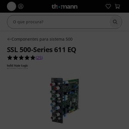
Inicia
Componentes para sistema 500
SSL 500-Series 611 EQ
4.9 de 5 estrelas de 25 avaliações de clientes
(
25
)