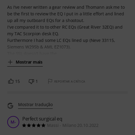
As I've never written a gear review and Thomann ask me to
be the first to review the EQ I put in a little effort and lined
up all my outboard EQs for a shootout.
I've compared it to to other RC EQs (Great River 32EQ) and
my TAC Scorpion desk EQ.
Furthermore I had some LC EQs lined up (Neve 33115,
Siemens W295b & AML EZ1073).
The SSL doesn't have the
Mostrar mais
15
1
REPORTAR A CRÍTICA
Mostrar tradução
Perfect surgical eq
M-
Massi - Milano 20.10.2022