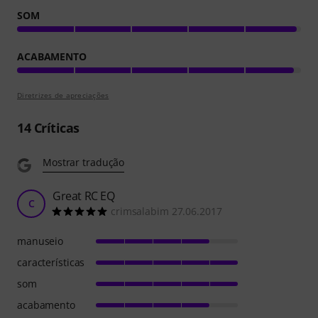
SOM
ACABAMENTO
Diretrizes de apreciações
14
Críticas
Mostrar tradução
Great RC EQ
C
crimsalabim 27.06.2017
manuseio
características
som
acabamento