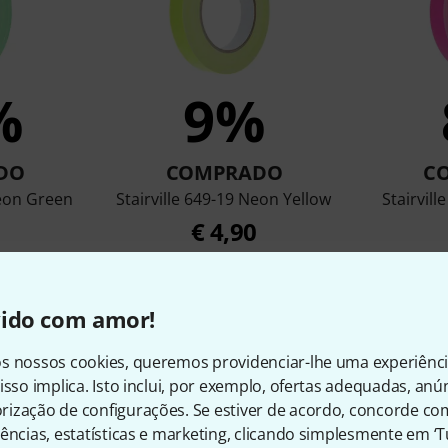
%
9%
DO
COMPRADO
C
Neon Green
Stairville 649-19 Neon Yellow
Stairvil
€ 4,90
vido com amor!
Comparar
s nossos cookies, queremos providenciar-lhe uma experiênc
isso implica. Isto inclui, por exemplo, ofertas adequadas, an
ização de configurações. Se estiver de acordo, concorde co
ências, estatísticas e marketing, clicando simplesmente em ‘