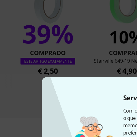
39%
10
COMPRADO
COMPRA
Stairville 649-19 
ESTE ARTIGO EXATAMENTE
€ 2,50
€ 4,90
Ser
Com o
o que 
memor
prefer