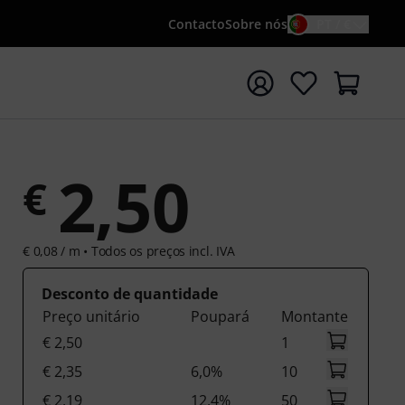
Contacto
Sobre nós
PT / €
iar pesquisa com o termo de pesquisa {searchTerm}
2,50
€
€ 0,08 / m •
Todos os preços incl. IVA
Desconto de quantidade
Preço unitário
Poupará
Montante
€ 2,50
1
€ 2,35
6,0%
10
€ 2,19
12,4%
50