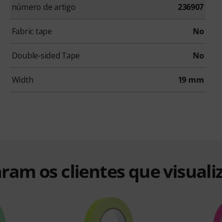
número de artigo
236907
Fabric tape
No
Double-sided Tape
No
Width
19 mm
ram os clientes que visuali