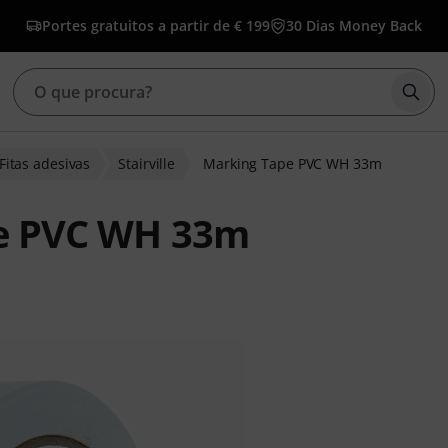
Portes gratuitos a partir de € 199
30 Dias Money Back
Inic
Fitas adesivas
Stairville
Marking Tape PVC WH 33m
pe PVC WH 33m
 de clientes