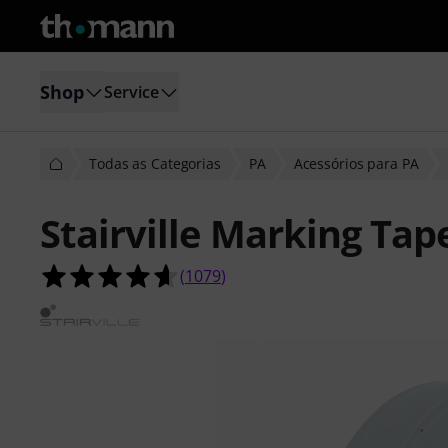
Shop
Service
Todas as Categorias
PA
Acessórios para PA
Stairville Marking Ta
4.6 de 5 estrelas de 1079 avaliações
(
1079
)