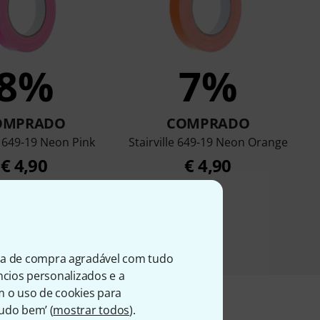
8%
7%
OMPRADO
COMPRADO
le 649-19 Neon Pink
Stairville 649-19 Neon Orange
€ 4,90
€ 4,90
ia de compra agradável com tudo
úncios personalizados e a
m o uso de cookies para
Tudo bem’ (
mostrar todos
).