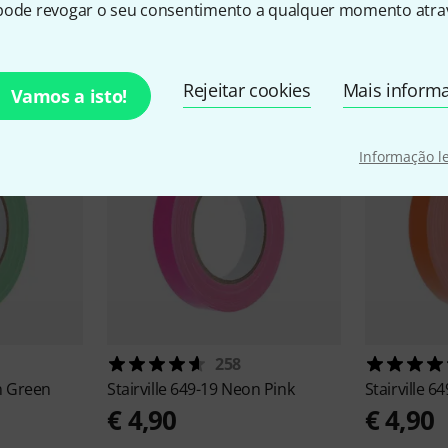
pode revogar o seu consentimento a qualquer momento atrav
sórios e artigos correspond
Rejeitar cookies
Mais inform
Vamos a isto!
Informação l
258
n Green
Stairville
649-19 Neon Pink
Stairville
64
€ 4,90
€ 4,90