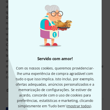
o Canal 2 desliga o Pré-aquecimento, este canal deve ser
definido como "ligar aquecimento" ou "sem função". De
qualquer forma, o "Pré-aquecimento automático" no modo
DMX não facilita o controle ou a operação. Simplesmente
não é explicitamente declarado em lugar nenhum. Isso
certamente causará alguma confusão inicial para os
usuários dos "Sparkulars originais". Vale ressaltar também
que o pré-aquecimento via DMX só pode ser ativado se o
Canal de Segurança mencionado anteriormente estiver
habilitado. Este canal não pode ser configurado ao mesmo
tempo que o "Canal de Pré-Aquecimento"; ele deve ser
Servido com amor!
ativado previamente. Também não é explicitamente
mencionado em nenhum lugar. Como isso não é um grande
Com os nossos cookies, queremos providenciar-
problema depois que você descobrir, ainda recomendo
lhe uma experiência de compra agradável com
comprá-lo.
tudo o que isso implica. Isto inclui, por exemplo,
ofertas adequadas, anúncios personalizados e a
18
0
memorização de configurações. Se estiver de
REPORTAR A CRÍTICA
acordo, concorde com o uso de cookies para
preferências, estatísticas e marketing, clicando
simplesmente em ‘Tudo bem’ (
mostrar todos
).
Mostrar original