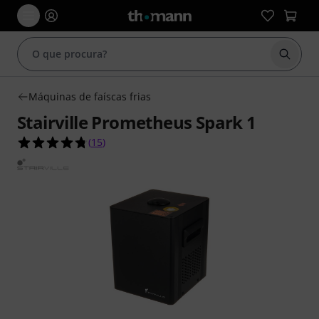
Inicia
Máquinas de faíscas frias
Stairville Prometheus Spark 1
4.7 de 5 estrelas de 15 avaliações de clientes
(
15
)