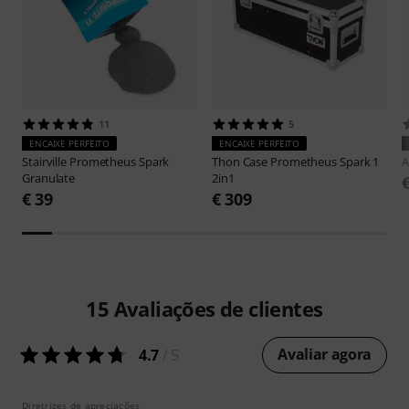
11
5
ENCAIXE PERFEITO
ENCAIXE PERFEITO
Stairville
Prometheus Spark
Thon
Case Prometheus Spark 1
Granulate
2in1
€ 39
€ 309
15
Avaliações de clientes
Avaliar agora
4.7
/ 5
Diretrizes de apreciações