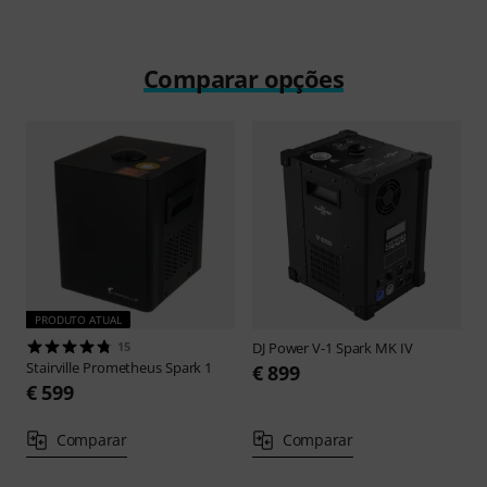
Comparar opções
PRODUTO ATUAL
15
DJ Power
V-1 Spark MK IV
Stairville
Prometheus Spark 1
€ 899
€ 599
Comparar
Comparar