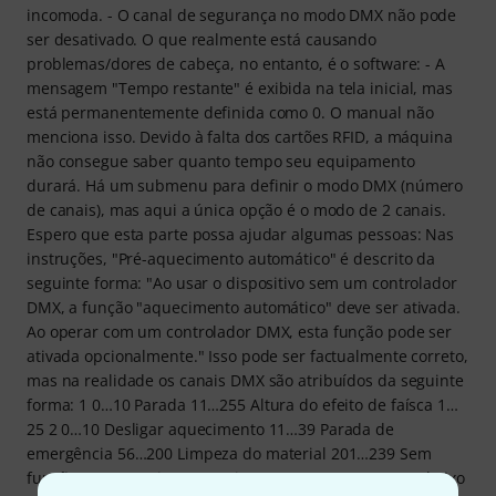
incomoda. - O canal de segurança no modo DMX não pode
ser desativado. O que realmente está causando
problemas/dores de cabeça, no entanto, é o software: - A
mensagem "Tempo restante" é exibida na tela inicial, mas
está permanentemente definida como 0. O manual não
menciona isso. Devido à falta dos cartões RFID, a máquina
não consegue saber quanto tempo seu equipamento
durará. Há um submenu para definir o modo DMX (número
de canais), mas aqui a única opção é o modo de 2 canais.
Espero que esta parte possa ajudar algumas pessoas: Nas
instruções, "Pré-aquecimento automático" é descrito da
seguinte forma: "Ao usar o dispositivo sem um controlador
DMX, a função "aquecimento automático" deve ser ativada.
Ao operar com um controlador DMX, esta função pode ser
ativada opcionalmente." Isso pode ser factualmente correto,
mas na realidade os canais DMX são atribuídos da seguinte
forma: 1 0…10 Parada 11…255 Altura do efeito de faísca 1…
25 2 0…10 Desligar aquecimento 11…39 Parada de
emergência 56…200 Limpeza do material 201…239 Sem
função 240…255 Ligar aquecimento. Como puxar para baixo