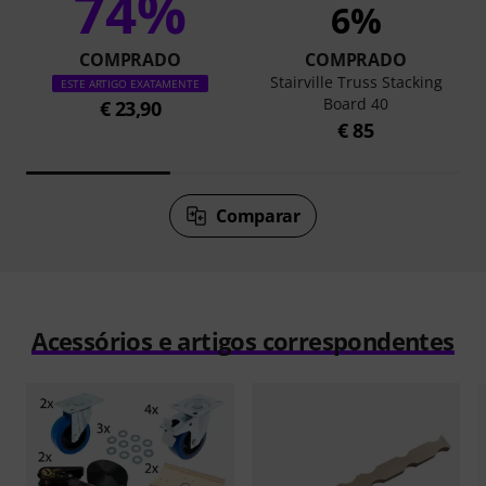
74%
6%
COMPRADO
COMPRADO
Stairville Truss Stacking
ESTE ARTIGO EXATAMENTE
Board 40
€ 23,90
€ 85
Comparar
Acessórios e artigos correspondentes