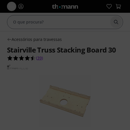
Inicia
Acessórios para travessas
Stairville Truss Stacking Board 30
4.5 de 5 estrelas de 39 avaliações de clientes
(
39
)