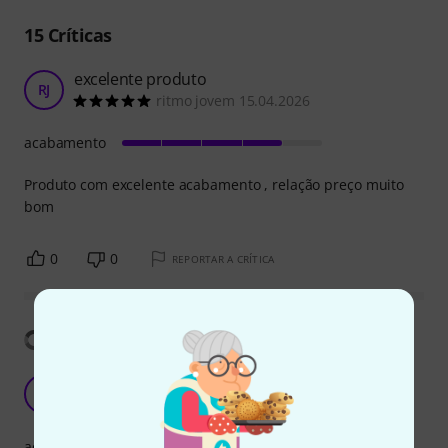
15
Críticas
excelente produto
RJ
ritmo jovem 15.04.2026
acabamento
Produto com excelente acabamento , relação preço muito
bom
0
0
REPORTAR A CRÍTICA
Mostrar tradução
Beste kwaliteit
T
TeXlab 04.02.2022
acabamento