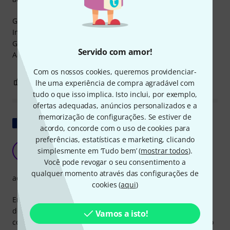
Gaat al meer dan 10 jaar mee,
In combinatie met Tente wielen is dit niet kapot te krijgen.
Goed formaat, niet te hoog en blijft best mooi.
Servido com amor!
Aanrader
Com os nossos cookies, queremos providenciar-
0
0
lhe uma experiência de compra agradável com
REPORTAR A CRÍTICA
tudo o que isso implica. Isto inclui, por exemplo,
ofertas adequadas, anúncios personalizados e a
memorização de configurações. Se estiver de
Mostrar original
acordo, concorde com o uso de cookies para
preferências, estatísticas e marketing, clicando
Indispensável, apesar do preço
C
simplesmente em ‘Tudo bem’ (
mostrar todos
).
Christian151 02.03.2016
Você pode revogar o seu consentimento a
qualquer momento através das configurações de
acabamento
cookies (
aqui
)
Empilhei 10m de estrutura quadrada e 2 pernas de 4m em
dois desses carrinhos, e posso movê-los sozinho. Não
Vamos a isto!
consigo me imaginar sem isso. Tantas idas e vindas e tanto