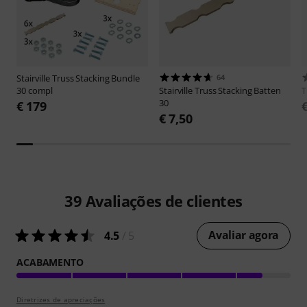
Stairville
Truss Stacking Bundle
64
30 compl
Stairville
Truss Stacking Batten
30
€ 179
€ 7,50
39
Avaliações de clientes
Avaliar agora
4.5
/ 5
ACABAMENTO
Diretrizes de apreciações