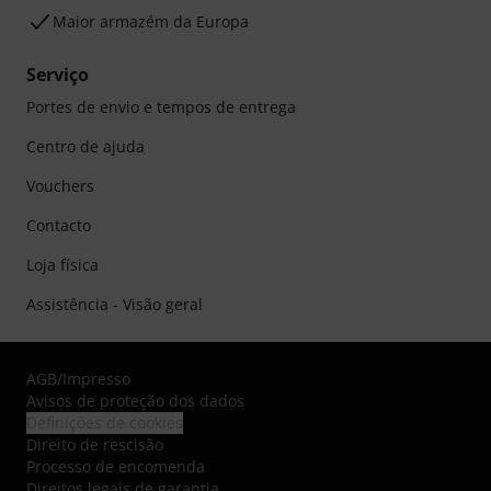
Maior armazém da Europa
Serviço
Portes de envio e tempos de entrega
Centro de ajuda
Vouchers
Contacto
Loja física
Assistência - Visão geral
AGB
/
Impresso
Avisos de proteção dos dados
Definições de cookies
Direito de rescisão
Processo de encomenda
Direitos legais de garantia