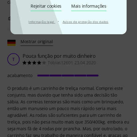
cansaço poupado!
Rejeitar cookies
Mais informações
1
0
REPORTAR A CRÍTICA
·
Informação legal
Avisos de proteção dos dados
Mostrar original
Pouca função por muito dinheiro
T
Tobias12601 23.04.2020
acabamento
O produto é um carrinho de treliça normal. Comprei este
conjunto, mas duvido que tenha sido uma decisão tão
sábia. As correias tensoras são mais como um brinquedo,
então um manuseio um pouco mais rápido seria mais
agradável. As rodas são suficientes para um carrinho de
treliça, pois não pesa muito mais que 350/400kg, embora eu
seja mais fã de 4 rodas por prancha. Mas, por outro lado, o
carrinho faz seu trabalho de maneira confiável e, graças ao