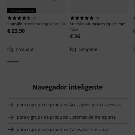
PRODUTO ATUAL
39
24
Stairville
Truss Stacking Board 30
Stairville
Aluminium Pipe 50mm
S
1,5 m
€ 23,90
€ 26
Comparar
Comparar
Navegador inteligente
para o grupo de produtos Acessórios para travessas
para o grupo de produtos Sistemas de transporte
para o grupo de produtos Cases, racks e sacos