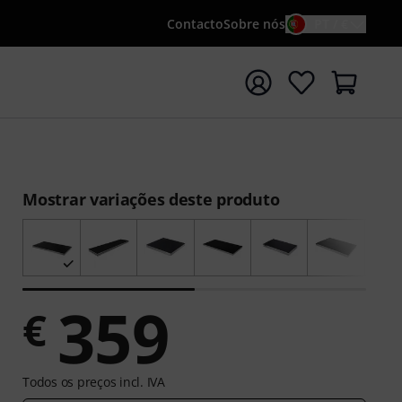
Contacto
Sobre nós
PT / €
iar pesquisa com o termo de pesquisa {searchTerm}
Mostrar variações deste produto
359
€
Todos os preços incl. IVA