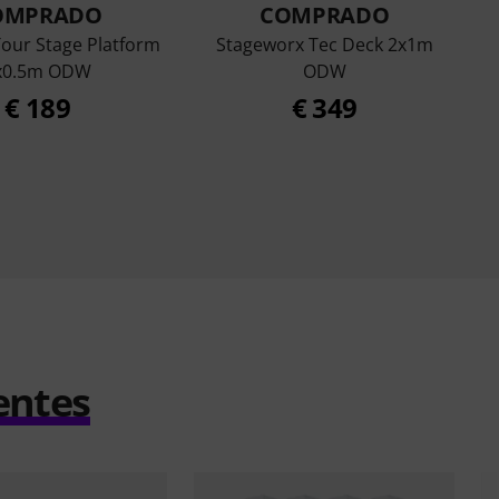
OMPRADO
COMPRADO
 Tour Stage Platform
Stageworx Tec Deck 2x1m
x0.5m ODW
ODW
€ 189
€ 349
entes