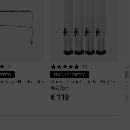
9
13
RFEITO
ENCAIXE PERFEITO
ur Stage Handrail 2m
Stairville
Tour Stage Tele Leg 4x
St
40-60cm
C
€ 119
€