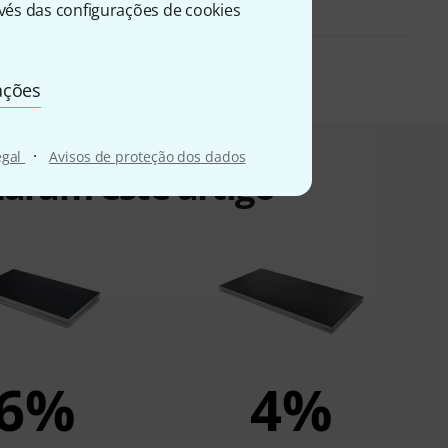
és das configurações de cookies
ações
·
egal
Avisos de proteção dos dados
zaram este artigo
6%
4%