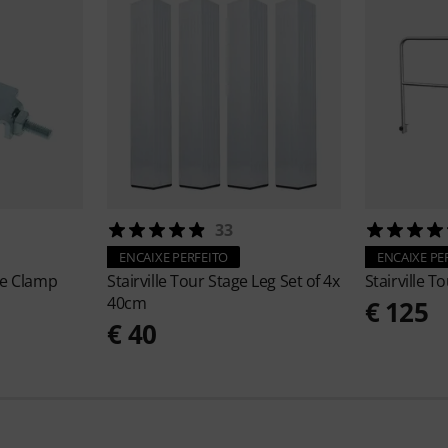
33
ENCAIXE PERFEITO
ENCAIXE PE
ge Clamp
Stairville
Tour Stage Leg Set of 4x
Stairville
To
40cm
€ 125
€ 40