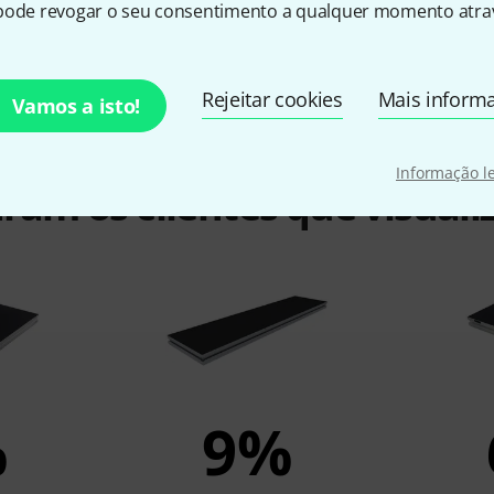
pode revogar o seu consentimento a qualquer momento atrav
Rejeitar cookies
Mais inform
Vamos a isto!
Informação l
ram os clientes que visuali
%
9%