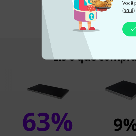
Você 
(
aqui
)
Eis o que compra
63%
9