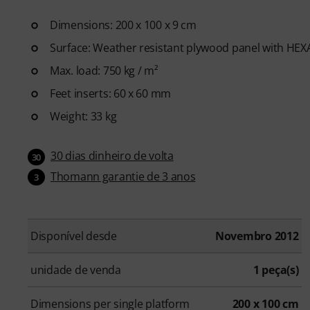
Dimensions: 200 x 100 x 9 cm
Surface: Weather resistant plywood panel with HEXA 
Max. load: 750 kg / m²
Feet inserts: 60 x 60 mm
Weight: 33 kg
30 dias dinheiro de volta
30
Thomann garantie de 3 anos
3
Disponível desde
Novembro 2012
unidade de venda
1 peça(s)
Dimensions per single platform
200 x 100 cm