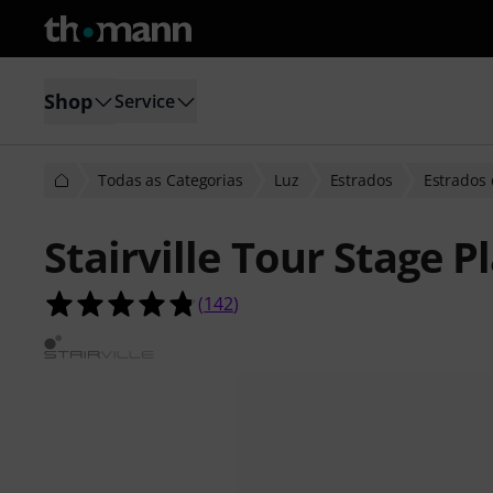
Shop
Service
Todas as Categorias
Luz
Estrados
Estrados 
Stairville Tour Stage
4.8 de 5 estrelas de 142 avaliações 
(
142
)