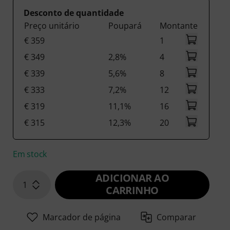
Desconto de quantidade
Preço unitário
Poupará
Montante
€ 359
1
€ 349
2,8%
4
€ 339
5,6%
8
€ 333
7,2%
12
€ 319
11,1%
16
€ 315
12,3%
20
Em stock
ADICIONAR AO
1
CARRINHO
Marcador de página
Comparar