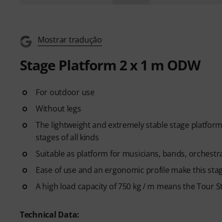
Mostrar tradução
Stage Platform 2 x 1 m ODW
For outdoor use
Without legs
The lightweight and extremely stable stage platform 
stages of all kinds
Suitable as platform for musicians, bands, orchestr
Ease of use and an ergonomic profile make this stag
A high load capacity of 750 kg / m means the Tour S
Technical Data: