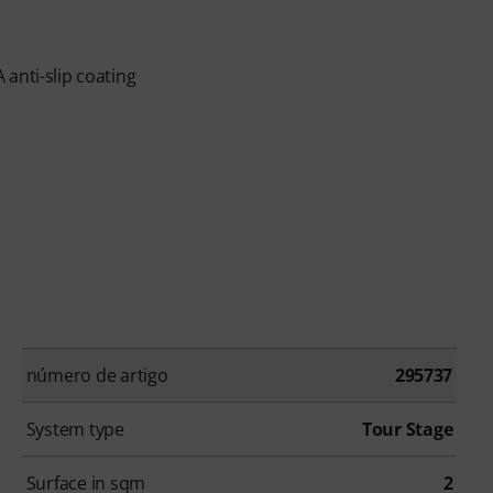
anti-slip coating
número de artigo
295737
System type
Tour Stage
Surface in sqm
2