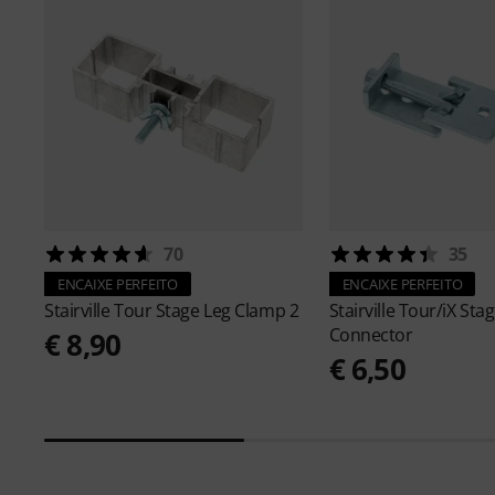
70
35
ENCAIXE PERFEITO
ENCAIXE PERFEITO
Stairville
Tour Stage Leg Clamp 2
Stairville
Tour/iX Sta
Connector
€ 8,90
€ 6,50