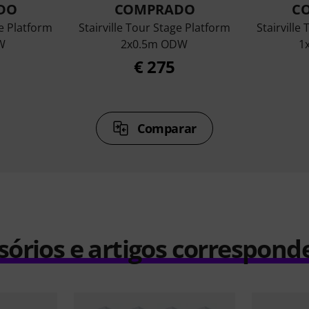
DO
COMPRADO
C
ge Platform
Stairville Tour Stage Platform
Stairville
W
2x0.5m ODW
1
€ 275
Comparar
sórios e artigos correspond