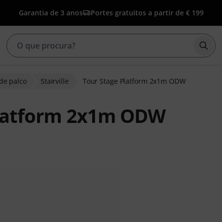
Garantia de 3 anos
Portes gratuitos a partir de € 199
Inic
de palco
Stairville
Tour Stage Platform 2x1m ODW
 Platform 2x1m ODW
de clientes