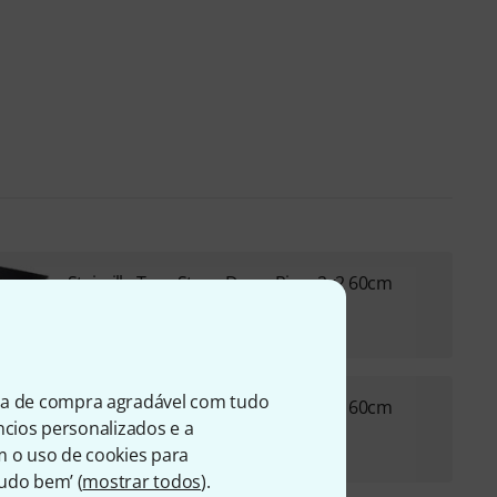
Stairville Tour Stage Drum Riser 2x2 60cm
€ 1.190
ia de compra agradável com tudo
Stairville Tour Stage Drum Riser 3x2 60cm
úncios personalizados e a
€ 1.750
m o uso de cookies para
Tudo bem’ (
mostrar todos
).