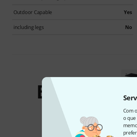
Outdoor Capable
Yes
including legs
No
Bundles &
Ser
ofertas
Com o
o que 
memor
prefer