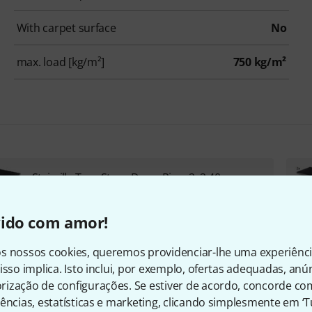
With carpet surface
No
max. load [kg/m²]
750 kg/m²
Stairville Tour Stage Drum Riser 2x2 40cm
€ 1.150
vido com amor!
s nossos cookies, queremos providenciar-lhe uma experiênc
Stairville Tour Stage Drum Riser 3x2 40cm
isso implica. Isto inclui, por exemplo, ofertas adequadas, an
€ 1.699
ização de configurações. Se estiver de acordo, concorde co
ências, estatísticas e marketing, clicando simplesmente em ‘