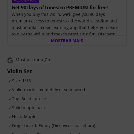
ACÇÃO ESPECIAL
Get 90 days of tonestro PREMIUM for free!
When you buy this violin, we'll give you 90 days
premium access to tonestro - the world's leading and
most popular music learning app that helps you learn
to play the violin and makes practising fun. Discover
the world of music with
MOSTRAR MAIS
60 interactive step-by-step
lessons
, over
400 songs with high-quality backing
music
, and more than
270 targeted exercises
.
Mostrar tradução
The interactive live feedback from tonestro listens to
you as you play, analyses each note played, and
Violin Set
immediately gives you feedback on pitch and rhythm.
Take the opportunity now to develop your violin skills
Size: 1/16
flexibly, effectively and enjoyably - anytime, anywhere.
Violin made completely of solid wood
No automatic renewal!
Top: Solid spruce
Solid maple back
Neck: Maple
Fingerboard: Ebony (Diospyros crassiflora)