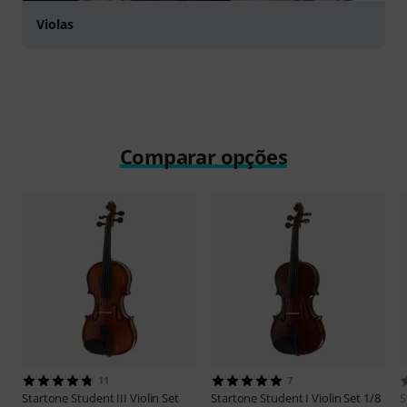
Violas
Comparar opções
11
7
Startone
Student III Violin Set
Startone
Student I Violin Set 1/8
S