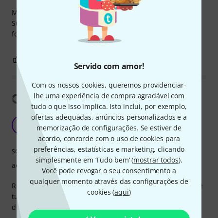
My 4-year-old daughter's been using the violin for 1 year.
Surprised by the quality and suitability of the instrument
for beginners also very suitable bow, and suitcase !
1
0
REPORTAR A CRÍTICA
Servido com amor!
Com os nossos cookies, queremos providenciar-
lhe uma experiência de compra agradável com
Mostrar tradução
tudo o que isso implica. Isto inclui, por exemplo,
ofertas adequadas, anúncios personalizados e a
A real instrument? YES!
U
memorização de configurações. Se estiver de
UnclePhill 03.02.2025
acordo, concorde com o uso de cookies para
preferências, estatísticas e marketing, clicando
som
simplesmente em ‘Tudo bem’ (
mostrar todos
).
acabamento
Você pode revogar o seu consentimento a
qualquer momento através das configurações de
Real violine in a small package. It has everything - even fine
cookies (
aqui
)
tuners! And the sound is a good one for the price. Well
done! A lot of fun for the kids (and me)!