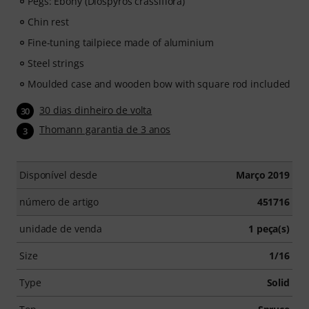
Pegs: Ebony (Diospyros crassiflora)
Chin rest
Fine-tuning tailpiece made of aluminium
Steel strings
Moulded case and wooden bow with square rod included
30 dias dinheiro de volta
30
Thomann garantia de 3 anos
3
Disponível desde
Março 2019
número de artigo
451716
unidade de venda
1 peça(s)
Size
1/16
Type
Solid