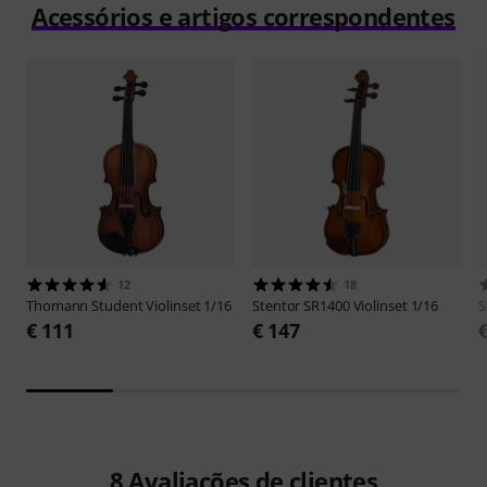
Acessórios e artigos correspondentes
12
18
Thomann
Student Violinset 1/16
Stentor
SR1400 Violinset 1/16
S
€ 111
€ 147
8
Avaliações de clientes