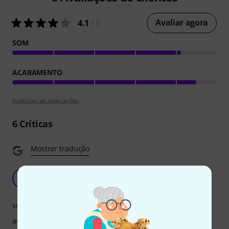
Avaliar agora
4.1
/ 5
SOM
ACABAMENTO
Diretrizes de apreciações
6
Críticas
Mostrar tradução
Startone Student III Violin Set 1/16
S
Srakec 17.03.2021
som
acabamento