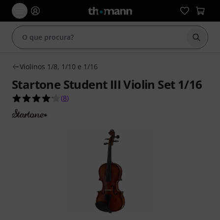
Inicia
Violinos 1/8, 1/10 e 1/16
Startone Student III Violin Set 1/16
4.1 de 5 estrelas de 8 avaliações de clientes
(
8
)