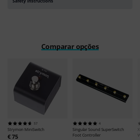
Safety instructions
Comparar opções
57
4
Strymon
MiniSwitch
Singular Sound
SuperSwitch
X
Foot Controller
W
€ 75