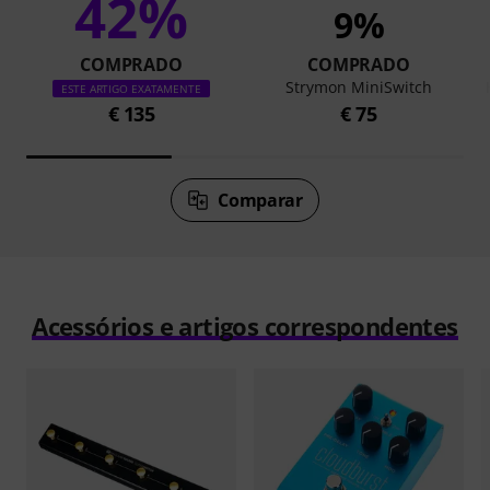
42%
9%
COMPRADO
COMPRADO
Strymon MiniSwitch
ESTE ARTIGO EXATAMENTE
€ 135
€ 75
Comparar
Acessórios e artigos correspondentes