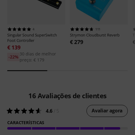
4
111
Singular Sound
SuperSwitch
Strymon
Cloudburst Reverb
Foot Controller
€ 279
€ 139
30 dias de melhor
-22%
preço: € 179
16
Avaliações de clientes
Avaliar agora
4.6
/ 5
CARACTERÍSTICAS