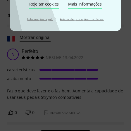
Rejeitar cookies
Mais informações
3
1
REPORTAR A CRÍTICA
·
Informação legal
Avisos de proteção dos dados
Mostrar original
Perfeito
N
NBSLIVE 13.04.2022
características
acabamento
Faz o que deve fazer e o faz bem. Aumenta a capacidade de
usar seus pedais Strymon compatíveis
0
0
REPORTAR A CRÍTICA