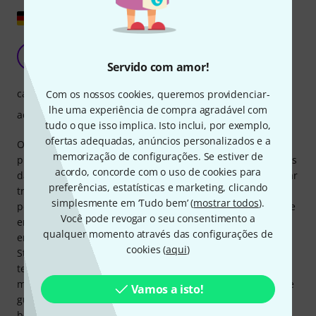
Mostrar original
administrável, mas prático
MF
Marshall F. 09.02.2021
Servido com amor!
características
Com os nossos cookies, queremos providenciar-
lhe uma experiência de compra agradável com
acabamento
tudo o que isso implica. Isto inclui, por exemplo,
ofertas adequadas, anúncios personalizados e a
O Multiswitch Plus talvez seja um pouco caro para o uso
memorização de configurações. Se estiver de
pretendido. Você também pode controlar os pedais maiores
acordo, concorde com o uso de cookies para
da Strymon com ele. Eu, por outro lado, só o uso para salvar
preferências, estatísticas e marketing, clicando
três presets no pedal Riverside. Isso funcionou
simplesmente em ‘Tudo bem’ (
mostrar todos
).
perfeitamente após uma atualização do meu Riverside, que
Você pode revogar o seu consentimento a
era um pouco mais antigo e não suportava MIDI. No
qualquer momento através das configurações de
entanto, após uma atualização disponível online da
cookies (
aqui
)
Strymon, o LED também acendeu em azul, e o pedal agora
tem mais algumas opções. O Multiswitch Plus continua na
minha placa. Ele me dá exatamente os três sons básicos de
Vamos a isto!
guitarra do Riverside que eu preciso, e é um switch muito
bom.