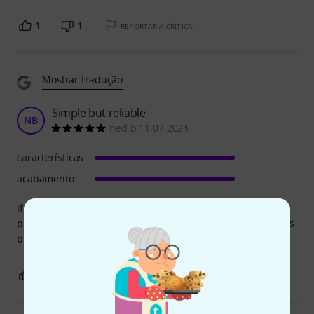
1
1
REPORTAR A CRÍTICA
Mostrar tradução
Simple but reliable
NB
ned b 11.07.2024
características
acabamento
If you prefer or own strymon pedals, strymon multiswitch
plus is must have. It will open a new field of possibilities. Its
built sturdy and easy to connect.
1
0
REPORTAR A CRÍTICA