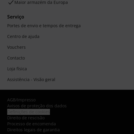
Maior armazém da Europa
Serviço
Portes de envio e tempos de entrega
Centro de ajuda
Vouchers
Contacto
Loja física
Assistência - Visão geral
AGB
/
Impresso
Avisos de proteção dos dados
Definições de cookies
Direito de rescisão
Processo de encomenda
Direitos legais de garantia