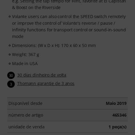
e.g. Setting the tap tempo for Flint, favorite at El Capistan
& Boost on the Riverside
Volante users can also control the SPEED switch remotely
or improve the control of Volante's reverse / pause /
infinity functions for transport control or sound-in-sound
mode
Dimensions: (W x D x H): 170 x 60 x 50 mm
Weight: 367 g
Made in USA
30 dias dinheiro de volta
30
Thomann garantie de 3 anos
3
Disponível desde
Maio 2019
número de artigo
465346
unidade de venda
1 peça(s)