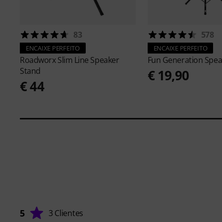
83
578
ENCAIXE PERFEITO
ENCAIXE PERFEITO
Roadworx
Slim Line Speaker
Fun Generation
Spea
Stand
€ 19,90
€ 44
5
3 Clientes