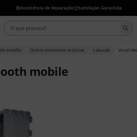
Assistência de Reparação
Satisfação Garantida
Inic
 de estúdio
Outros elementos acúsicos
t.akustik
Vocal He
Booth mobile
clientes