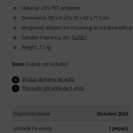
Material: 25% PET polyester
Dimensions (W x H x D): 55 x 62 x 71.5 cm
Integrated adapter for mounting on a tripod with 
Suitable tripod e.g. Art.
323921
Weight: 7.1 kg
Note:
Tripod not included
30 dias dinheiro de volta
30
Thomann garantie de 3 anos
3
Disponível desde
Outubro 2024
unidade de venda
1 peça(s)