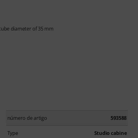
a tube diameter of 35 mm
número de artigo
593588
Type
Studio cabine