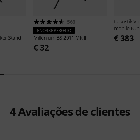
t.akustik
Vo
566
mobile Bun
ENCAIXE PERFEITO
€ 383
ker Stand
Millenium
BS-2011 MK II
€ 32
4
Avaliações de clientes