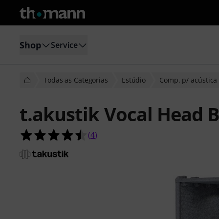
Shop
Service
Todas as Categorias
Estúdio
Comp. p/ acústica
t.akustik Vocal Head 
4.5 de 5 estrelas de 4 avaliações de 
(
4
)