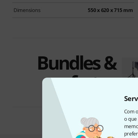
Dimensions
550 x 620 x 715 mm
Bundles &
ofertas
Ser
Com o
o que 
memor
prefer