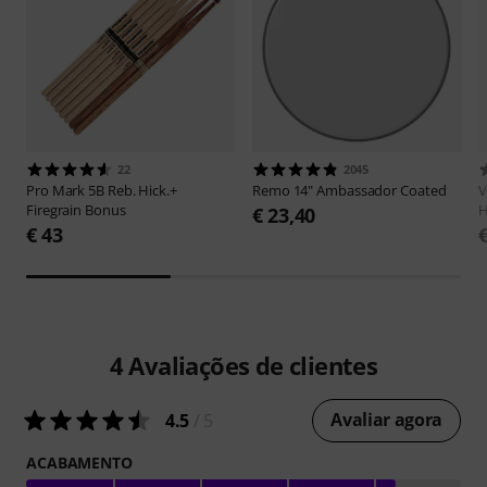
22
2045
Pro Mark
5B Reb. Hick.+
Remo
14" Ambassador Coated
V
Firegrain Bonus
H
€ 23,40
€ 43
4
Avaliações de clientes
Avaliar agora
4.5
/ 5
ACABAMENTO