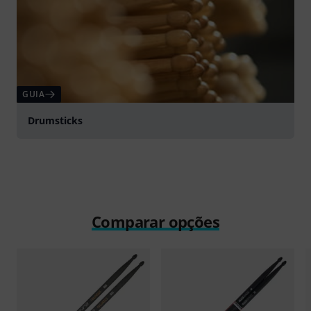
GUIA
Drumsticks
Comparar opções