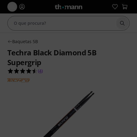
Inicia
Baquetas 5B
Techra Black Diamond 5B
Supergrip
4.5 de 5 estrelas de 4 avaliações de clientes
(
4
)