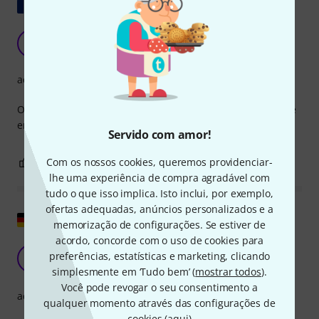
Mostrar original
D
DavidH666 07.05.2024
acabamento
O punho é muito funcional, mas a varinha é um pouco leve
em comparação com um 5B "clássico"
Servido com amor!
Com os nossos cookies, queremos providenciar-
0
0
REPORTAR A CRÍTICA
lhe uma experiência de compra agradável com
tudo o que isso implica. Isto inclui, por exemplo,
ofertas adequadas, anúncios personalizados e a
Mostrar original
memorização de configurações. Se estiver de
acordo, concorde com o uso de cookies para
Principal!
preferências, estatísticas e marketing, clicando
I
Iwop 10.12.2024
simplesmente em ‘Tudo bem’ (
mostrar todos
).
Você pode revogar o seu consentimento a
acabamento
qualquer momento através das configurações de
cookies (
aqui
)