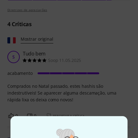
Diretrizes de apreciações
4
Críticas
Mostrar original
Tudo bem
S
Soop 11.05.2025
acabamento
Comprados no Natal passado, estes hashis são
indestrutíveis! Se aparecer alguma descamação, uma
rápida lixa os deixa como novos!
0
0
REPORTAR A CRÍTICA