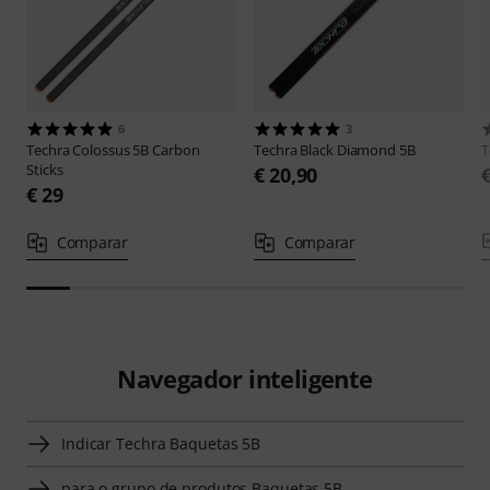
6
3
Techra
Colossus 5B Carbon
Techra
Black Diamond 5B
T
Sticks
€ 20,90
€ 29
Comparar
Comparar
Navegador inteligente
Indicar Techra Baquetas 5B
para o grupo de produtos Baquetas 5B