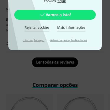
cookies (
aqui
)
acabamento
Vamos a isto!
Bought the item for my B&S GR51 tuba. Does what it was
advertised for, good protection to the bell rim, minimal
Rejeitar cookies
Mais informações
effect on sound. Recommended!
·
Informação legal
Avisos de proteção dos dados
0
0
REPORTAR A CRÍTICA
Ler todas as reviews
Comparar opções