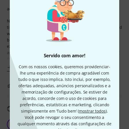
acabamento
Nice to finally have something that goes all the way round,
till now I was just using a small pipe that I'd cut a line in and
wrapped it round the rim of my bell. This product it good
because it is a continuous loop and doesn't leave anything
exposed. My only observation is that it is a VERY tight fit,
and quite difficult to get on, took me about 15 minutes, but
Servido com amor!
I'd
Com os nossos cookies, queremos providenciar-
Mostrar mais
lhe uma experiência de compra agradável com
tudo o que isso implica. Isto inclui, por exemplo,
1
0
ofertas adequadas, anúncios personalizados e a
REPORTAR A CRÍTICA
memorização de configurações. Se estiver de
acordo, concorde com o uso de cookies para
preferências, estatísticas e marketing, clicando
Mostrar tradução
simplesmente em ‘Tudo bem’ (
mostrar todos
).
Você pode revogar o seu consentimento a
Great protection for your tuba
qualquer momento através das configurações de
A
Arthur.M. 29.08.2019