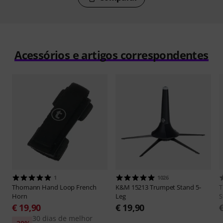
Acessórios e artigos correspondentes
1
1026
Thomann
Hand Loop French
K&M
15213 Trumpet Stand 5-
Horn
Leg
S
€ 19,90
€ 19,90
30 dias de melhor