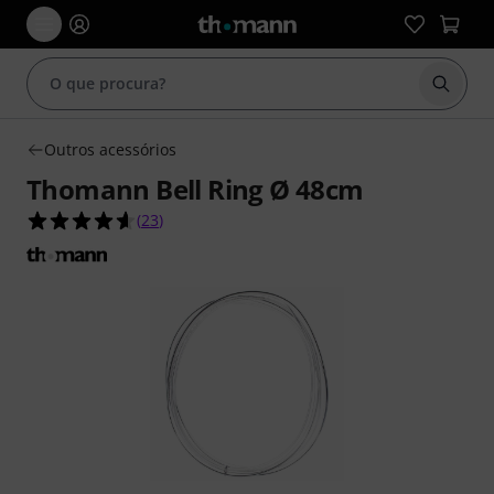
Inicia
Outros acessórios
Thomann Bell Ring Ø 48cm
4.6 de 5 estrelas de 23 avaliações de clientes
(
23
)