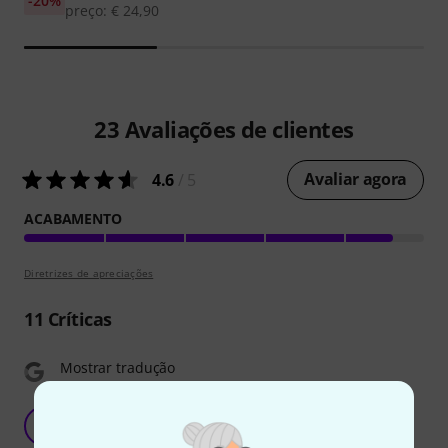
-20%
preço: € 24,90
23
Avaliações de clientes
Avaliar agora
4.6
/ 5
ACABAMENTO
Diretrizes de apreciações
11
Críticas
Mostrar tradução
Great Product
G
Graemond 01.04.2018