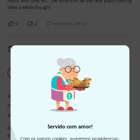
music and tools etc. The little frills on the rear pouch did rip
after a while though!
2
2
REPORTAR A CRÍTICA
Mostrar tradução
Much more compact than original bulky case,
plenty protection, sadly had to be returned as
B
faulty
Bassmum 28.12.2023
estabilidade
manuseio
acabamento
Servido com amor!
Edited to say that this was not a success unfortunately, the
plastic front was not properly attached so it had to be sent
Com os nossos cookies, queremos providenciar-