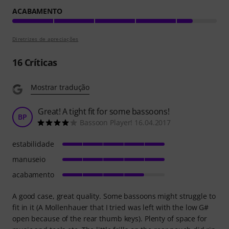
ACABAMENTO
Diretrizes de apreciações
16
Críticas
Mostrar tradução
Great! A tight fit for some bassoons!
BP
Bassoon Player! 16.04.2017
estabilidade
manuseio
acabamento
A good case, great quality. Some bassoons might struggle to
fit in it (A Mollenhauer that I tried was left with the low G#
open because of the rear thumb keys). Plenty of space for