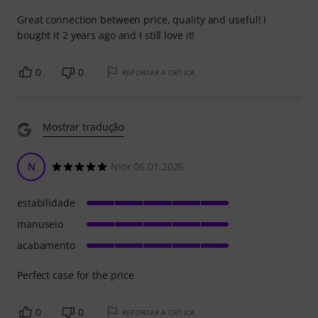
Great connection between price, quality and useful! I
bought it 2 years ago and I still love it!
0
0
REPORTAR A CRÍTICA
Mostrar tradução
N
Nior 06.01.2026
estabilidade
manuseio
acabamento
Perfect case for the price
0
0
REPORTAR A CRÍTICA