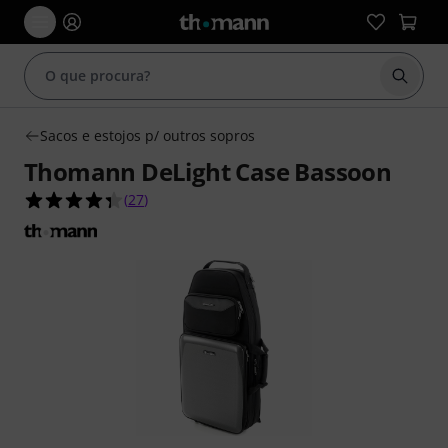
Inicia
Sacos e estojos p/ outros sopros
Thomann DeLight Case Bassoon
4.4 de 5 estrelas de 27 avaliações de clientes
(
27
)