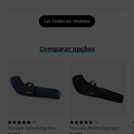
Ler todas as reviews
Comparar opções
10
13
Thomann
Alphorn Bag blue
Thomann
Alphorn Bag black
B