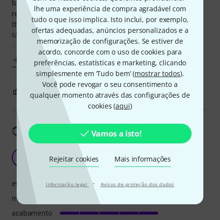
back. Shame as the case was lovely. I didn't want a
lhe uma experiência de compra agradável com
replacement as thought it might happen again outside of
tudo o que isso implica. Isto inclui, por exemplo,
the free return period.
ofertas adequadas, anúncios personalizados e a
My child wanted something easier to carry to school and
memorização de configurações. Se estiver de
orchestra etc. This is much more affordable than many
acordo, concorde com o uso de cookies para
Mostrar mais
preferências, estatísticas e marketing, clicando
simplesmente em ‘Tudo bem’ (
mostrar todos
).
Você pode revogar o seu consentimento a
1
0
REPORTAR A CRÍTICA
qualquer momento através das configurações de
cookies (
aqui
)
Mostrar tradução
Vamos a isto!
<3
K
Rejeitar cookies
Mais informações
KamilSZ 08.06.2021
estabilidade
·
Informação legal
Avisos de proteção dos dados
manuseio
acabamento