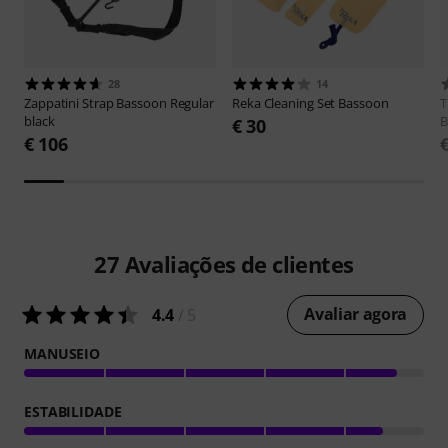
28
14
Zappatini
Strap Bassoon Regular
Reka
Cleaning Set Bassoon
black
B
€ 30
€ 106
27
Avaliações de clientes
Avaliar agora
4.4
/ 5
MANUSEIO
ESTABILIDADE