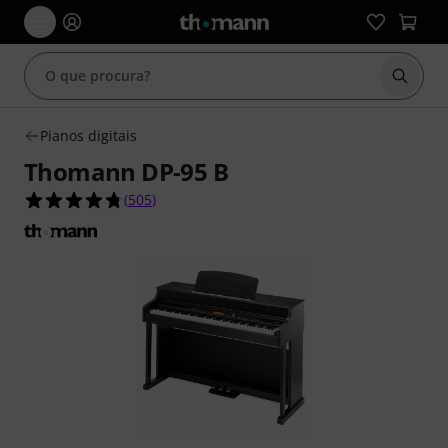
Inicia
Pianos digitais
Thomann DP-95 B
4.7 de 5 estrelas de 505 avaliações de clientes
(
505
)