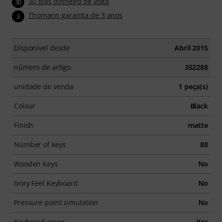
30 dias dinheiro de volta
30
Thomann garantia de 3 anos
3
Disponível desde
Abril 2015
número de artigo
352288
unidade de venda
1 peça(s)
Colour
Black
Finish
matte
Number of keys
88
Wooden Keys
No
Ivory Feel Keyboard
No
Pressure point simulation
No
Keyboard cover
Yes