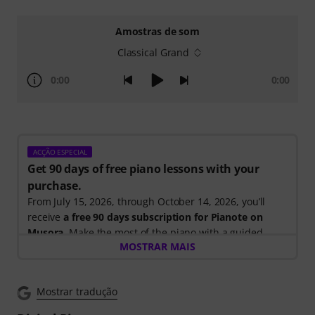
Amostras de som
Classical Grand
0:00
0:00
ACÇÃO ESPECIAL
Get 90 days of free piano lessons with your
purchase.
From July 15, 2026, through October 14, 2026, you’ll
receive
a free 90 days subscription for Pianote on
Musora
. Make the most of the piano with a guided
MOSTRAR MAIS
learning path that shows you exactly what to practice
next, so you can spend less time wondering where to
start and more time playing.
Mostrar tradução
Whether you're just getting started or looking to
improve, Pianote on Musora helps you build skills, stay