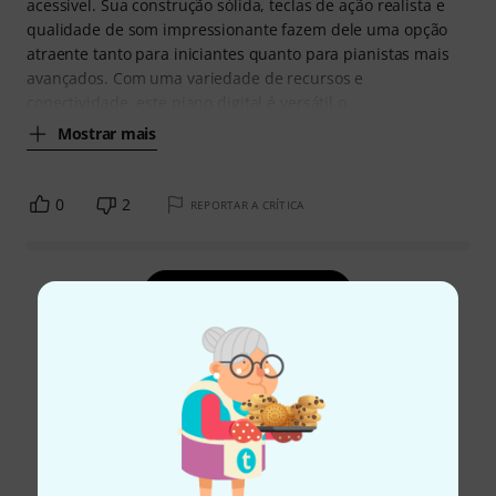
acessível. Sua construção sólida, teclas de ação realista e
qualidade de som impressionante fazem dele uma opção
atraente tanto para iniciantes quanto para pianistas mais
avançados. Com uma variedade de recursos e
conectividade, este piano digital é versátil o
Mostrar mais
0
2
REPORTAR A CRÍTICA
Ler todas as reviews
Sabia?
Todos
Guia Online
Downloads