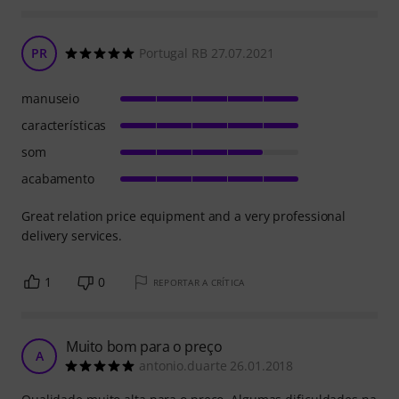
PR
Portugal RB 27.07.2021
manuseio
características
som
acabamento
Great relation price equipment and a very professional
delivery services.
1
0
REPORTAR A CRÍTICA
Muito bom para o preço
A
antonio.duarte 26.01.2018