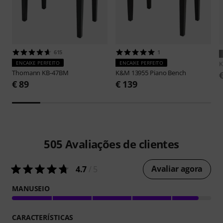
615
1
ENCAIXE PERFEITO
ENCAIXE PERFEITO
Thomann
KB-47BM
K&M
13955 Piano Bench
€ 89
€ 139
505
Avaliações de clientes
Avaliar agora
4.7
/ 5
MANUSEIO
CARACTERÍSTICAS