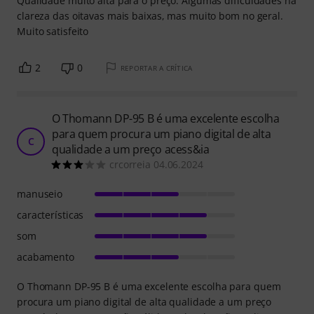
Qualidade muito alta para o preço. Algumas dificuldades na
clareza das oitavas mais baixas, mas muito bom no geral.
Muito satisfeito
2
0
REPORTAR A CRÍTICA
O Thomann DP-95 B é uma excelente escolha
para quem procura um piano digital de alta
C
qualidade a um preço acess&ia
crcorreia 04.06.2024
manuseio
características
som
acabamento
O Thomann DP-95 B é uma excelente escolha para quem
procura um piano digital de alta qualidade a um preço