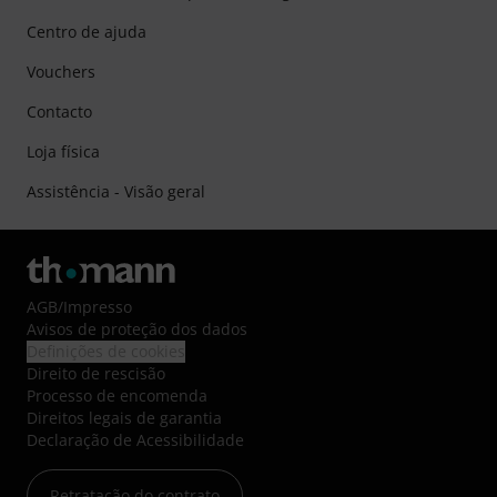
Centro de ajuda
Vouchers
Contacto
Loja física
Assistência - Visão geral
AGB
/
Impresso
Avisos de proteção dos dados
Definições de cookies
Direito de rescisão
Processo de encomenda
Direitos legais de garantia
Declaração de Acessibilidade
Retratação do contrato