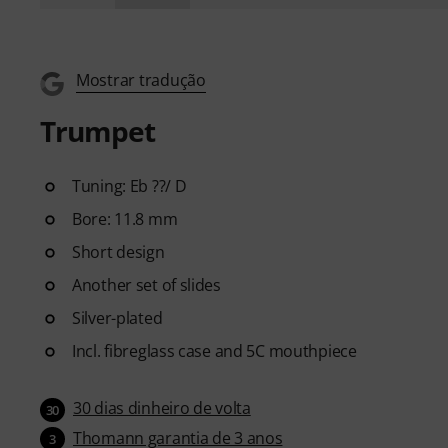
Mostrar tradução
Trumpet
Tuning: Eb ??/ D
Bore: 11.8 mm
Short design
Another set of slides
Silver-plated
Incl. fibreglass case and 5C mouthpiece
30 dias dinheiro de volta
30
Thomann garantia de 3 anos
3