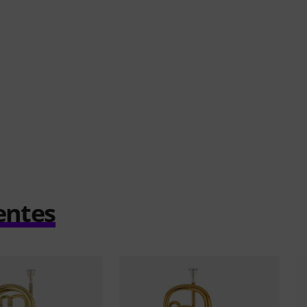
entes