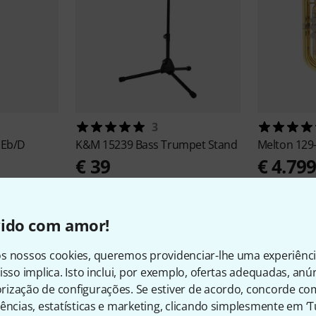
3
 Eb/D
K&M
15239 Bass Trumpet Stand
Melton
129
€ 39
€ 4.79
vido com amor!
s nossos cookies, queremos providenciar-lhe uma experiênc
isso implica. Isto inclui, por exemplo, ofertas adequadas, an
ização de configurações. Se estiver de acordo, concorde co
3
Avaliações de clientes
ências, estatísticas e marketing, clicando simplesmente em ‘