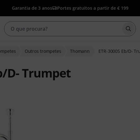
Garantia de 3 anos
Portes gratuitos a partir de € 199
Inic
ompetes
Outros trompetes
Thomann
ETR-3000S Eb/D- T
b/D- Trumpet
clientes