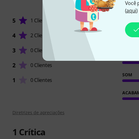
Você 
(
aqui
)
5
1 Cliente
4
2 Clientes
ENDER
3
0 Clientes
CARACT
2
0 Clientes
SOM
1
0 Clientes
ACABA
Diretrizes de apreciações
1
Crítica