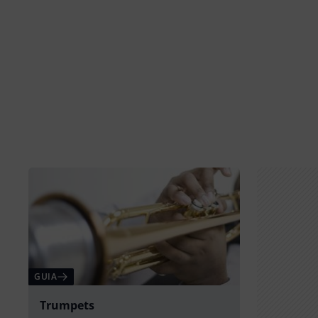
GUIA
Trumpets