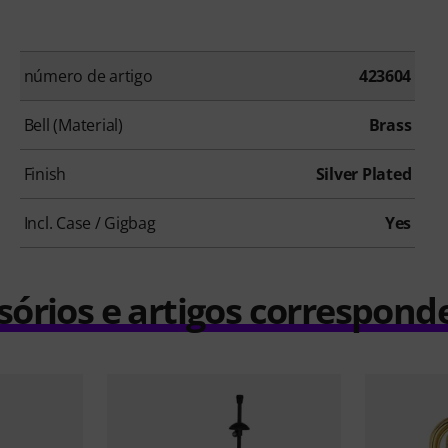
número de artigo
423604
Bell (Material)
Brass
Finish
Silver Plated
Incl. Case / Gigbag
Yes
sórios e artigos correspond