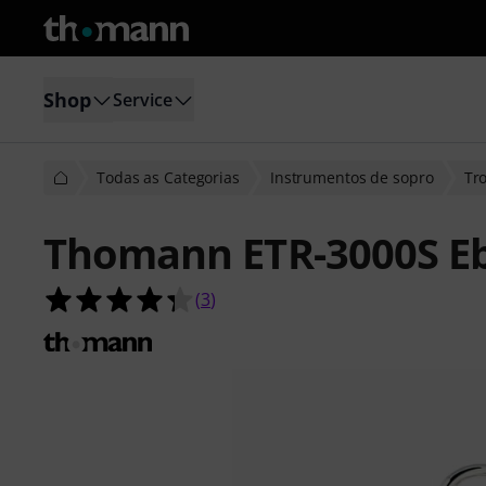
Shop
Service
Todas as Categorias
Instrumentos de sopro
Tr
Thomann ETR-3000S E
4.3 de 5 estrelas de 3 avaliações de 
(
3
)