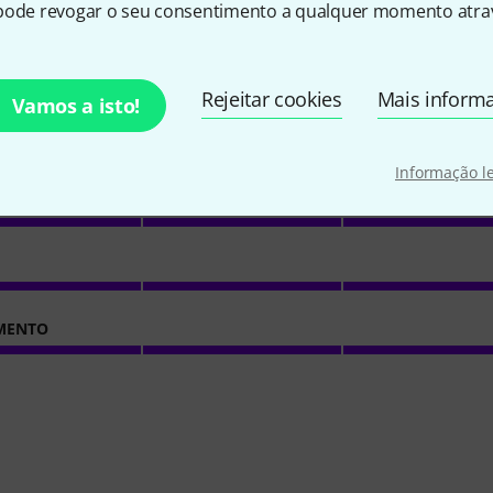
pode revogar o seu consentimento a qualquer momento atrav
4.3
/ 5
Rejeitar cookies
Mais inform
Vamos a isto!
EÇO
Informação l
ERÍSTICAS
MENTO