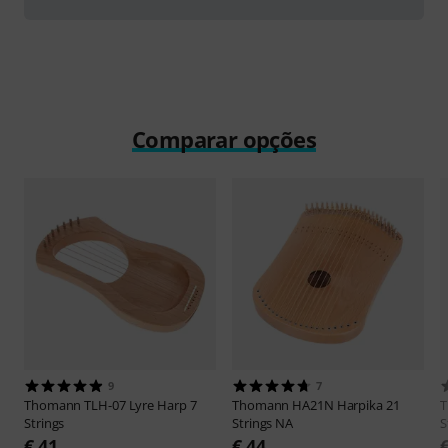
Comparar opções
9
7
Thomann
TLH-07 Lyre Harp 7
Thomann
HA21N Harpika 21
Strings
Strings NA
S
€ 41
€ 44