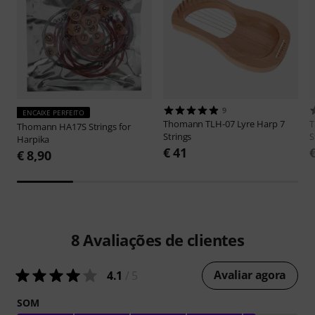
9
ENCAIXE PERFEITO
Thomann
TLH-07 Lyre Harp 7
Thomann
HA17S Strings for
Strings
S
Harpika
€ 41
€ 8,90
8
Avaliações de clientes
Avaliar agora
4.1
/ 5
SOM