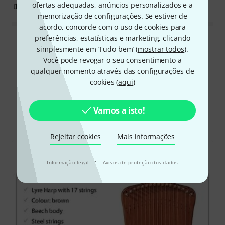
ofertas adequadas, anúncios personalizados e a
3
0
REPORTAR A CRÍTICA
memorização de configurações. Se estiver de
acordo, concorde com o uso de cookies para
preferências, estatísticas e marketing, clicando
Ler todas as reviews
simplesmente em ‘Tudo bem’ (
mostrar todos
).
Você pode revogar o seu consentimento a
qualquer momento através das configurações de
cookies (
aqui
)
Sabia?
Vamos a isto!
Todos
Downloads
Rejeitar cookies
Mais informações
·
Informação legal
Avisos de proteção dos dados