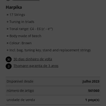
Harpika
17 Strings
Tuning in triads
Tonal range: C4 - E6 (c' - e''')
Body made of beech
Colour: Brown
Incl. bag, tuning key, stand and replacement strings
30 dias dinheiro de volta
30
Thomann garantia de 3 anos
3
Disponível desde
Julho 2023
número de artigo
561060
unidade de venda
1 peça(s)