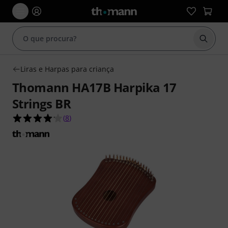
Inicia
Liras e Harpas para criança
Thomann HA17B Harpika 17
Strings BR
4.1 de 5 estrelas de 8 avaliações de clientes
(
8
)