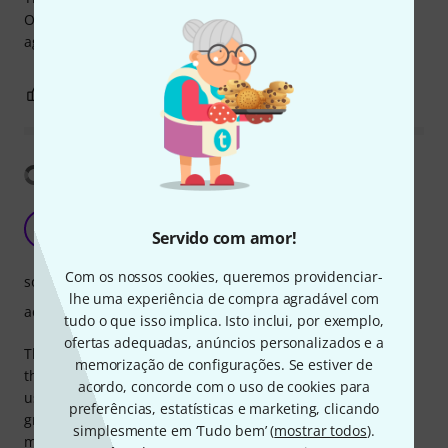
Otherwise, I recommend the product and would buy it
again.
0
0
REPORTAR A CRÍTICA
Mostrar tradução
Nice sound, poor cord
M
Servido com amor!
MTParis 07.06.2023
Com os nossos cookies, queremos providenciar-
som
lhe uma experiência de compra agradável com
acabamento
tudo o que isso implica. Isto inclui, por exemplo,
ofertas adequadas, anúncios personalizados e a
These triangles were just right for my music classes except
memorização de configurações. Se estiver de
that the cords on all of them broke, some within several
acordo, concorde com o uso de cookies para
uses. The sound quality is nice and the instrument size
preferências, estatísticas e marketing, clicando
great for small children. I suggest Thomann look for other
simplesmente em ‘Tudo bem’ (
mostrar todos
).
more durable cords for these triangles.