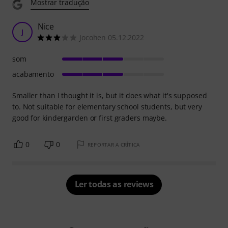
Mostrar tradução
Nice
J
Jocohen 05.12.2022
som
acabamento
Smaller than I thought it is, but it does what it's supposed
to. Not suitable for elementary school students, but very
good for kindergarden or first graders maybe.
0
0
REPORTAR A CRÍTICA
Ler todas as reviews