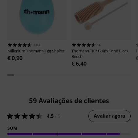
2314
56
Millenium
Thomann Egg Shaker
Thomann
TKP Guiro Tone Block
Beech
€ 0,90
€ 6,40
59
Avaliações de clientes
Avaliar agora
4.5
/ 5
SOM