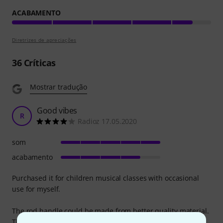
ACABAMENTO
Diretrizes de apreciações
36
Críticas
Mostrar tradução
Good vibes
R
Radioz 17.05.2020
som
acabamento
Purchased it for children musical classes with occasional
use for myself.
The rod handle could be made from better quality material.
That would add missing stars as it is the cons side.