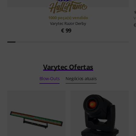
1000 peça(s) vendido
V
Varytec
Razor Derby
€ 99
Varytec Ofertas
Blow-Outs
Negócios atuais