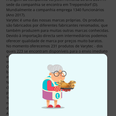
sede da companhia se encontra em Treppendorf (D).
Mundialmente a companhia emprega 1340 funcionários
(Ano 2017).
Varytec é uma das nossas marcas próprias. Os produtos
são fabricados por diferentes fabricantes renomados, que
também produzem para muitas outras marcas conhecidas.
Devido à importação directa sem intermediários podemos
oferecer qualidade de marca por preços muito baratos.
No momento oferecemos 231 produtos de Varytec - dos
quais 223 se encontram disponíveis para o envio imediato
e 13 ofertas no nosso catálogo "Hot Deals" actual. Nós
vendemos produtos de Varytec desde 2001.
Os produtos de Varytec fazem parte do equipamento
básico de muitos músicos. Cada 90. cliente comprou pelo
menos um produto de Varytec connosco.
Nós também nos esforçamos para informar os nossos
clientes sobre produtos de Varytec. Somente sobre
produtos de Varytec encontrará actualmente 3136 Fotos,
105 diferentes imagens em 360°, 6784 avaliações dos
nossos clientes e 31 testes de revistas (em línguas
diferentes).
Actualmente 79 produtos de Varytec são um dos mais