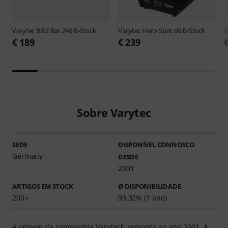
Varytec
Blitz Bar 240 B-Stock
Varytec
Hero Spot 60 B-Stock
V
€ 189
€ 239
Sobre Varytec
SEDE
DISPONÍVEL CONNOSCO
Germany
DESDE
2001
ARTIGOS EM STOCK
Ø DISPONIBILIDADE
200+
93.32% (1 ano)
A origem da companhia Varytech remonta ao ano 2001. A