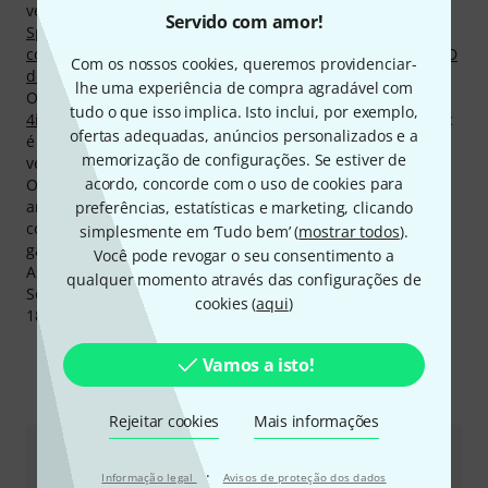
vendidos em Thomann, entre outros nas categorias
Servido com amor!
Spotlights de Teatro
,
Moving Heads Wash
,
Cabos de
corrente
,
Tripés para luzes
,
Barras LED
,
Equipamentos LED
Com os nossos cookies, queremos providenciar-
de efeitos
e
Bolas de espelhos
.
lhe uma experiência de compra agradável com
O nosso destaque actual se chama
Varytec Event Par IP65
tudo o que isso implica. Isto inclui, por exemplo,
4in1 14x8W
. O destaque absoluto dos produtos de Varytec
ofertas adequadas, anúncios personalizados e a
é
Varytec Wind Up 85 kg TÜV
. Destes produtos já foram
memorização de configurações. Se estiver de
vendidos mais de 20.000.
acordo, concorde com o uso de cookies para
O fabricante concede a todos os produtos de Varytec 2
anos de garantia. Nós prolongamos a garantia e
preferências, estatísticas e marketing, clicando
concedemos aos nossos clientes três anos completos de
simplesmente em ‘Tudo bem’ (
mostrar todos
).
garantia.
Você pode revogar o seu consentimento a
As páginas de produtos de Varytec são as mais visitadas.
qualquer momento através das configurações de
Somente durante o último mês foram registrados mais de
cookies (
aqui
)
180.000 visitas de produtos do fabricante .
Vamos a isto!
Eis como pode contactar-nos
Rejeitar cookies
Mais informações
Atendimento ao Cliente Portugal
·
Informação legal
Avisos de proteção dos dados