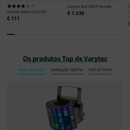
11
Varytec
Bull 200 IP Bundle
Varytec
Sidus X4 QUAD
V
€ 1.539
5
€ 111
Os produtos Top de Varytec
Mais vendidos
avaliação óptima
Hall of Fame