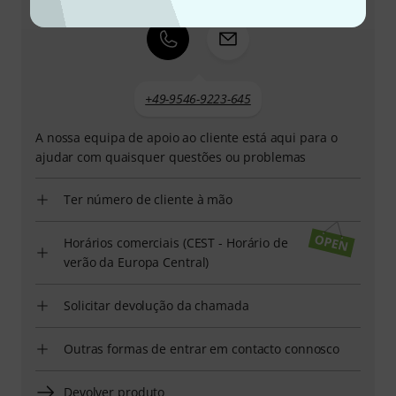
+49-9546-9223-645
A nossa equipa de apoio ao cliente está aqui para o
ajudar com quaisquer questões ou problemas
Ter número de cliente à mão
Horários comerciais (CEST - Horário de
verão da Europa Central)
Solicitar devolução da chamada
Outras formas de entrar em contacto connosco
Devolver produto