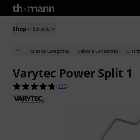
Shop
Service
Todas as Categorias
Cabos e Conectores
Distri
Varytec Power Split 1
4.8 de 5 estrelas de 130 avaliações 
(
130
)