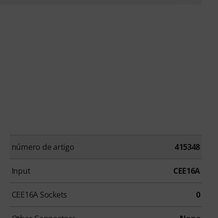
número de artigo
415348
Input
CEE16A
CEE16A Sockets
0