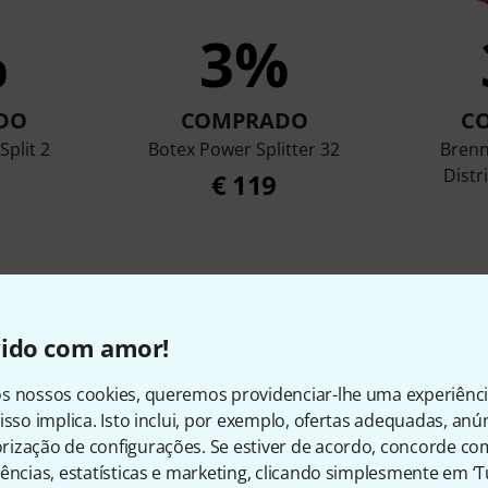
%
3%
DO
COMPRADO
C
Split 2
Botex Power Splitter 32
Brenn
Distr
€ 119
Comparar
vido com amor!
s nossos cookies, queremos providenciar-lhe uma experiênc
isso implica. Isto inclui, por exemplo, ofertas adequadas, an
ização de configurações. Se estiver de acordo, concorde co
ências, estatísticas e marketing, clicando simplesmente em ‘