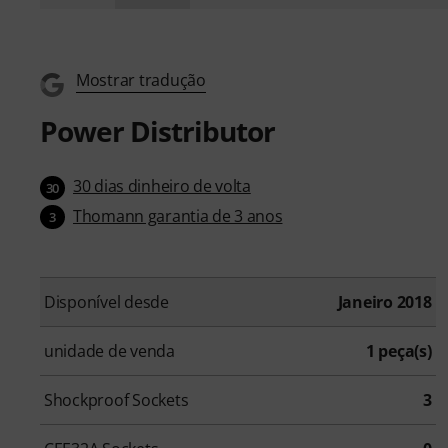
Mostrar tradução
Power Distributor
30 dias dinheiro de volta
30
Thomann garantia de 3 anos
3
Disponível desde
Janeiro 2018
unidade de venda
1 peça(s)
Shockproof Sockets
3