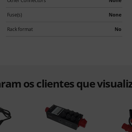
Other Connectors
None
Fuse(s)
None
Rack format
No
ram os clientes que visuali