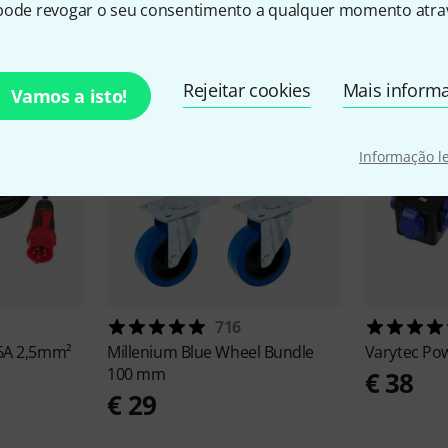
sórios e artigos correspond
pode revogar o seu consentimento a qualquer momento atrav
Rejeitar cookies
Mais inform
Vamos a isto!
Informação l
716
16A 2,5mm²
Millenium
Blue Wheel Bundle
Varytec
Pow
100 mm
€ 38
€ 29