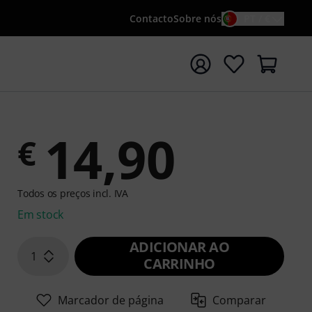
Contacto
Sobre nós
PT / €
iar pesquisa com o termo de pesquisa {searchTerm}
14,90
€
Todos os preços incl. IVA
Em stock
ADICIONAR AO
1
CARRINHO
Marcador de página
Comparar