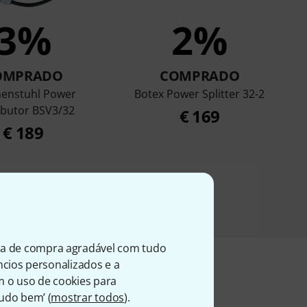
3%
2%
OMPRADO
COMPRADO
enstuhl Power
Botex Power Splitter 32-2
ibutor BSV3/32
€ 169
€ 189
ia de compra agradável com tudo
úncios personalizados e a
m o uso de cookies para
Tudo bem’ (
mostrar todos
).