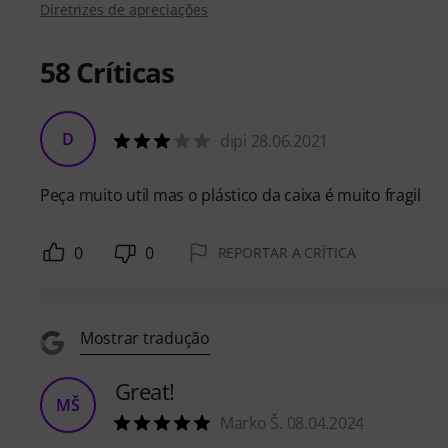
Diretrizes de apreciações
58
Críticas
D
dipi 28.06.2021
Peça muito util mas o plástico da caixa é muito fragil
0
0
REPORTAR A CRÍTICA
Mostrar tradução
Great!
MŠ
Marko Š. 08.04.2024