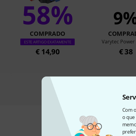
58%
9
COMPRADO
COMPRA
Varytec Power 
ESTE ARTIGO EXATAMENTE
€ 14,90
€ 38
Ser
Com o
o que 
memor
prefer