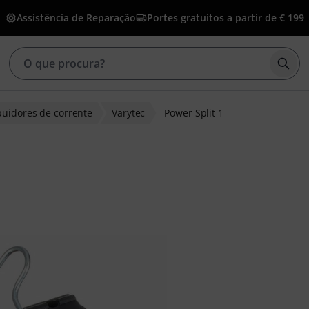
Assistência de Reparação
Portes gratuitos a partir de € 199
Inic
buidores de corrente
Varytec
Power Split 1
de clientes