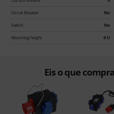
CEE32A Sockets
0
Circuit Breaker
No
Switch
No
Mounting height
0 U
Eis o que compra