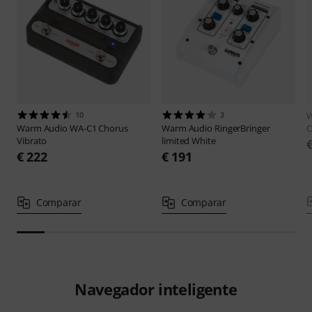
10
3
W
Warm Audio
WA-C1 Chorus
Warm Audio
RingerBringer
O
Vibrato
limited White
€ 222
€ 191
Comparar
Comparar
Navegador inteligente