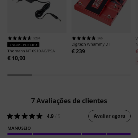
5294
566
W
Digitech
Whammy DT
M
ENCAIXE PERFEITO
€ 239
Thomann
NT 0910 AC/PSA
€ 10,90
7
Avaliações de clientes
Avaliar agora
4.9
/ 5
MANUSEIO