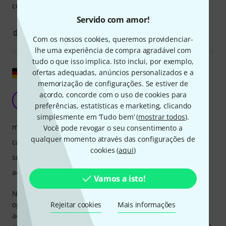
coleção MF, com certeza os comprarei.
Servido com amor!
7
0
REPORTAR A CRÍTICA
Com os nossos cookies, queremos providenciar-
lhe uma experiência de compra agradável com
tudo o que isso implica. Isto inclui, por exemplo,
Mostrar original
ofertas adequadas, anúncios personalizados e a
memorização de configurações. Se estiver de
Bom mod de anel, muito flexível
acordo, concorde com o uso de cookies para
M
Marcel867 17.02.2025
preferências, estatísticas e marketing, clicando
simplesmente em ‘Tudo bem’ (
mostrar todos
).
manuseio
Você pode revogar o seu consentimento a
qualquer momento através das configurações de
características
cookies (
aqui
)
som
acabamento
Vamos a isto!
No geral é um mod de anel muito bom, o som é ótimo! A
operação é simples e autoexplicativa, até mesmo o
Rejeitar cookies
Mais informações
acionamento permanentemente ativo soa bem e pode