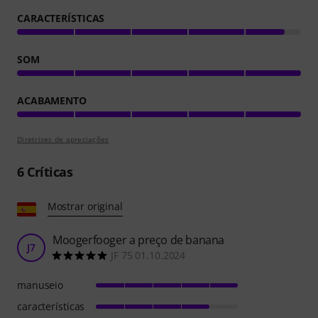
CARACTERÍSTICAS
SOM
ACABAMENTO
Diretrizes de apreciações
6
Críticas
Mostrar original
Moogerfooger a preço de banana
J7
JF 75 01.10.2024
manuseio
características