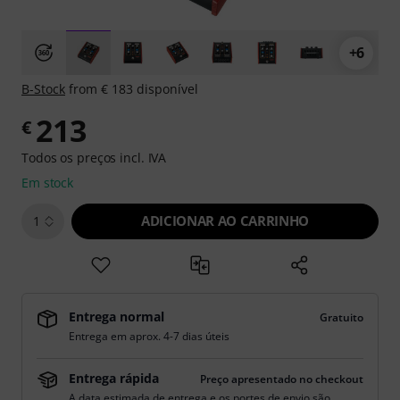
+6
B-Stock
from € 183 disponível
213
€
Todos os preços incl. IVA
Em stock
ADICIONAR AO CARRINHO
1
Entrega normal
Gratuito
Entrega em aprox. 4-7 dias úteis
Entrega rápida
Preço apresentado no checkout
A data estimada de entrega e os portes de envio são