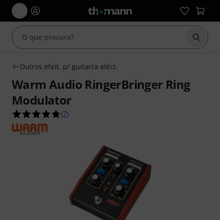
Inicia
Outros efeit. p/ guitarra eléct.
Warm Audio RingerBringer Ring
Modulator
4.9 de 5 estrelas de 7 avaliações de clientes
(
7
)