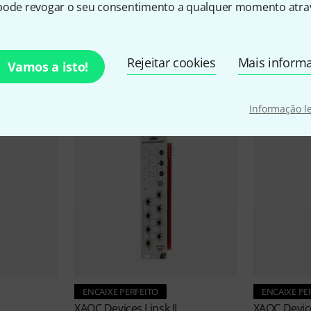
pode revogar o seu consentimento a qualquer momento atrav
sórios e artigos correspond
Rejeitar cookies
Mais inform
Vamos a isto!
Informação l
ENCAIXE PERFEITO
ENCAIXE PE
XAOC Devices
Lipsk II
XAOC Devi