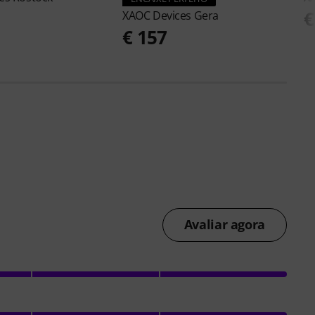
€
XAOC Devices
Gera
€ 157
Avaliar agora