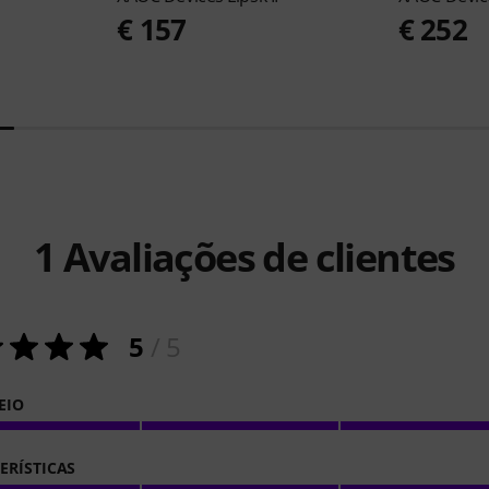
€ 157
€ 252
1
Avaliações de clientes
5
/ 5
EIO
ERÍSTICAS