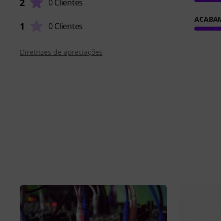
2
0 Clientes
ACABA
1
0 Clientes
Diretrizes de apreciações