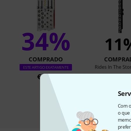
34%
11
COMPRADO
COMPRA
Rides In The St
ESTE ARTIGO EXATAMENTE
€ 277
€ 66
Ser
Com o
o que 
memor
prefer