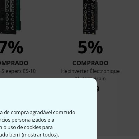
7%
5%
OMPRADO
COMPRADO
 Sleepers ES-10
Hexinverter Électronique
Mutant Brain
€ 359
€ 209
ia de compra agradável com tudo
úncios personalizados e a
m o uso de cookies para
Tudo bem’ (
mostrar todos
).