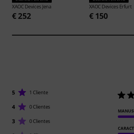
XAOC Devices
Jena
XAOC Devices
Erfurt
€ 252
€ 150
5
1 Cliente
4
0 Clientes
MANUS
3
0 Clientes
CARACT