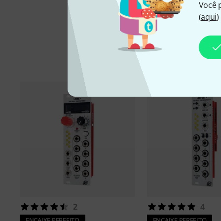
Você 
(
aqui
)
Aces
2
4
ENCAIXE PERFEITO
ENCAIXE PERFEITO