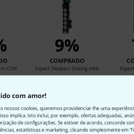
%
9%
DO
COMPRADO
C
orm CON
Expert Sleepers Disting mk4
Expert
€ 188
vido com amor!
s nossos cookies, queremos providenciar-lhe uma experiênc
Comparar
isso implica. Isto inclui, por exemplo, ofertas adequadas, an
ização de configurações. Se estiver de acordo, concorde co
ências, estatísticas e marketing, clicando simplesmente em ‘