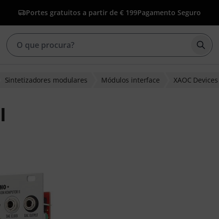
Portes gratuitos a partir de € 199
Pagamento Seguro
Inic
Sintetizadores modulares
Módulos interface
XAOC Devices
I
clientes