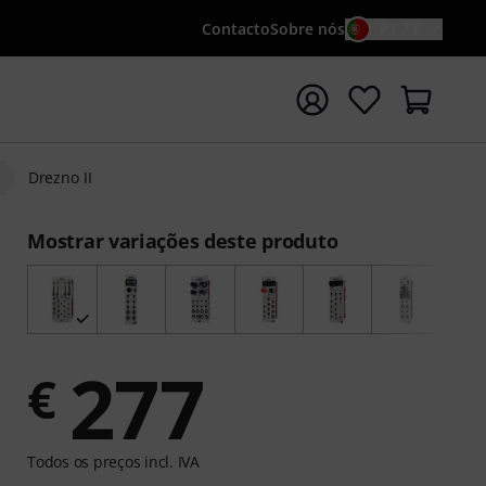
Contacto
Sobre nós
PT / €
iar pesquisa com o termo de pesquisa {searchTerm}
Drezno II
Mostrar variações deste produto
277
€
Todos os preços incl. IVA