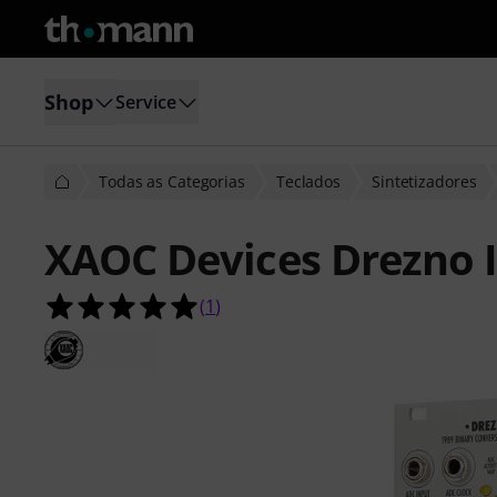
Shop
Service
Todas as Categorias
Teclados
Sintetizadores
XAOC Devices Drezno I
5.0 de 5 estrelas de 1 avaliações de 
(
1
)