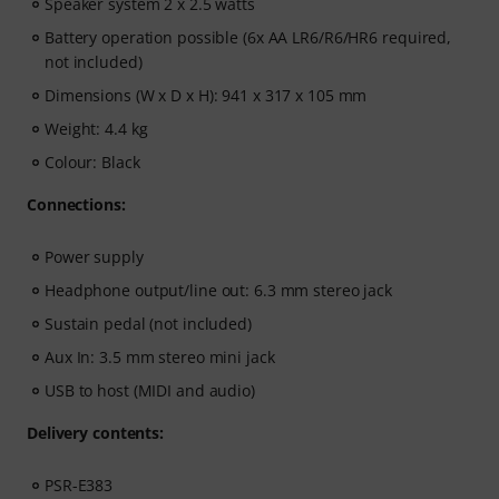
Speaker system 2 x 2.5 watts
Battery operation possible (6x AA LR6/R6/HR6 required,
not included)
Dimensions (W x D x H): 941 x 317 x 105 mm
Weight: 4.4 kg
Colour: Black
Connections:
Power supply
Headphone output/line out: 6.3 mm stereo jack
Sustain pedal (not included)
Aux In: 3.5 mm stereo mini jack
USB to host (MIDI and audio)
Delivery contents:
PSR-E383