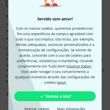
Excelente arranger para começar
H
Helvg12 25.12.2024
manuseio
Servido com amor!
características
Com os nossos cookies, queremos providenciar-
som
lhe uma experiência de compra agradável com
acabamento
tudo o que isso implica. Isto inclui, por exemplo,
ofertas adequadas, anúncios personalizados e a
Comprei para um dos meus filhos para início de
memorização de configurações. Se estiver de
aprendizagem e para dizer a verdade sinceramente
acordo, concorde com o uso de cookies para
surpreendeu-me pois os são já de uma categoria média e o
preferências, estatísticas e marketing, clicando
layout é interessante. A única coisa que acho que é
simplesmente em ‘Tudo bem’ (
mostrar todos
).
mediana é o plástico utilizado que não tem muita qualidade
Você pode revogar o seu consentimento a
e parece frágil, enfim a ver no tempo, mas sinceramente
qualquer momento através das configurações de
para o preço não posso exigir mais.
cookies (
aqui
)
0
0
REPORTAR A CRÍTICA
Vamos a isto!
Rejeitar cookies
Mais informações