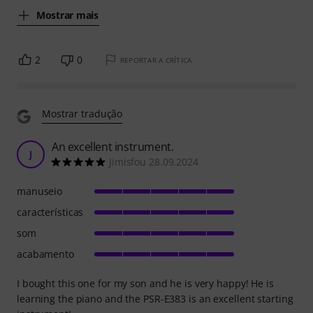
Mostrar mais
2
0
REPORTAR A CRÍTICA
Mostrar tradução
An excellent instrument.
J
Jimisfou 28.09.2024
manuseio
características
som
acabamento
I bought this one for my son and he is very happy! He is
learning the piano and the PSR-E383 is an excellent starting