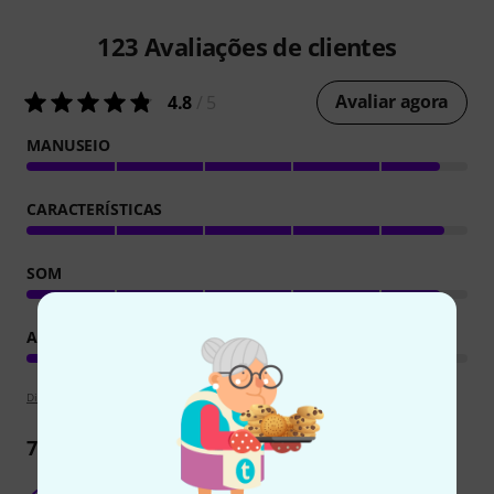
123
Avaliações de clientes
Avaliar agora
4.8
/ 5
MANUSEIO
CARACTERÍSTICAS
SOM
ACABAMENTO
Diretrizes de apreciações
75
Críticas