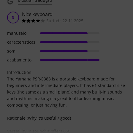
Mostrar tradução
Nice keyboard
S
Surindr 22.11.2025
manuseio
características
som
acabamento
Introduction
The Yamaha PSR-E383 is a portable keyboard made for
beginners and intermediate players. It has 61 standard-size
keys (the same as a small piano) and many built-in sounds
and rhythms, making it a great tool for learning music,
composing, or just having fun.
Rationale (Why it's useful / good)
Versatility in sound: It offers 650