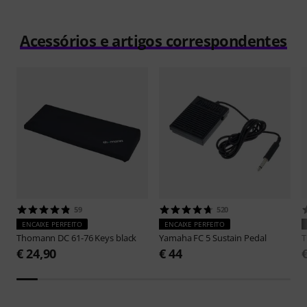
Acessórios e artigos correspondentes
59
520
ENCAIXE PERFEITO
ENCAIXE PERFEITO
Thomann
DC 61-76 Keys black
Yamaha
FC 5 Sustain Pedal
€ 24,90
€ 44