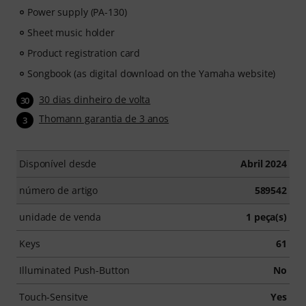
Power supply (PA-130)
Sheet music holder
Product registration card
Songbook (as digital download on the Yamaha website)
30 dias dinheiro de volta
30
Thomann garantia de 3 anos
3
Disponível desde
Abril 2024
número de artigo
589542
unidade de venda
1 peça(s)
Keys
61
Illuminated Push-Button
No
Touch-Sensitve
Yes