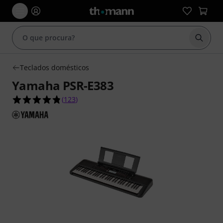
Inicia
Teclados domésticos
Yamaha PSR-E383
4.8 de 5 estrelas de 123 avaliações de clientes
(
123
)