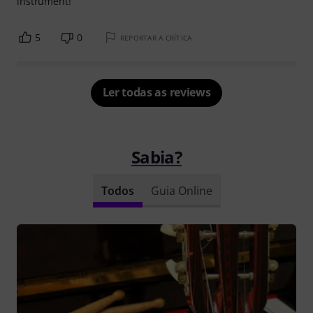
instrument!
5
0
REPORTAR A CRÍTICA
Ler todas as reviews
Sabia?
Todos
Guia Online