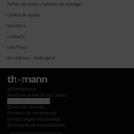
Portes de envio e tempos de entrega
Centro de ajuda
Vouchers
Contacto
Loja física
Assistência - Visão geral
AGB
/
Impresso
Avisos de proteção dos dados
Definições de cookies
Direito de rescisão
Processo de encomenda
Direitos legais de garantia
Declaração de Acessibilidade