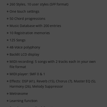
260 Styles, 10 user styles (SFF format)
time.
- A supportive community
of piano players to help
One touch settings
keep you motivated.
50 Chord progressions
- Unlimited access
to lessons across piano, drums,
Music Database with 200 entries
guitar, bass, and singing.
After your order has been shipped, you will
10 Registration memories
automatically receive the activation code via email. The
125 Songs
subscription ends automatically after expiration.
48-Voice polyphony
Backlit LCD display
MIDI recording: 5 songs with 2 tracks each in your own
file format
MIDI player: SMF 0 & 1
Effects: DSP (41), Reverb (15), Chorus (7), Master EQ (5),
Harmony (26), Melody Suppressor
Metronome
Learning function