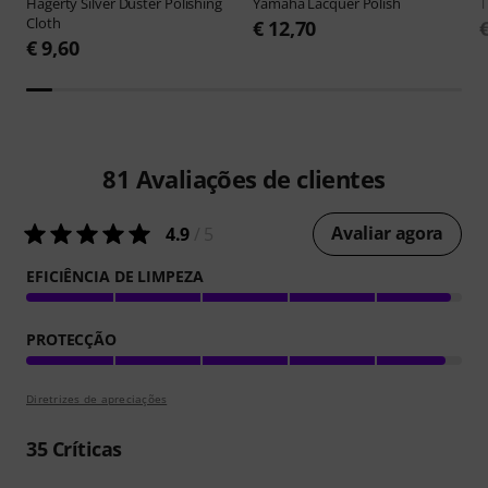
Hagerty
Silver Duster Polishing
Yamaha
Lacquer Polish
Cloth
€ 12,70
€ 9,60
81
Avaliações de clientes
Avaliar agora
4.9
/ 5
EFICIÊNCIA DE LIMPEZA
PROTECÇÃO
Diretrizes de apreciações
35
Críticas