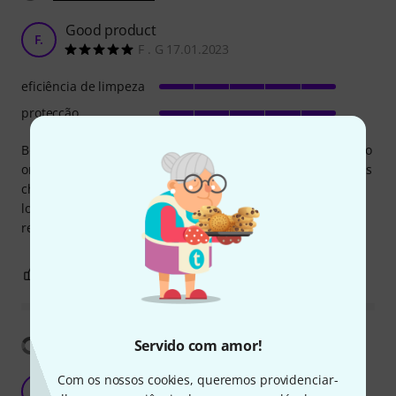
Good product
F.
F . G 17.01.2023
eficiência de limpeza
protecção
Bought this for my daughter's flute. I used it a long time ago
on my own instruments as well and it doesn't look like it has
changed much since. It works as intended. A little goes a
long way and you have a nice shiny instrument. Definitely
recommended.
0
0
REPORTAR A CRÍTICA
Mostrar tradução
Servido com amor!
Com os nossos cookies, queremos providenciar-
D
DZMallan 15.12.2022