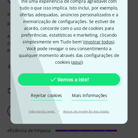
lhe uma experiência de compra agradável com
tudo o que isso implica. Isto inclui, por exemplo,
eficiência de limpeza
ofertas adequadas, anúncios personalizados e a
memorização de configurações. Se estiver de
protecção
acordo, concorde com o uso de cookies para
preferências, estatísticas e marketing, clicando
A very efficient silver polishing cream which also takes into
simplesmente em ‘Tudo bem’ (
mostrar todos
).
consideration minimum damage to the actual instrument
Você pode revogar o seu consentimento a
plating.
qualquer momento através das configurações de
cookies (
aqui
)
0
0
REPORTAR A CRÍTICA
Vamos a isto!
Mostrar tradução
Rejeitar cookies
Mais informações
Prima, eenvoudig verwerking. Verzilverde
trompet is terug als nieuw.
R
·
Informação legal
Avisos de proteção dos dados
RonVR 17.03.2023
eficiência de limpeza