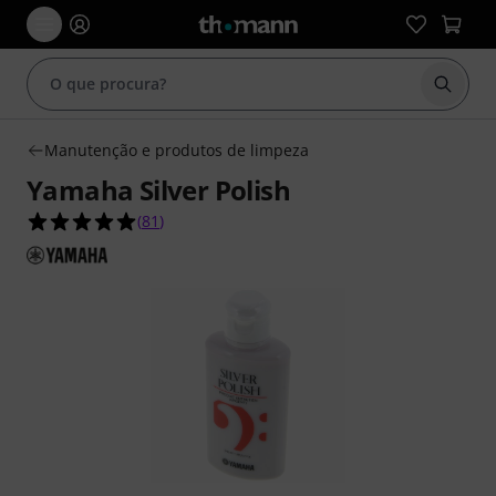
Inicia
Manutenção e produtos de limpeza
Yamaha Silver Polish
4.9 de 5 estrelas de 81 avaliações de clientes
(
81
)