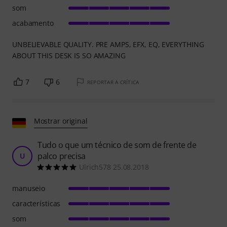
som
acabamento
UNBELIEVABLE QUALITY. PRE AMPS, EFX, EQ, EVERYTHING
ABOUT THIS DESK IS SO AMAZING
7
6
REPORTAR A CRÍTICA
Mostrar original
Tudo o que um técnico de som de frente de
palco precisa
U
Ulrich578 25.08.2018
manuseio
características
som