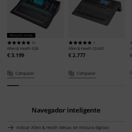
PRODUTO ATUAL
36
4
Allen & Heath
SQ6
Allen & Heath
QU-6D
A
€ 3.199
€ 2.777
Comparar
Comparar
Navegador inteligente
Indicar Allen & Heath Mesas de mistura digitais