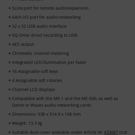
SLink port for remote audio/expansion
64ch I/O port for audio networking
32 x 32 USB audio interface
SQ-Drive direct recording to USB
AES output
Chromatic channel metering
Integrated LED illumination per fader
16 Assignable soft keys
4 Assignable soft rotaries
Channel LCD displays
Compatible with the ME-1 and the ME-500, as well as
Dante or Waves audio networking cards
Dimensions: 638 x 514.9 x 198 mm
Weight: 13.3 kg
Suitable dust cover available under Article Nr
433047
(not