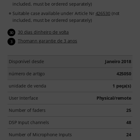
included, must be ordered separately)
Suitable case available under Article Nr
426530
(not
included, must be ordered separately)
30 dias dinheiro de volta
30
Thomann garantie de 3 anos
3
Disponível desde
Janeiro 2018
número de artigo
425050
unidade de venda
1 peça(s)
User Interface
Physical/remote
Number of faders
25
DSP Input channels
48
Number of Microphone Inputs
24