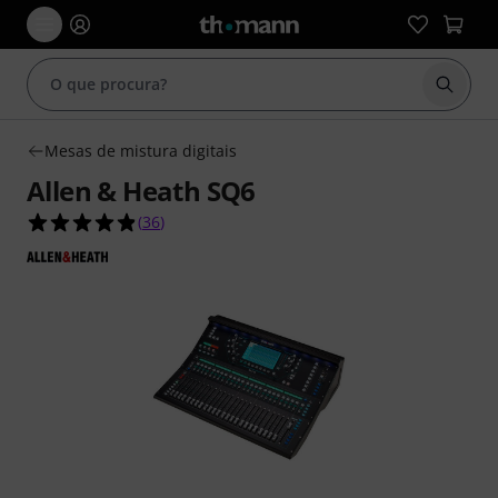
Inicia
Mesas de mistura digitais
Allen & Heath SQ6
4.8 de 5 estrelas de 36 avaliações de clientes
(
36
)