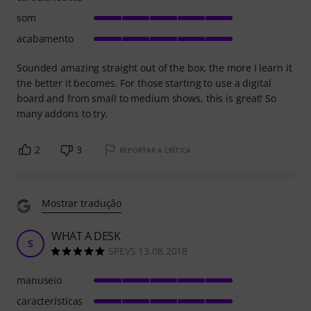
som
acabamento
Sounded amazing straight out of the box, the more I learn it
the better it becomes. For those starting to use a digital
board and from small to medium shows, this is great! So
many addons to try.
2
3
REPORTAR A CRÍTICA
Mostrar tradução
WHAT A DESK
S
SPEVS 13.08.2018
manuseio
características