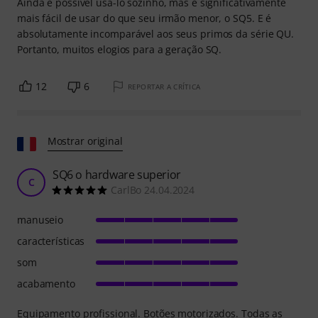
Ainda é possível usá-lo sozinho, mas é significativamente
mais fácil de usar do que seu irmão menor, o SQ5. E é
absolutamente incomparável aos seus primos da série QU.
Portanto, muitos elogios para a geração SQ.
12
6
REPORTAR A CRÍTICA
Mostrar original
SQ6 o hardware superior
C
CarlBo 24.04.2024
manuseio
características
som
acabamento
Equipamento profissional. Botões motorizados. Todas as