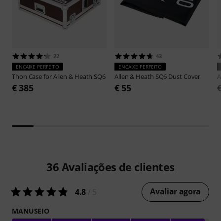
22
43
ENCAIXE PERFEITO
ENCAIXE PERFEITO
Thon
Case for Allen & Heath SQ6
Allen & Heath
SQ6 Dust Cover
A
€ 385
€ 55
36
Avaliações de clientes
Avaliar agora
4.8
/ 5
MANUSEIO