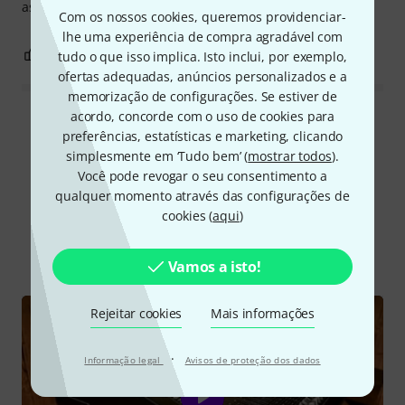
assunto na rede.
Com os nossos cookies, queremos providenciar-
lhe uma experiência de compra agradável com
1
3
REPORTAR A CRÍTICA
tudo o que isso implica. Isto inclui, por exemplo,
ofertas adequadas, anúncios personalizados e a
memorização de configurações. Se estiver de
acordo, concorde com o uso de cookies para
Ler todas as reviews
preferências, estatísticas e marketing, clicando
simplesmente em ‘Tudo bem’ (
mostrar todos
).
Você pode revogar o seu consentimento a
qualquer momento através das configurações de
Sabia?
cookies (
aqui
)
Todos
vídeos
Guia Online
Downloads
Vamos a isto!
Rejeitar cookies
Mais informações
·
Informação legal
Avisos de proteção dos dados