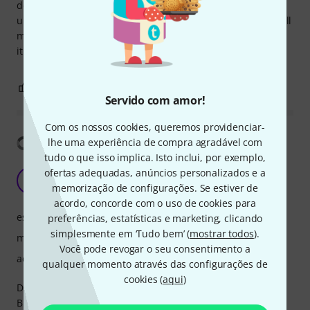
desirable. I have to emphasize that the mixer remains
undamaged, so this is a minor flaw. Otherwise, this is a well
made and reasonably lightweight case. We will be keeping
it.
1
0
REPORTAR A CRÍTICA
Servido com amor!
Com os nossos cookies, queremos providenciar-
Mostrar tradução
lhe uma experiência de compra agradável com
tudo o que isso implica. Isto inclui, por exemplo,
FANTASTIC
ofertas adequadas, anúncios personalizados e a
S
SPEVS 13.08.2018
memorização de configurações. Se estiver de
acordo, concorde com o uso de cookies para
estabilidade
preferências, estatísticas e marketing, clicando
simplesmente em ‘Tudo bem’ (
mostrar todos
).
manuseio
Você pode revogar o seu consentimento a
acabamento
qualquer momento através das configurações de
cookies (
aqui
)
DESK FITS PERFECT, NO ROLLING AROUND INSIDE, GREAT
BUILD QUALITY.