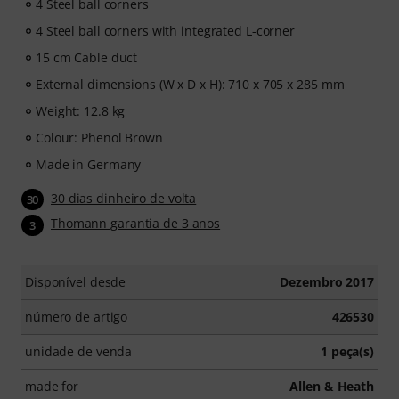
4 Steel ball corners
4 Steel ball corners with integrated L-corner
15 cm Cable duct
External dimensions (W x D x H): 710 x 705 x 285 mm
Weight: 12.8 kg
Colour: Phenol Brown
Made in Germany
30 dias dinheiro de volta
30
Thomann garantia de 3 anos
3
Disponível desde
Dezembro 2017
número de artigo
426530
unidade de venda
1 peça(s)
made for
Allen & Heath