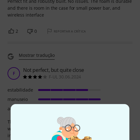
Perfect fit and robustly built. No issues. The foam is durable
and there is room in the case for small power bar, and
wireless interface
2
0
REPORTAR A CRÍTICA
Mostrar tradução
Not perfect, but quite close
F
F-UL 30.06.2024
estabilidade
manuseio
acabamento
The case is specially made to fit the Allen & Heath SQ6,
which it mostly does. The mixer bumps slightly around
inside the case, so a little bit of a tighter fit would be