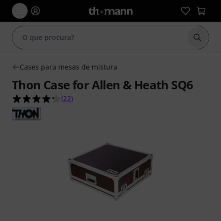
Inicia
Cases para mesas de mistura
Thon Case for Allen & Heath SQ6
4.3 de 5 estrelas de 22 avaliações de clientes
(
22
)