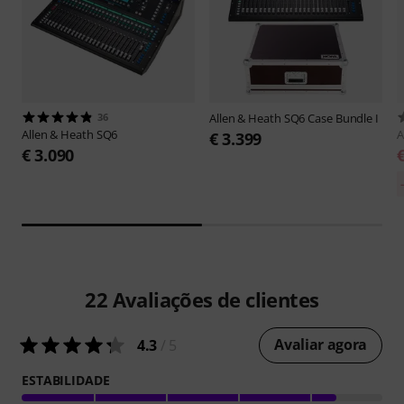
36
Allen & Heath
SQ6 Case Bundle I
Allen & Heath
SQ6
A
€ 3.399
€ 3.090
22
Avaliações de clientes
Avaliar agora
4.3
/ 5
ESTABILIDADE