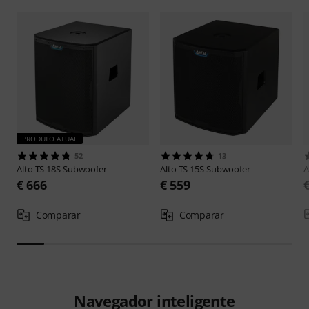
PRODUTO ATUAL
52
13
Alto
TS 18S Subwoofer
Alto
TS 15S Subwoofer
A
€ 666
€ 559
Comparar
Comparar
Navegador inteligente