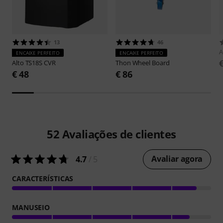
13
46
A
ENCAIXE PERFEITO
ENCAIXE PERFEITO
Alto
TS18S CVR
Thon
Wheel Board
€ 48
€ 86
52
Avaliações de clientes
Avaliar agora
4.7
/ 5
CARACTERÍSTICAS
MANUSEIO