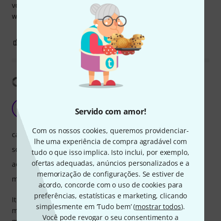
volume om mee te kunnen maar de nieuwe Alto ts18s dus
wel. WAT EEN SOUND NU!! AANRADER!
6
1
REPORTAR A CRÍTICA
Mostrar tradução
It bumps, but...
T
Servido com amor!
that_mario 09.08.2024
Com os nossos cookies, queremos providenciar-
características
lhe uma experiência de compra agradável com
som
tudo o que isso implica. Isto inclui, por exemplo,
ofertas adequadas, anúncios personalizados e a
acabamento
memorização de configurações. Se estiver de
manuseio
acordo, concorde com o uso de cookies para
preferências, estatísticas e marketing, clicando
It definitely bumps and produces strong bass. Even too
simplesmente em ‘Tudo bem’ (
mostrar todos
).
much for some indoor use. I have not cranked it up to the
Você pode revogar o seu consentimento a