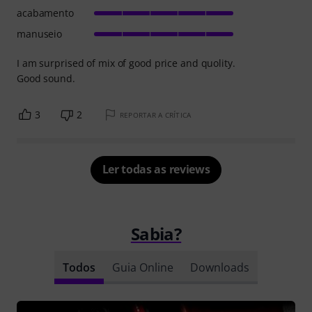
acabamento
manuseio
I am surprised of mix of good price and quolity.
Good sound.
3
2
REPORTAR A CRÍTICA
Ler todas as reviews
Sabia?
Todos
Guia Online
Downloads