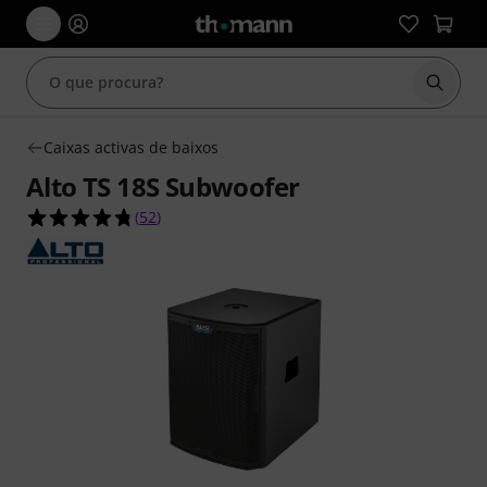
Inicia
Caixas activas de baixos
Alto TS 18S Subwoofer
4.7 de 5 estrelas de 52 avaliações de clientes
(
52
)