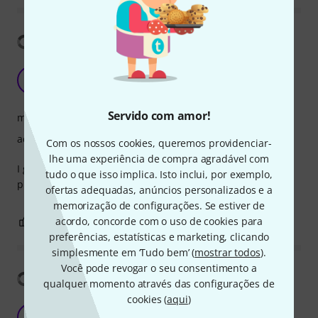
Mostrar tradução
Love it
A
Asheer 18.12.2019
Servido com amor!
material
acabamento
Com os nossos cookies, queremos providenciar-
lhe uma experiência de compra agradável com
I got my girlfriend who is learning drums this one as a
tudo o que isso implica. Isto inclui, por exemplo,
present, she never takes it off. it's so nice!
ofertas adequadas, anúncios personalizados e a
memorização de configurações. Se estiver de
0
acordo, concorde com o uso de cookies para
0
REPORTAR A CRÍTICA
preferências, estatísticas e marketing, clicando
simplesmente em ‘Tudo bem’ (
mostrar todos
).
Você pode revogar o seu consentimento a
Mostrar tradução
qualquer momento através das configurações de
cookies (
aqui
)
Perfect..
I