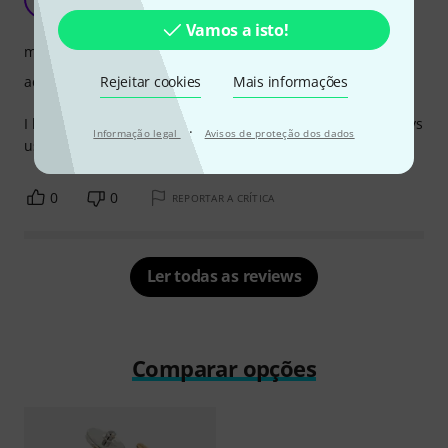
irfnersahin 06.02.2024
Vamos a isto!
material
acabamento
Rejeitar cookies
Mais informações
I bought it for my son, the product is really stylish, he enjoys
·
Informação legal
Avisos de proteção dos dados
using it
0
0
REPORTAR A CRÍTICA
Ler todas as reviews
Comparar opções