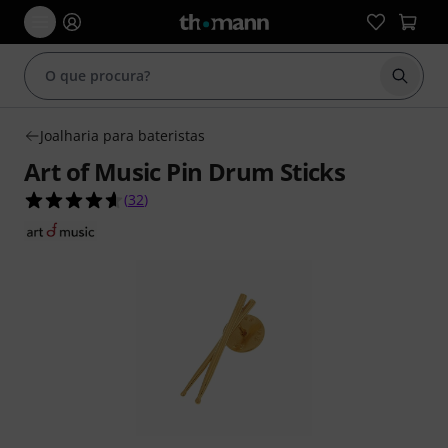
Inicia
Joalharia para bateristas
Art of Music Pin Drum Sticks
4.6 de 5 estrelas de 32 avaliações de clientes
(
32
)