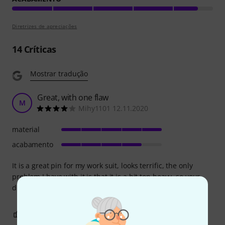
Diretrizes de apreciações
14
Críticas
Mostrar tradução
Great, with one flaw
M
Mihy1101 12.11.2020
material
acabamento
It is a great pin for my work suit, looks terrific, the only
problem I have with it is that it is a bit top heavy, so your
drumsticks end up facing downwards after a while.
0
0
REPORTAR A CRÍTICA