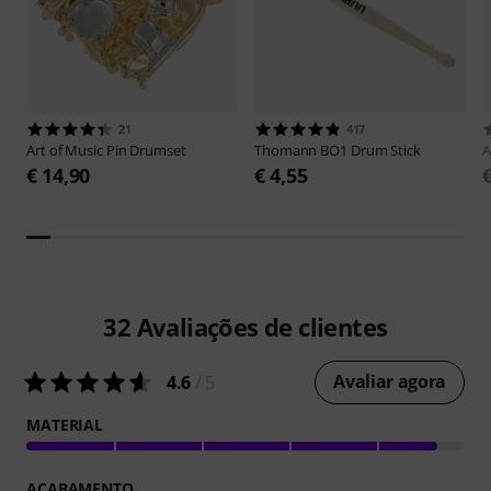
21
417
Art of Music
Pin Drumset
Thomann
BO1 Drum Stick
A
€ 14,90
€ 4,55
32
Avaliações de clientes
Avaliar agora
4.6
/ 5
MATERIAL
ACABAMENTO