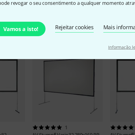
pode revogar o seu consentimento a qualquer momento atrav
Rejeitar cookies
Mais inform
Comparar opções
Vamos a isto!
Informação l
1