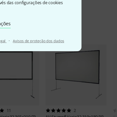
és das configurações de cookies
ações
·
egal
Avisos de proteção dos dados
11
2