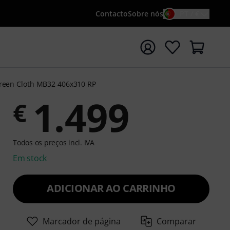
Contacto
Sobre nós
PT / €
iar pesquisa com o termo de pesquisa {searchTerm}
reen Cloth MB32 406x310 RP
1.499
€
Todos os preços incl. IVA
Em stock
ADICIONAR AO CARRINHO
Marcador de página
Comparar