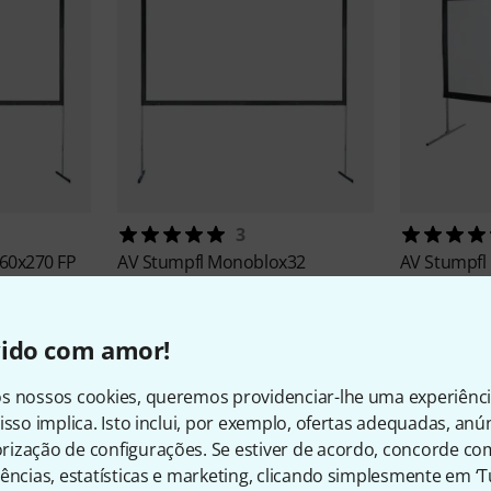
3
460x270 FP
AV Stumpfl
Monoblox32
AV Stumpfl
392x230 FP 16:9
286x170 FP 
€ 2.175
€ 1.59
vido com amor!
s nossos cookies, queremos providenciar-lhe uma experiênc
isso implica. Isto inclui, por exemplo, ofertas adequadas, an
ização de configurações. Se estiver de acordo, concorde co
ências, estatísticas e marketing, clicando simplesmente em ‘