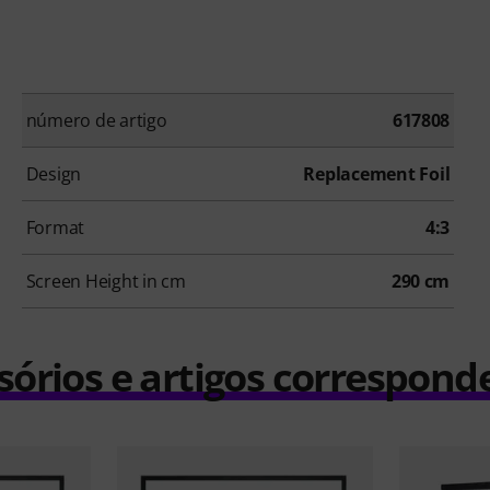
número de artigo
617808
Design
Replacement Foil
Format
4:3
Screen Height in cm
290 cm
sórios e artigos correspond