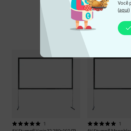
Você 
(
aqui
)
1
1