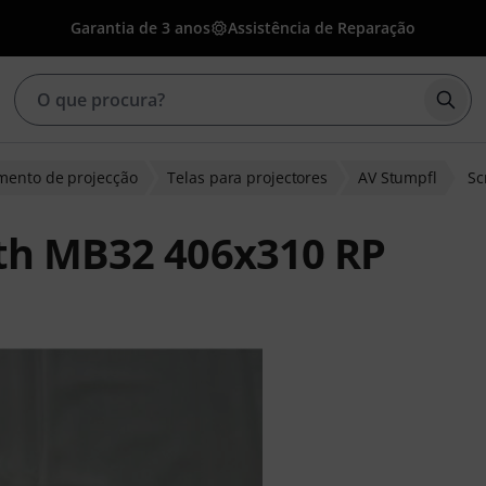
Garantia de 3 anos
Assistência de Reparação
Inic
mento de projecção
Telas para projectores
AV Stumpfl
Sc
oth MB32 406x310 RP