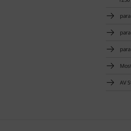
para
para
para
Most
AV S