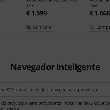
x32
AV Stumpfl
Vario32 280x160 RP
AV Stumpfl
16:9
16:9
€ 1.599
€ 1.66
Comparar
Compa
Navegador inteligente
car AV Stumpfl Telas de projecção para projectores
 de projecção para projectores Indicar na faixa de preç
€ - 1750 €