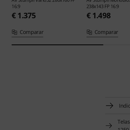
AV Stumpfl
Vario32 280x160 FP
AV Stumpfl
Monoblo
16:9
238x143 FP 16:9
€ 1.375
€ 1.498
Comparar
Comparar
Indi
Telas
1250 