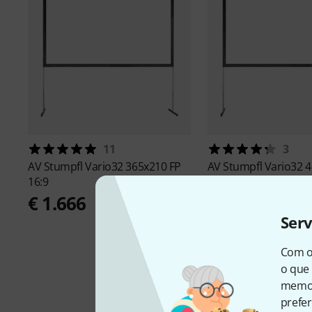
11
3
AV Stumpfl
Vario32 365x210 FP
AV Stumpfl
Vario32 
16:9
16:9
€ 1.666
€ 2.222
Ser
Com o
o que 
memor
prefer