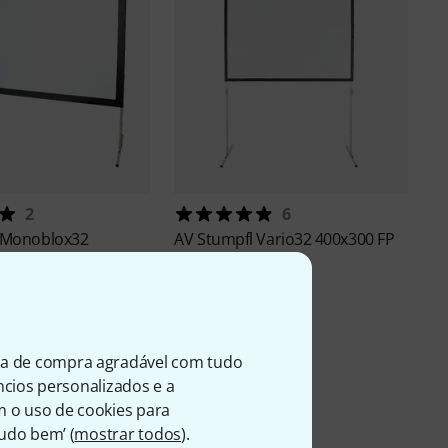
2
6
Monoblox32
AV Stumpfl
Vario32 400x300 FP
16:9
4:3
9
€ 2.111
ia de compra agradável com tudo
úncios personalizados e a
m o uso de cookies para
Tudo bem’ (
mostrar todos
).