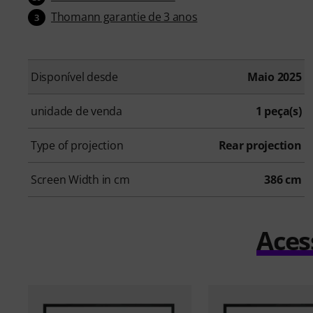
Thomann garantie de 3 anos
3
Disponível desde
Maio 2025
unidade de venda
1 peça(s)
Type of projection
Rear projection
Screen Width in cm
386 cm
Aces