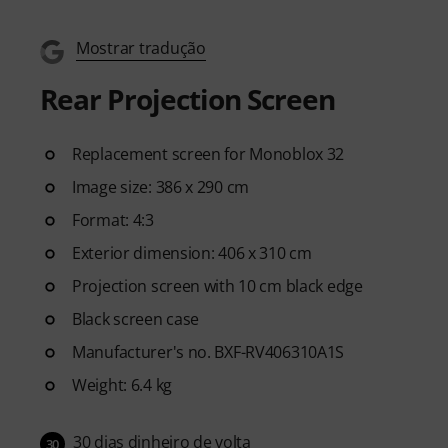
Mostrar tradução
Rear Projection Screen
Replacement screen for Monoblox 32
Image size: 386 x 290 cm
Format: 4:3
Exterior dimension: 406 x 310 cm
Projection screen with 10 cm black edge
Black screen case
Manufacturer's no. BXF-RV406310A1S
Weight: 6.4 kg
30 dias dinheiro de volta
30