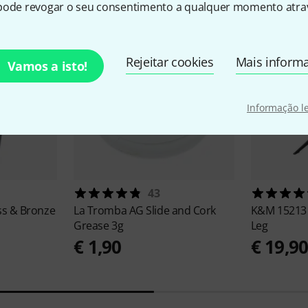
pode revogar o seu consentimento a qualquer momento atrav
Rejeitar cookies
Mais inform
Vamos a isto!
Informação l
43
ss & Bronze
La Tromba AG
Slide and Cork
K&M
15213
Grease 3g
Leg
€ 1,90
€ 19,9