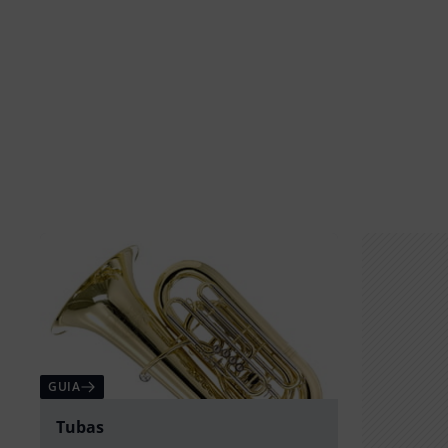
GUIA
Tubas