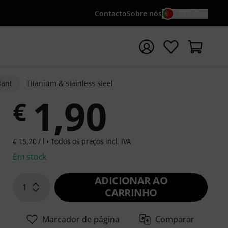
Contacto
Sobre nós
PT / €
iar pesquisa com o termo de pesquisa {searchTerm}
lant
Titanium & stainless steel
1,90
€
€ 15,20 / l •
Todos os preços incl. IVA
Em stock
ADICIONAR AO
1
CARRINHO
Marcador de página
Comparar