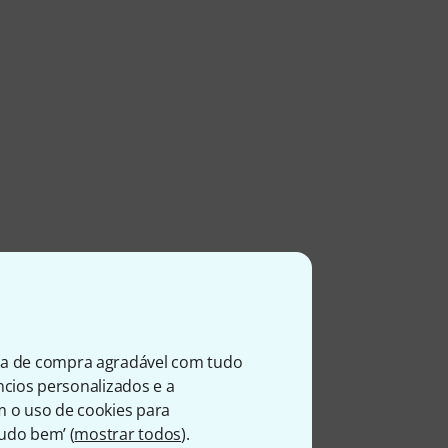
ia de compra agradável com tudo
úncios personalizados e a
entes
m o uso de cookies para
Tudo bem’ (
mostrar todos
).