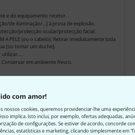
ente e do equipamento recetor.
ação/de iluminação/…] à prova de explosão.
otecção/protecção ocular/protecção facial.
A PELE (ou o cabelo): Retirar imediatamente toda
ua [ou tomar um duche].
 utilizar….
. Conservar em ambiente fresco.
R MENOS
vido com amor!
s nossos cookies, queremos providenciar-lhe uma experiênc
isso implica. Isto inclui, por exemplo, ofertas adequadas, an
sórios e artigos correspond
ização de configurações. Se estiver de acordo, concorde co
ências, estatísticas e marketing, clicando simplesmente em ‘