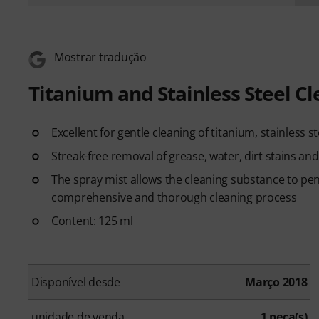
Mostrar tradução
Titanium and Stainless Steel C
Excellent for gentle cleaning of titanium, stainless st
Streak-free removal of grease, water, dirt stains an
The spray mist allows the cleaning substance to pe
comprehensive and thorough cleaning process
Content: 125 ml
Disponível desde
Março 2018
unidade de venda
1 peça(s)