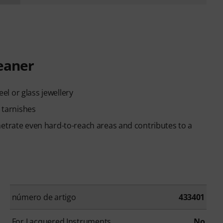
leaner
eel or glass jewellery
d tarnishes
netrate even hard-to-reach areas and contributes to a
número de artigo
433401
For Lacquered Instruments
No