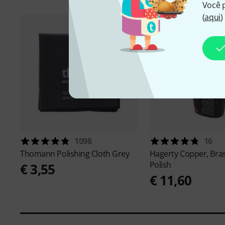
Você 
(
aqui
)
1098
16
Thomann
Polishing Cloth Grey
Hagerty
Copper, Bra
Polish
€ 3,55
€ 11,60