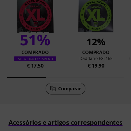
51%
12%
COMPRADO
COMPRADO
Daddario EXL165
E
ESTE ARTIGO EXATAMENTE
€ 17,50
€ 19,90
Comparar
Acessórios e artigos correspondentes