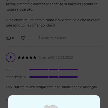
provavelmente o correspondente para baixo às cordas de
guitarra que uso.
Funcionam muito bem e como é evidente pela classificação
que atribuo, recomendo, claro!
0
0
REPORTAR A CRÍTICA
F
figueiral53 06.02.2020
som
acabamento
Top. Duram muito tempo com boa sonoridade e afinação.
0
0
REPORTAR A CRÍTICA