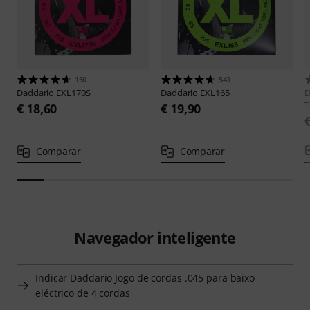
150
543
Daddario
EXL170S
Daddario
EXL165
D
T
€ 18,60
€ 19,90
Comparar
Comparar
Navegador inteligente
Indicar Daddario Jogo de cordas .045 para baixo
eléctrico de 4 cordas