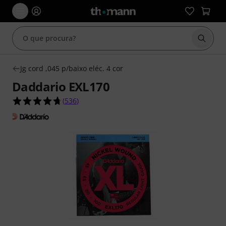
Inicia
Jg cord ,045 p/baixo eléc. 4 cor
Daddario EXL170
4.7 de 5 estrelas de 536 avaliações de clientes
(
536
)