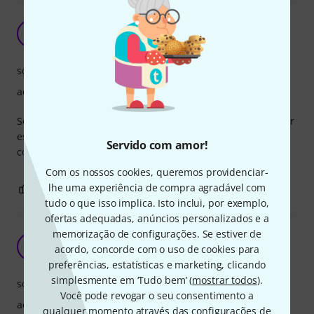
Melhores cordas para baixo!
P
PedroMendonca 25.09.2017
som
acabamento
Só uso baixos Long Scale de 4 cordas e irei sempre comprar
estas cordas. Longa duração e um grande brilho. Daddario
Servido com amor!
com certeza.
Com os nossos cookies, queremos providenciar-
lhe uma experiência de compra agradável com
0
0
REPORTAR A CRÍTICA
tudo o que isso implica. Isto inclui, por exemplo,
ofertas adequadas, anúncios personalizados e a
memorização de configurações. Se estiver de
The best
AC
acordo, concorde com o uso de cookies para
Alberto CM 31.10.2022
preferências, estatísticas e marketing, clicando
simplesmente em ‘Tudo bem’ (
mostrar todos
).
som
Você pode revogar o seu consentimento a
acabamento
qualquer momento através das configurações de