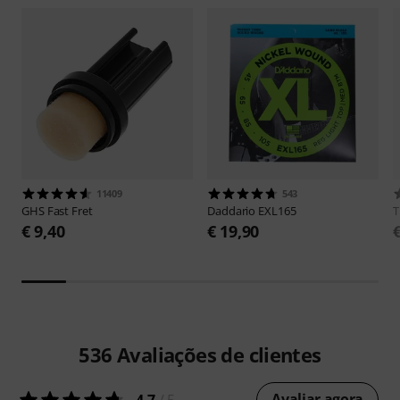
11409
543
GHS
Fast Fret
Daddario
EXL165
€ 9,40
€ 19,90
536
Avaliações de clientes
Avaliar agora