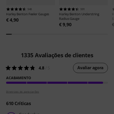
548
591
Harley Benton
Feeler Gauges
Harley Benton
Understring
H
Radius Gauge
S
€ 4,90
€ 9,90
1335
Avaliações de clientes
Avaliar agora
4.8
/ 5
ACABAMENTO
Diretrizes de apreciações
610
Críticas