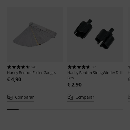
548
361
Harley Benton
Feeler Gauges
Harley Benton
StringWinder Drill
H
Bits
€ 4,90
€ 2,90
Comparar
Comparar