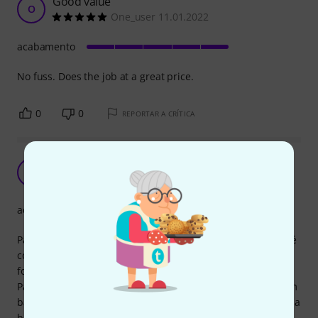
Good value
O
One_user 11.01.2022
acabamento
No fuss. Does the job at a great price.
0
0
REPORTAR A CRÍTICA
Bom material, bem acabado
P
pooispoois 03.02.2021
acabamento
Para tomar as medidas dos vários parâmetros da guitarra é
completamente adequado. O acabamento é bom e o aço
forte.
Para medir a altura das cordas escolheram uma escala com
barras preenchidas em vez de apenas uma linha no topo da
barra como se vê em alguns modelos alternativos. Após