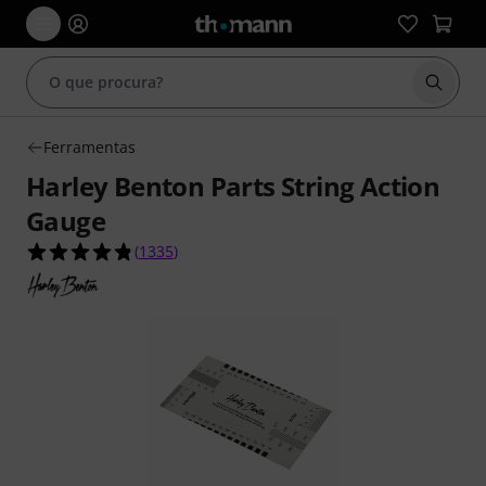
Inicia
Ferramentas
Harley Benton Parts String Action
Gauge
4.8 de 5 estrelas de 1335 avaliações de clientes
(
1335
)