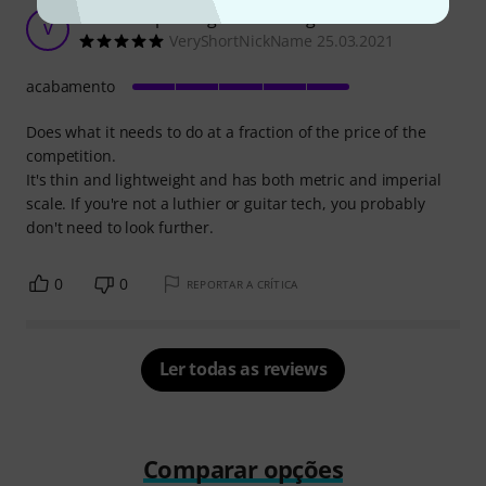
Nice cheap String Action Gauge
V
VeryShortNickName 25.03.2021
acabamento
Does what it needs to do at a fraction of the price of the
competition.
It's thin and lightweight and has both metric and imperial
scale. If you're not a luthier or guitar tech, you probably
don't need to look further.
0
0
REPORTAR A CRÍTICA
Ler todas as reviews
Comparar opções