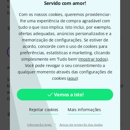
Servido com amor!
usar parece-me que no design alternativo poderá ser
ligeiramente mais fácil de tirar essa medida.
Com os nossos cookies, queremos providenciar-
lhe uma experiência de compra agradável com
tudo o que isso implica. Isto inclui, por exemplo,
0
0
REPORTAR A CRÍTICA
ofertas adequadas, anúncios personalizados e a
memorização de configurações. Se estiver de
acordo, concorde com o uso de cookies para
Complete tool
D
preferências, estatísticas e marketing, clicando
Diogo_Parreira 03.02.2023
simplesmente em ‘Tudo bem’ (
mostrar todos
).
Você pode revogar o seu consentimento a
acabamento
qualquer momento através das configurações de
cookies (
aqui
)
So i just used this tool when replaced my pickups, but was
kinda disappointed because some of the measures i needed
were not in scale, had to make it by "eye" xD.
Vamos a isto!
Other than that its good to have it on your kit
Rejeitar cookies
Mais informações
0
0
REPORTAR A CRÍTICA
·
Informação legal
Avisos de proteção dos dados