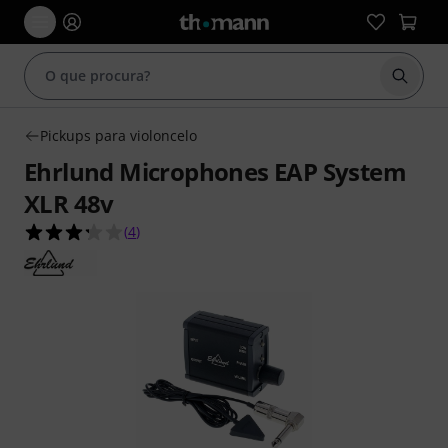
Inicia
Pickups para violoncelo
Ehrlund Microphones EAP System
XLR 48v
3.3 de 5 estrelas de 4 avaliações de clientes
(
4
)