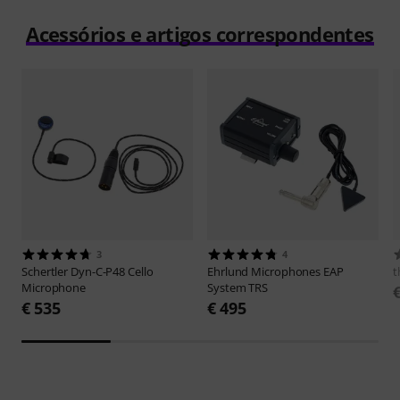
Acessórios e artigos correspondentes
3
4
Schertler
Dyn-C-P48 Cello
Ehrlund Microphones
EAP
t
Microphone
System TRS
€ 535
€ 495