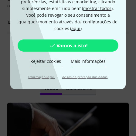
preferências, estatísticas e marketing, clicando
os Micros para amplificar meu violoncelo.
simplesmente em ‘Tudo bem’ (
mostrar todos
).
Você pode revogar o seu consentimento a
1
1
qualquer momento através das configurações de
REPORTAR A CRÍTICA
cookies (
aqui
)
Ler todas as reviews
Vamos a isto!
Rejeitar cookies
Mais informações
Sabia?
·
Informação legal
Avisos de proteção dos dados
Todos
Guia Online