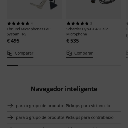
4
3
Ehrlund Microphones
EAP
Schertler
Dyn-C-P48 Cello
D
System TRS
Microphone
€ 495
€ 535
Comparar
Comparar
Navegador inteligente
para o grupo de produtos Pickups para violoncelo
para o grupo de produtos Pickups para contrabaixo