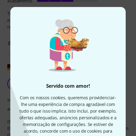
acabamento
The built quality is good but the sound is very bad for the
money you give. I tried a lot to find the sweet spot with no
result...
0
0
REPORTAR A CRÍTICA
Mostrar original
Som muito ruim pelo preço
C
Servido com amor!
Cello-Guru 23.10.2018
Com os nossos cookies, queremos providenciar-
som
lhe uma experiência de compra agradável com
acabamento
tudo o que isso implica. Isto inclui, por exemplo,
ofertas adequadas, anúncios personalizados e a
O Schertler Dyn-C-P48 é infinitamente melhor que o
memorização de configurações. Se estiver de
Ehrlund Micro. O preço de € 499 é alto demais para um som
acordo, concorde com o uso de cookies para
tão ruim. Parece mais um captador de € 100. Experimentei