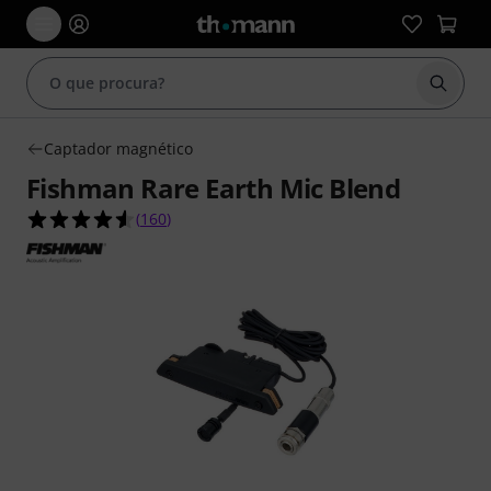
Inicia
Captador magnético
Fishman Rare Earth Mic Blend
4.6 de 5 estrelas de 160 avaliações de clientes
(
160
)