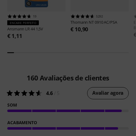
19
5292
Thomann
NT 0910 AC/PSA
E
ENCAIXE PERFEITO
B
€ 10,90
Ansmann
LR 44 1,5V
€ 1,11
160
Avaliações de clientes
Avaliar agora
4.6
/ 5
SOM
ACABAMENTO