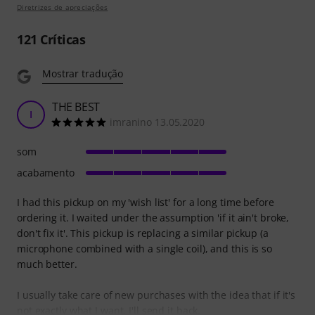
Diretrizes de apreciações
121
Críticas
Mostrar tradução
THE BEST
I
imranino 13.05.2020
som
acabamento
I had this pickup on my 'wish list' for a long time before
ordering it. I waited under the assumption 'if it ain't broke,
don't fix it'. This pickup is replacing a similar pickup (a
microphone combined with a single coil), and this is so
much better.
I usually take care of new purchases with the idea that if it's
not exactly what I want, I'll send it back.