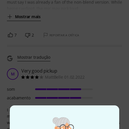
must say I was already a fan of the non-blend version. While
being cardioid, the mic may pick loud
Mostrar mais
7
2
REPORTAR A CRÍTICA
Mostrar tradução
Very good pickup
M
MattBelle 01.02.2022
som
acabamento
I moved from an LR Bags M1a to this pickup, hoping for a
more natural acoustic sound. This certainly achieves that
when you hit the right blend balance, more mic means less
quack, but unfortunately also means I get a whole lot of