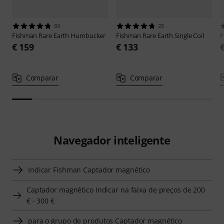
93
25
Fishman
Rare Earth Humbucker
Fishman
Rare Earth Single Coil
F
€ 159
€ 133
Comparar
Comparar
Navegador inteligente
Indicar Fishman Captador magnético
Captador magnético Indicar na faixa de preços de 200
€ - 300 €
para o grupo de produtos Captador magnético