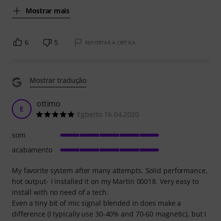
Mostrar mais
6
5
REPORTAR A CRÍTICA
Mostrar tradução
ottimo
E
Egberto 16.04.2020
som
acabamento
My favorite system after many attempts. Solid performance,
hot output- I installed it on my Martin 00018. Very easy to
install with no need of a tech.
Even a tiny bit of mic signal blended in does make a
difference (I typically use 30-40% and 70-60 magnetic), but I