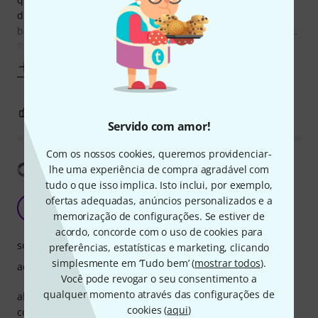
drums down the acoustic channel too. I've found a good
balance of about 60% Pickup 40% mic which seems to work.
Rating 4* as its grip on the
Mostrar mais
4
0
REPORTAR A CRÍTICA
Servido com amor!
Com os nossos cookies, queremos providenciar-
Mostrar tradução
lhe uma experiência de compra agradável com
tudo o que isso implica. Isto inclui, por exemplo,
Stunning clarity
ofertas adequadas, anúncios personalizados e a
D
dazza97 19.11.2021
memorização de configurações. Se estiver de
acordo, concorde com o uso de cookies para
som
preferências, estatísticas e marketing, clicando
simplesmente em ‘Tudo bem’ (
mostrar todos
).
acabamento
Você pode revogar o seu consentimento a
qualquer momento através das configurações de
abosoltule stunning sound from this mic, mix it with a
cookies (
aqui
)
condenser mic for the fret sounds and youve got an