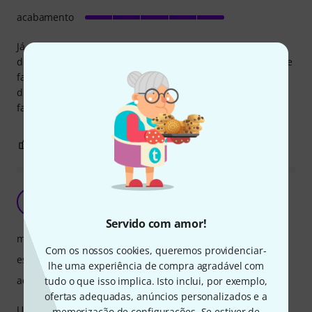
acabamento
Já usei estes tripés para diversos tipos de equipamentos,
desde colunas, truss e luz (Par led) e estou satisfeito. Atinge
facilmente os 1,80m e é bastante estável, robusto e
duradouro. Vem com uma bolsa de boa qualidade para
facilitar o transporte
0
0
REPORTAR A CRÍTICA
Qualidade por preço reduzido
AF
André Ferreira 03.06.2021
Servido com amor!
manuseio
Com os nossos cookies, queremos providenciar-
estabilidade
lhe uma experiência de compra agradável com
acabamento
tudo o que isso implica. Isto inclui, por exemplo,
ofertas adequadas, anúncios personalizados e a
Uso no suporte de umas colunas que tenho para eventos
memorização de configurações. Se estiver de