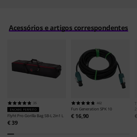
Acessórios e artigos correspondentes
35
462
Fun Generation
SPK 10
2
ENCAIXE PERFEITO
€ 16,90
Flyht Pro
Gorilla Bag SB-L 2in1 L
€ 39