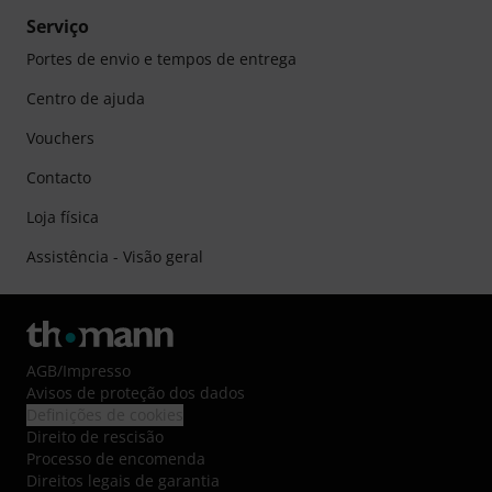
Serviço
Portes de envio e tempos de entrega
Centro de ajuda
Vouchers
Contacto
Loja física
Assistência - Visão geral
AGB
/
Impresso
Avisos de proteção dos dados
Definições de cookies
Direito de rescisão
Processo de encomenda
Direitos legais de garantia