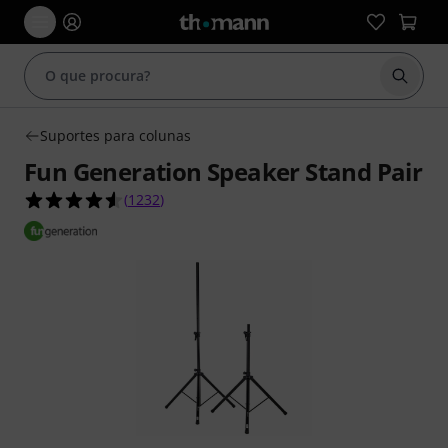
Inicia
Suportes para colunas
Fun Generation Speaker Stand Pair
4.6 de 5 estrelas de 1232 avaliações de clientes
(
1232
)