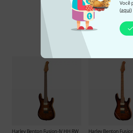
Você 
(
aqui
)
Harley Benton
Fusion-IV HH RW
Harley Benton
Fusio