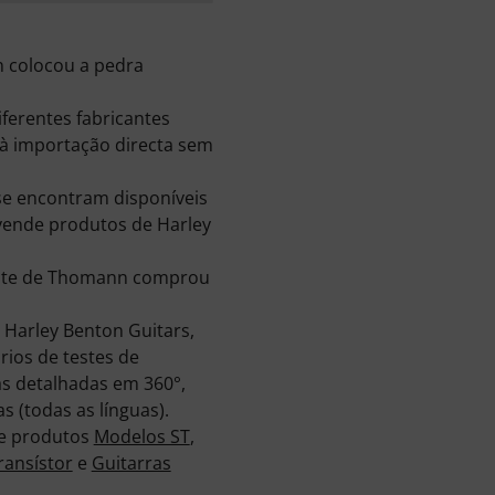
 colocou a pedra
ferentes fabricantes
à importação directa sem
se encontram disponíveis
 vende produtos de Harley
iente de Thomann comprou
 Harley Benton Guitars,
rios de testes de
as detalhadas em 360°,
s (todas as línguas).
de produtos
Modelos ST
,
ransístor
e
Guitarras