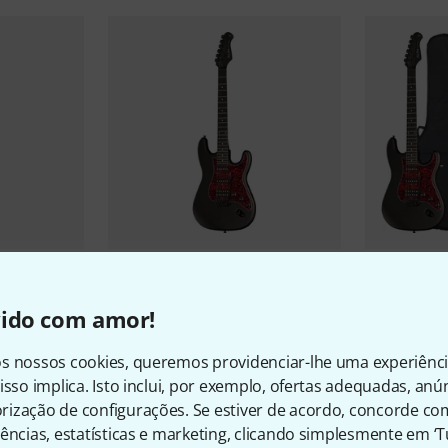
Harley Ben
892
Standard S
Harley Benton
ST-20HSS SBK
€ 179
vido com amor!
Standard Series
€ 105
s nossos cookies, queremos providenciar-lhe uma experiênc
isso implica. Isto inclui, por exemplo, ofertas adequadas, an
ização de configurações. Se estiver de acordo, concorde co
ências, estatísticas e marketing, clicando simplesmente em ‘