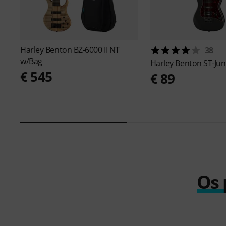
Harley Benton
BZ-6000 II NT
38
w/Bag
Harley Benton
ST-Ju
€ 545
€ 89
Os 