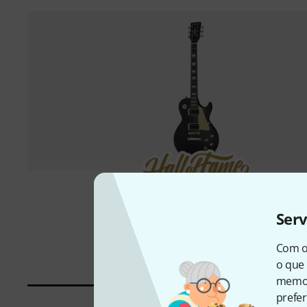
10000 peça(s) vendido
Ser
Harley Benton
SC-400 SBK Classic Series
€ 129
Com o
o que 
memor
prefer