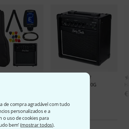
ton
ST-20HSS
1947
BK Set
Harley Benton
HB-10G
H
€ 59
€
ia de compra agradável com tudo
úncios personalizados e a
m o uso de cookies para
Tudo bem’ (
mostrar todos
).