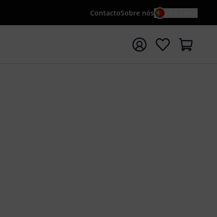
Contacto
Sobre nós
PT / €
iar pesquisa com o termo de pesquisa {searchTerm}