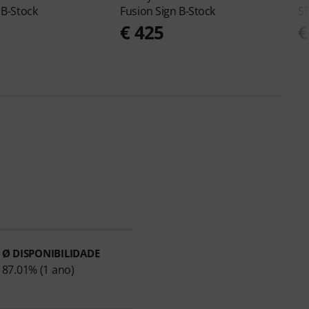
 B-Stock
Fusion Sign B-Stock
SB
€ 425
€
Ø DISPONIBILIDADE
87.01% (1 ano)