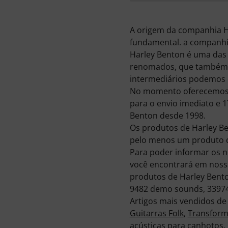
A origem da companhia H
fundamental. a companhi
Harley Benton é uma das 
renomados, que também p
intermediários podemos 
No momento oferecemos 3
para o envio imediato e 
Benton desde 1998.
Os produtos de Harley B
pelo menos um produto d
Para poder informar os n
você encontrará em nossa
produtos de Harley Bento
9482 demo sounds, 339748 
Artigos mais vendidos d
Guitarras Folk
,
Transfor
acústicas para canhotos
.