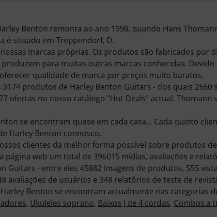
arley Benton remonta ao ano 1998, quando Hans Thomann
a é situado em Treppendorf, D.
nossas marcas próprias. Os produtos são fabricados por di
roduzem para muitas outras marcas conhecidas. Devido 
oferecer qualidade de marca por preços muito baratos.
174 produtos de Harley Benton Guitars - dos quais 2560 
177 ofertas no nosso catálogo "Hot Deals" actual. Thomann
enton se encontram quase em cada casa... Cada quinto cl
e Harley Benton connosco.
ossos clientes da melhor forma possível sobre produtos de
 página web um total de 396015 mídias, avaliações e relató
n Guitars - entre eles 45882 Imagens de produtos, 555 vist
avaliações de usuários e 348 relatórios de teste de revista
e Harley Benton se encontram actualmente nas categorias 
madores
,
Ukuleles soprano
,
Baixos J de 4 cordas
,
Combos a t