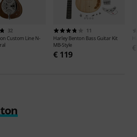
32
11
ton
Custom Line N-
Harley Benton
Bass Guitar Kit
H
ral
MB-Style
€
€ 119
nton