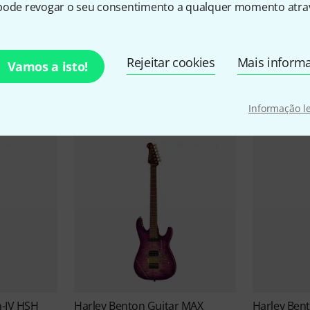
pode revogar o seu consentimento a qualquer momento atrav
Harley Benton Ofertas
Rejeitar cookies
Mais inform
Vamos a isto!
Blow-Outs
Negócios atuais
Informação l
n-IV HSH
Harley Benton
Guitar MAX
Harley Ben