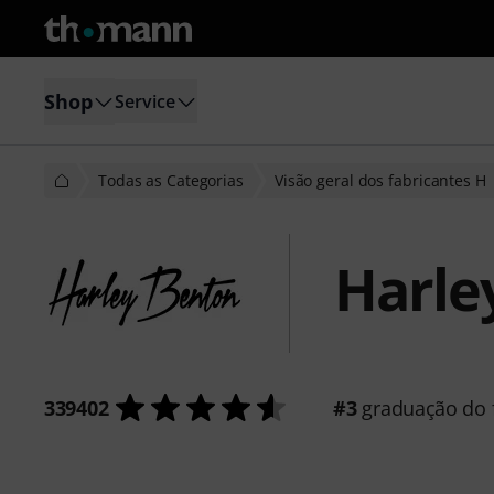
Shop
Service
Todas as Categorias
Visão geral dos fabricantes H
Harle
339402
#3
graduação do f